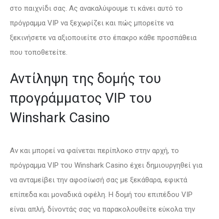
στο παιχνίδι σας. Ας ανακαλύψουμε τι κάνει αυτό το
πρόγραμμα VIP να ξεχωρίζει και πώς μπορείτε να
ξεκινήσετε να αξιοποιείτε στο έπακρο κάθε προσπάθεια
που τοποθετείτε.
Αντίληψη της δομής του
προγράμματος VIP του
Winshark Casino
Αν και μπορεί να φαίνεται περίπλοκο στην αρχή, το
πρόγραμμα VIP του Winshark Casino έχει δημιουργηθεί για
να ανταμείβει την αφοσίωσή σας με ξεκάθαρα, εφικτά
επίπεδα και μοναδικά οφέλη. Η δομή του επιπέδου VIP
είναι απλή, δίνοντάς σας να παρακολουθείτε εύκολα την