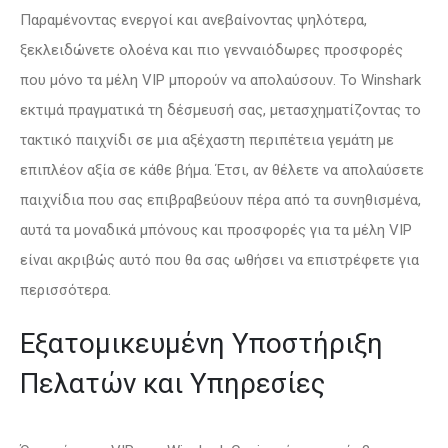
Παραμένοντας ενεργοί και ανεβαίνοντας ψηλότερα,
ξεκλειδώνετε ολοένα και πιο γενναιόδωρες προσφορές
που μόνο τα μέλη VIP μπορούν να απολαύσουν. Το Winshark
εκτιμά πραγματικά τη δέσμευσή σας, μετασχηματίζοντας το
τακτικό παιχνίδι σε μια αξέχαστη περιπέτεια γεμάτη με
επιπλέον αξία σε κάθε βήμα. Έτσι, αν θέλετε να απολαύσετε
παιχνίδια που σας επιβραβεύουν πέρα από τα συνηθισμένα,
αυτά τα μοναδικά μπόνους και προσφορές για τα μέλη VIP
είναι ακριβώς αυτό που θα σας ωθήσει να επιστρέφετε για
περισσότερα.
Εξατομικευμένη Υποστήριξη
Πελατών και Υπηρεσίες