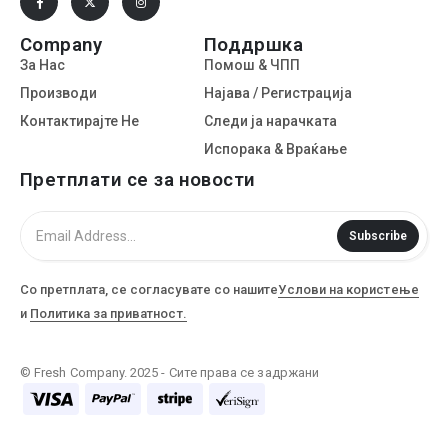
Company
Поддршка
За Нас
Помош & ЧПП
Производи
Најава / Регистрација
Контактирајте Не
Следи ја нарачката
Испорака & Враќање
Претплати се за новости
Subscribe
Со претплата, се согласувате со нашите
Услови на користење
и
Политика за приватност.
© Fresh Company. 2025 - Сите права се задржани