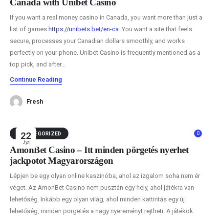
Canada with Unibet Casino
If you want a real money casino in Canada, you want more than just a
list of games
https://unibets.bet/en-ca
. You want a site that feels
secure, processes your Canadian dollars smoothly, and works
perfectly on your phone. Unibet Casino is frequently mentioned as a
top pick, and after...
Continue Reading
Fresh
0
UNCATEGORIZED
22
Јул
AmonBet Casino – Itt minden pörgetés nyerhet
jackpotot Magyarországon
Lépjen be egy olyan online kaszinóba, ahol az izgalom soha nem ér
véget. Az AmonBet Casino nem pusztán egy hely, ahol játékra van
lehetőség. Inkább egy olyan világ, ahol minden kattintás egy új
lehetőség, minden pörgetés a nagy nyereményt rejtheti. A játékok