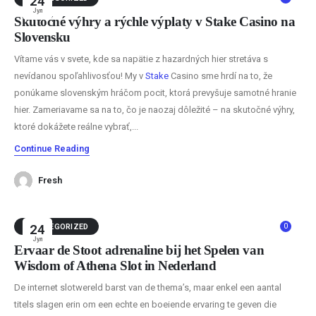
24
Јул
Skutočné výhry a rýchle výplaty v Stake Casino na
Slovensku
Vítame vás v svete, kde sa napätie z hazardných hier stretáva s
nevídanou spoľahlivosťou! My v
Stake
Casino sme hrdí na to, že
ponúkame slovenským hráčom pocit, ktorá prevyšuje samotné hranie
hier. Zameriavame sa na to, čo je naozaj dôležité – na skutočné výhry,
ktoré dokážete reálne vybrať,...
Continue Reading
Fresh
0
UNCATEGORIZED
24
Јул
Ervaar de Stoot adrenaline bij het Spelen van
Wisdom of Athena Slot in Nederland
De internet slotwereld barst van de thema’s, maar enkel een aantal
titels slagen erin om een echte en boeiende ervaring te geven die