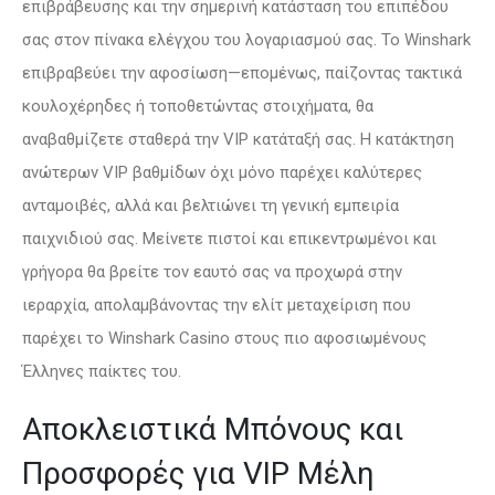
επιβράβευσης και την σημερινή κατάσταση του επιπέδου
σας στον πίνακα ελέγχου του λογαριασμού σας. Το Winshark
επιβραβεύει την αφοσίωση—επομένως, παίζοντας τακτικά
κουλοχέρηδες ή τοποθετώντας στοιχήματα, θα
αναβαθμίζετε σταθερά την VIP κατάταξή σας. Η κατάκτηση
ανώτερων VIP βαθμίδων όχι μόνο παρέχει καλύτερες
ανταμοιβές, αλλά και βελτιώνει τη γενική εμπειρία
παιχνιδιού σας. Μείνετε πιστοί και επικεντρωμένοι και
γρήγορα θα βρείτε τον εαυτό σας να προχωρά στην
ιεραρχία, απολαμβάνοντας την ελίτ μεταχείριση που
παρέχει το Winshark Casino στους πιο αφοσιωμένους
Έλληνες παίκτες του.
Αποκλειστικά Μπόνους και
Προσφορές για VIP Μέλη