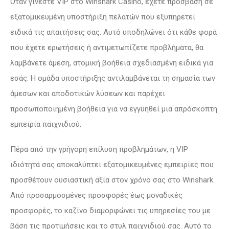
Όταν γίνεστε VIP στο Winshark Casino, έχετε πρόσβαση σε
εξατομικευμένη υποστήριξη πελατών που εξυπηρετεί
ειδικά τις απαιτήσεις σας. Αυτό υποδηλώνει ότι κάθε φορά
που έχετε ερωτήσεις ή αντιμετωπίζετε προβλήματα, θα
λαμβάνετε άμεση, ατομική βοήθεια σχεδιασμένη ειδικά για
εσάς. Η ομάδα υποστήριξης αντιλαμβάνεται τη σημασία των
άμεσων και αποδοτικών λύσεων και παρέχει
προσωποποιημένη βοήθεια για να εγγυηθεί μια απρόσκοπτη
εμπειρία παιχνιδιού.
Πέρα από την γρήγορη επίλυση προβλημάτων, η VIP
ιδιότητά σας αποκαλύπτει εξατομικευμένες εμπειρίες που
προσθέτουν ουσιαστική αξία στον χρόνο σας στο Winshark.
Από προσαρμοσμένες προσφορές έως μοναδικές
προσφορές, το καζίνο διαμορφώνει τις υπηρεσίες του με
βάση τις προτιμήσεις και το στυλ παιχνιδιού σας. Αυτό το