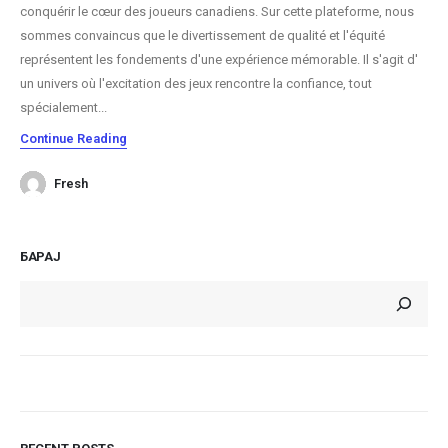
conquérir le cœur des joueurs canadiens. Sur cette plateforme, nous
sommes convaincus que le divertissement de qualité et l'équité
représentent les fondements d'une expérience mémorable. Il s'agit d'
un univers où l'excitation des jeux rencontre la confiance, tout
spécialement...
Continue Reading
Fresh
БАРАЈ