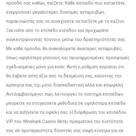
πρόοδό σας καθώς παίζετε. Κάθε επίπεδο που κατακτάτε
ενεργοποιεί μεγαλύτερες διανομές ανταμοιβών,
παρακινώντας σας να συνεχίσετε να παίζετε με το καζίνο.
Ξεκινάτε από το επίπεδο εισόδου και προχωράτε
συγκεντρώνοντας πόντους μέσω του δραστηριότητάς σας.
Με κάθε πρόοδο, θα ανακαλύψετε ανώτερες ανταμοιβές,
όπως υψηλότερα μπόνους και προσαρμοσμένες προσφορές
σχεδιασμένες μόνο για εσάς. Αυτή η ρύθμιση εγγυάται ότι
θα λάβετε απτή αξία από τη δέσμευσή σας, κάνοντας την
εμπειρία σας όχι μόνο διασκεδαστική αλλά και επωφελή.
Αντιλαμβανόμενοι πώς λειτουργεί το σύστημα επιπέδων,
μπορείτε να στοχεύσετε μεθοδικά σε υψηλότερα επίπεδα
και να αυξήσετε τα οφέλη σας. Η διάρθρωση του επιπέδου
VIP του Winshark Casino θέτει πραγματικά την πιστότητά
σας σε προτεραιότητα, δίνοντάς σας σαφή κίνητρα για να