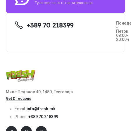
Тука сме за сите ваши прашања.
Понед
+389 70 218399
-
Петок
08:00-
20:00ч
Миле Пецанов 40, 1480, Гевгелија
Get Directions
Email:
info@fresh.mk
Phone:
+389 70 218399