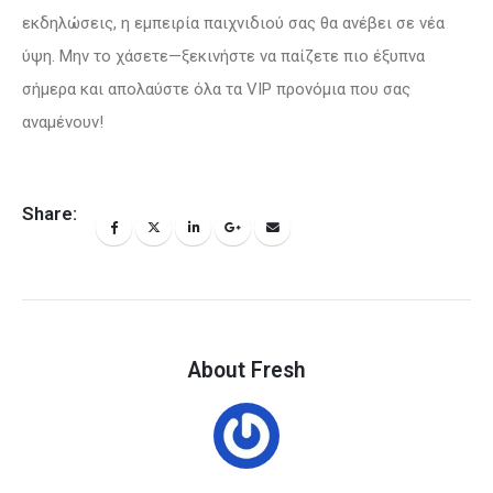
εκδηλώσεις, η εμπειρία παιχνιδιού σας θα ανέβει σε νέα
ύψη. Μην το χάσετε—ξεκινήστε να παίζετε πιο έξυπνα
σήμερα και απολαύστε όλα τα VIP προνόμια που σας
αναμένουν!
Share:
About Fresh