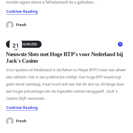
minden egyes eleme a felfedezésről és a győzelem...
Continue Reading
Fresh
0
UNCATEGORIZED
21
Јул
Nieuwste Slots met Hoge RTP's voor Nederland bij
Jack`s Casino
Voor spelers uit Nederland is de Return to Player (RTP) meer dan alleen
een vakterm. Het is een praktische richtlijn. Een hoge RTP waarborgt
geen winst vandaag, maar toont wel aan dat de slot op de lange duur
een hoger percentage van de ingezette centen teruggeeft. Jack`s
Casino blijft verrassen,...
Continue Reading
Fresh