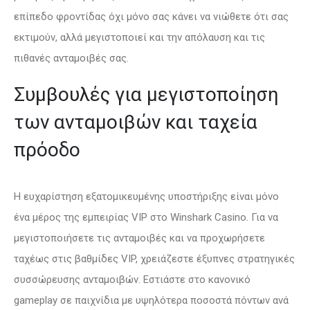
επίπεδο φροντίδας όχι μόνο σας κάνει να νιώθετε ότι σας
εκτιμούν, αλλά μεγιστοποιεί και την απόλαυση και τις
πιθανές ανταμοιβές σας.
Συμβουλές για μεγιστοποίηση
των ανταμοιβών και ταχεία
πρόοδο
Η ευχαρίστηση εξατομικευμένης υποστήριξης είναι μόνο
ένα μέρος της εμπειρίας VIP στο Winshark Casino. Για να
μεγιστοποιήσετε τις ανταμοιβές και να προχωρήσετε
ταχέως στις βαθμίδες VIP, χρειάζεστε έξυπνες στρατηγικές
συσσώρευσης ανταμοιβών. Εστιάστε στο κανονικό
gameplay σε παιχνίδια με υψηλότερα ποσοστά πόντων ανά