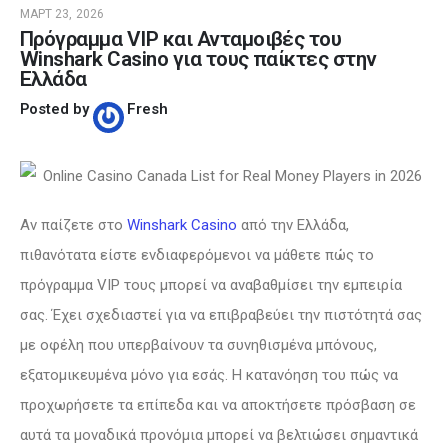
МАРТ 23, 2026
Πρόγραμμα VIP και Ανταμοιβές του
Winshark Casino για τους παίκτες στην
Ελλάδα
Posted by
Fresh
Αν παίζετε στο
Winshark Casino
από την Ελλάδα,
πιθανότατα είστε ενδιαφερόμενοι να μάθετε πώς το
πρόγραμμα VIP τους μπορεί να αναβαθμίσει την εμπειρία
σας. Έχει σχεδιαστεί για να επιβραβεύει την πιστότητά σας
με οφέλη που υπερβαίνουν τα συνηθισμένα μπόνους,
εξατομικευμένα μόνο για εσάς. Η κατανόηση του πώς να
προχωρήσετε τα επίπεδα και να αποκτήσετε πρόσβαση σε
αυτά τα μοναδικά προνόμια μπορεί να βελτιώσει σημαντικά