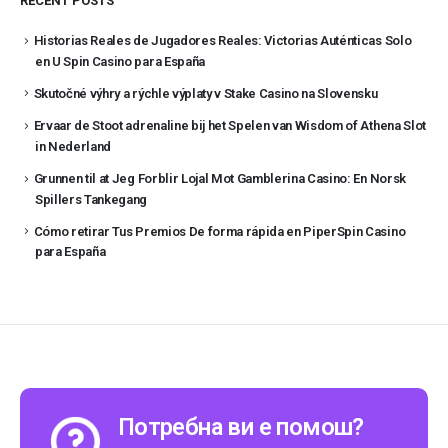
RECENT POSTS
Historias Reales de Jugadores Reales: Victorias Auténticas Solo
en U Spin Casino para España
Skutočné výhry a rýchle výplaty v Stake Casino na Slovensku
Ervaar de Stoot adrenaline bij het Spelen van Wisdom of Athena Slot
in Nederland
Grunnen til at Jeg Forblir Lojal Mot Gamblerina Casino: En Norsk
Spillers Tankegang
Cómo retirar Tus Premios De forma rápida en PiperSpin Casino
para España
Потребна ви е помош?