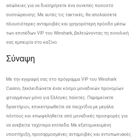
απώλειες για να διατηρήσετε ένα συνεπές ποσοστό
συσσώρευσης. Με αυτές τις τακτικές, θα απολαύσετε
πλουσιότερες ανταμοιβές και γρηγορότερη πρόοδο μέσω
των επιπέδων VIP του Winshark, βελτιώνοντας τη συνολική
σας εμπειρία στο καζίνο.
Σύναψη
Με την εγγραφή σας στο πρόγραμμα VIP του Winshark
Casino, ξεκλειδώνετε έναν κόσμο μοναδικών προνομίων
φτιαγμένων μόνο για Έλληνες παίκτες. Παραμείνετε
δραστήριοι, επικεντρωθείτε σε παιχνίδια με μεγάλα
πόντους και επωφεληθείτε από μοναδικές προσφορές για
να ανεβείτε ταχύτερα επίπεδα. Με εξατομικευμένη
υποστήριξη, προσαρμοσμένες ανταμοιβές και εντυπωσιακές