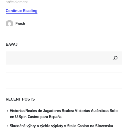
spécialement...
Continue Reading
Fresh
БАРАЈ
RECENT POSTS
Historias Reales de Jugadores Reales: Victorias Auténticas Solo
en U Spin Casino para España
Skutočné výhry a rýchle výplaty v Stake Casino na Slovensku