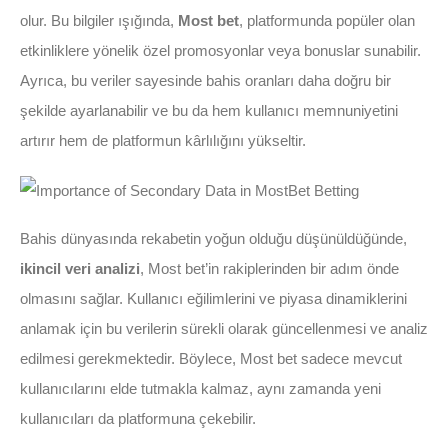
olur. Bu bilgiler ışığında,
Most bet
, platformunda popüler olan
etkinliklere yönelik özel promosyonlar veya bonuslar sunabilir.
Ayrıca, bu veriler sayesinde bahis oranları daha doğru bir
şekilde ayarlanabilir ve bu da hem kullanıcı memnuniyetini
artırır hem de platformun kârlılığını yükseltir.
Bahis dünyasında rekabetin yoğun olduğu düşünüldüğünde,
ikincil veri analizi
, Most bet’in rakiplerinden bir adım önde
olmasını sağlar. Kullanıcı eğilimlerini ve piyasa dinamiklerini
anlamak için bu verilerin sürekli olarak güncellenmesi ve analiz
edilmesi gerekmektedir. Böylece, Most bet sadece mevcut
kullanıcılarını elde tutmakla kalmaz, aynı zamanda yeni
kullanıcıları da platformuna çekebilir.