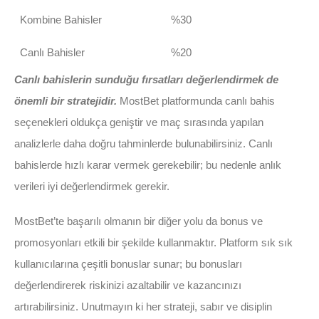
Kombine Bahisler
%30
Canlı Bahisler
%20
Canlı bahislerin sunduğu fırsatları değerlendirmek de
önemli bir stratejidir.
MostBet platformunda canlı bahis
seçenekleri oldukça geniştir ve maç sırasında yapılan
analizlerle daha doğru tahminlerde bulunabilirsiniz. Canlı
bahislerde hızlı karar vermek gerekebilir; bu nedenle anlık
verileri iyi değerlendirmek gerekir.
MostBet’te başarılı olmanın bir diğer yolu da bonus ve
promosyonları etkili bir şekilde kullanmaktır. Platform sık sık
kullanıcılarına çeşitli bonuslar sunar; bu bonusları
değerlendirerek riskinizi azaltabilir ve kazancınızı
artırabilirsiniz. Unutmayın ki her strateji, sabır ve disiplin