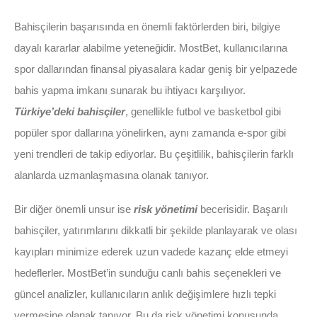
Bahisçilerin başarısında en önemli faktörlerden biri, bilgiye
dayalı kararlar alabilme yeteneğidir. MostBet, kullanıcılarına
spor dallarından finansal piyasalara kadar geniş bir yelpazede
bahis yapma imkanı sunarak bu ihtiyacı karşılıyor.
Türkiye’deki bahisçiler
, genellikle futbol ve basketbol gibi
popüler spor dallarına yönelirken, aynı zamanda e-spor gibi
yeni trendleri de takip ediyorlar. Bu çeşitlilik, bahisçilerin farklı
alanlarda uzmanlaşmasına olanak tanıyor.
Bir diğer önemli unsur ise
risk yönetimi
becerisidir. Başarılı
bahisçiler, yatırımlarını dikkatli bir şekilde planlayarak ve olası
kayıpları minimize ederek uzun vadede kazanç elde etmeyi
hedeflerler. MostBet’in sunduğu canlı bahis seçenekleri ve
güncel analizler, kullanıcıların anlık değişimlere hızlı tepki
vermesine olanak tanıyor. Bu da risk yönetimi konusunda