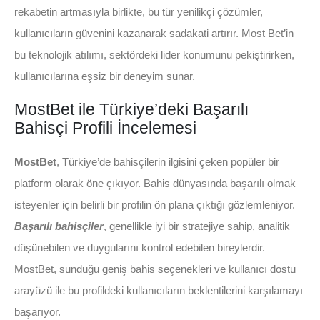
rekabetin artmasıyla birlikte, bu tür yenilikçi çözümler,
kullanıcıların güvenini kazanarak sadakati artırır. Most Bet’in
bu teknolojik atılımı, sektördeki lider konumunu pekiştirirken,
kullanıcılarına eşsiz bir deneyim sunar.
MostBet ile Türkiye’deki Başarılı
Bahisçi Profili İncelemesi
MostBet
, Türkiye’de bahisçilerin ilgisini çeken popüler bir
platform olarak öne çıkıyor. Bahis dünyasında başarılı olmak
isteyenler için belirli bir profilin ön plana çıktığı gözlemleniyor.
Başarılı bahisçiler
, genellikle iyi bir stratejiye sahip, analitik
düşünebilen ve duygularını kontrol edebilen bireylerdir.
MostBet, sunduğu geniş bahis seçenekleri ve kullanıcı dostu
arayüzü ile bu profildeki kullanıcıların beklentilerini karşılamayı
başarıyor.