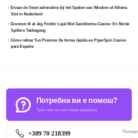
Ervaar de Stoot adrenaline bij het Spelen van Wisdom of Athena
Slot in Nederland
Grunnen til at Jeg Forblir Lojal Mot Gamblerina Casino: En Norsk
Spillers Tankegang
Cómo retirar Tus Premios De forma rápida en PiperSpin Casino
para España
Потребна ви е помош?
Тука сме за сите ваши прашања.
Понеде
+389 70 218399
-