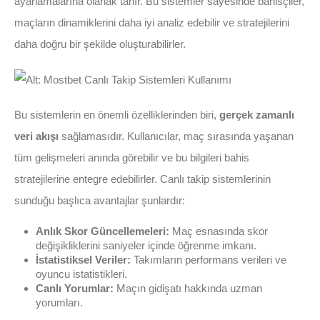
ayarlamalarına olanak tanır. Bu sistemler sayesinde bahisçiler,
maçların dinamiklerini daha iyi analiz edebilir ve stratejilerini
daha doğru bir şekilde oluşturabilirler.
Bu sistemlerin en önemli özelliklerinden biri,
gerçek zamanlı
veri akışı
sağlamasıdır. Kullanıcılar, maç sırasında yaşanan
tüm gelişmeleri anında görebilir ve bu bilgileri bahis
stratejilerine entegre edebilirler. Canlı takip sistemlerinin
sunduğu başlıca avantajlar şunlardır:
Anlık Skor Güncellemeleri:
Maç esnasında skor
değişikliklerini saniyeler içinde öğrenme imkanı.
İstatistiksel Veriler:
Takımların performans verileri ve
oyuncu istatistikleri.
Canlı Yorumlar:
Maçın gidişatı hakkında uzman
yorumları.