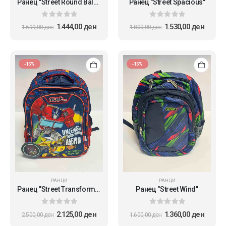
Ранец "Street Round Balance"
Ранец "Street Spacious"
0
out of 5
0
out of 5
1.444,00
ден
1.530,00
ден
1.699,00
ден
1.800,00
ден
-15%
-15%
РАНЦИ
РАНЦИ
Ранец "Street Transformers Unleash"
Ранец "Street Wind"
0
out of 5
0
out of 5
2.125,00
ден
1.360,00
ден
2.500,00
ден
1.600,00
ден