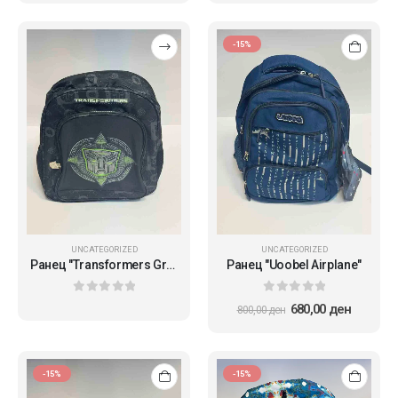
-15%
UNCATEGORIZED
UNCATEGORIZED
Ранец "Transformers Green"
Ранец "Uoobel Airplane"
0
out of 5
0
out of 5
680,00
ден
800,00
ден
-15%
-15%