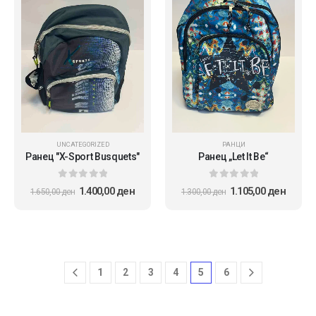
UNCATEGORIZED
РАНЦИ
Ранец "X-Sport Busquets"
Ранец „Let It Be“
0
out of 5
0
out of 5
1.400,00
ден
1.105,00
ден
1.650,00
ден
1.300,00
ден
1
2
3
4
5
6