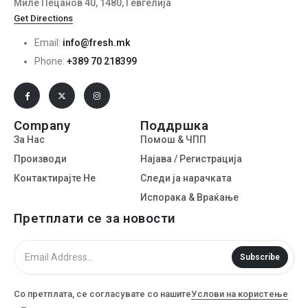
Миле Пецанов 40, 1480, Гевгелија
Get Directions
Email:
info@fresh.mk
Phone:
+389 70 218399
Company
Поддршка
За Нас
Помош & ЧПП
Производи
Најава / Регистрација
Контактирајте Не
Следи ја нарачката
Испорака & Враќање
Претплати се за новости
Subscribe
Со претплата, се согласувате со нашите
Услови на користење