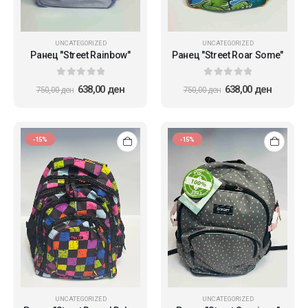
UNCATEGORIZED
UNCATEGORIZED
Ранец "Street Rainbow"
Ранец "Street Roar Some"
0
out of 5
0
out of 5
638,00
ден
638,00
ден
750,00
ден
750,00
ден
-15%
-15%
UNCATEGORIZED
UNCATEGORIZED