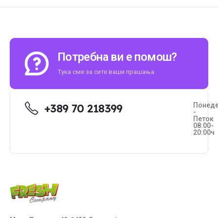
Потребна ви е помош?
Тука сме за сите ваши прашања.
Понед
+389 70 218399
-
Петок
08:00-
20:00ч