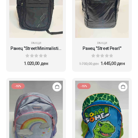
РАНЦИ
РАНЦИ
Ранец "Street Minimalistic"
Ранец "Street Pearl"
0
out of 5
0
out of 5
1.020,00
ден
1.445,00
ден
1.700,00
ден
-15%
-15%