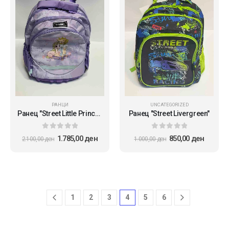
РАНЦИ
UNCATEGORIZED
Ранец "Street Little Princess"
Ранец "Street Livergreen"
0
out of 5
0
out of 5
1.785,00
ден
850,00
ден
2.100,00
ден
1.000,00
ден
1
2
3
4
5
6