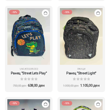
-15%
-15%
UNCATEGORIZED
РАНЦИ
Ранец "Street Lets Play"
Ранец "Street Light"
0
out of 5
0
out of 5
638,00
ден
1.105,00
ден
750,00
ден
1.300,00
ден
-15%
-15%