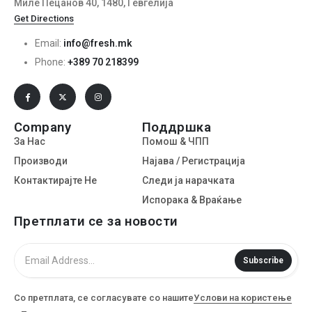
Миле Пецанов 40, 1480, Гевгелија
Get Directions
Email:
info@fresh.mk
Phone:
+389 70 218399
Company
Поддршка
За Нас
Помош & ЧПП
Производи
Најава / Регистрација
Контактирајте Не
Следи ја нарачката
Испорака & Враќање
Претплати се за новости
Subscribe
Со претплата, се согласувате со нашите
Услови на користење