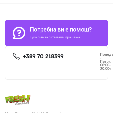
Потребна ви е помош?
Тука сме за сите ваши прашања.
Понед
+389 70 218399
-
Петок
08:00-
20:00ч