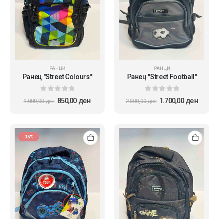
РАНЦИ
РАНЦИ
Ранец "Street Colours"
Ранец "Street Football"
0
out of 5
0
out of 5
850,00
ден
1.700,00
ден
1.000,00
ден
2.000,00
ден
-15%