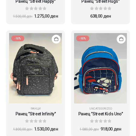
Ранец "Street Happy"
Ранец "Street Hugs"
0
out of 5
0
out of 5
1.275,00
ден
638,00
ден
1.500,00
ден
-15%
-15%
РАНЦИ
UNCATEGORIZED
Ранец "Street Infinity"
Ранец "Street Kids Uno"
0
out of 5
0
out of 5
1.530,00
ден
918,00
ден
1.800,00
ден
1.080,00
ден