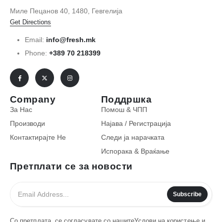
Миле Пецанов 40, 1480, Гевгелија
Get Directions
Email:
info@fresh.mk
Phone:
+389 70 218399
Company
Поддршка
За Нас
Помош & ЧПП
Производи
Најава / Регистрација
Контактирајте Не
Следи ја нарачката
Испорака & Враќање
Претплати се за новости
Subscribe
Со претплата, се согласувате со нашите
Услови на користење
и