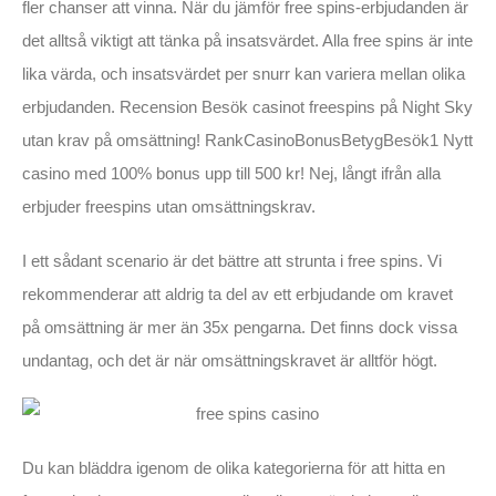
fler chanser att vinna. När du jämför free spins-erbjudanden är
det alltså viktigt att tänka på insatsvärdet. Alla free spins är inte
lika värda, och insatsvärdet per snurr kan variera mellan olika
erbjudanden. Recension Besök casinot freespins på Night Sky
utan krav på omsättning! RankCasinoBonusBetygBesök1 Nytt
casino med 100% bonus upp till 500 kr! Nej, långt ifrån alla
erbjuder freespins utan omsättningskrav.
I ett sådant scenario är det bättre att strunta i free spins. Vi
rekommenderar att aldrig ta del av ett erbjudande om kravet
på omsättning är mer än 35x pengarna. Det finns dock vissa
undantag, och det är när omsättningskravet är alltför högt.
Du kan bläddra igenom de olika kategorierna för att hitta en