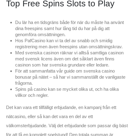
Top Free Spins Slots to Play
Du lär ha en tidsgräns både för när du måste ha använt
dina freespins samt hur lång tid du har på dig att
genomföra omsättningen.
Hos PafCasino kan vi ta del av snabb och smidig
registrering men även freespins utan omsättningskrav.
Med svenska casinon räknar vi alltså samtliga casinon
med svensk licens även om det såklart även finns
casinon som har svenska grundare eller ledare.
För att sammanfatta vår guide om svenska casino
bonusar på nätet – så har vi sammanställt de vanligaste
frågorna.
Spins på casino kan se mycket olika ut, och ha olika
villkor och regler.
Det kan vara ett tillfälligt erbjudande, en kampanj från ett
nätcasino, eller så kan det vara en del av ett
välkomsterbjudande. Välj det erbjudande som passar dig bäst
för att få en komplett spelstund! Den totala summan är