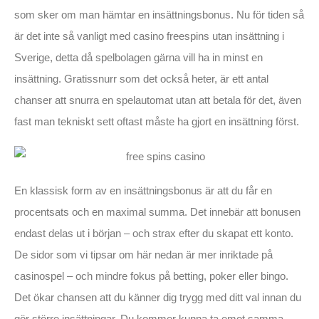
som sker om man hämtar en insättningsbonus. Nu för tiden så
är det inte så vanligt med casino freespins utan insättning i
Sverige, detta då spelbolagen gärna vill ha in minst en
insättning. Gratissnurr som det också heter, är ett antal
chanser att snurra en spelautomat utan att betala för det, även
fast man tekniskt sett oftast måste ha gjort en insättning först.
En klassisk form av en insättningsbonus är att du får en
procentsats och en maximal summa. Det innebär att bonusen
endast delas ut i början – och strax efter du skapat ett konto.
De sidor som vi tipsar om här nedan är mer inriktade på
casinospel – och mindre fokus på betting, poker eller bingo.
Det ökar chansen att du känner dig trygg med ditt val innan du
gör större insättningar. Du kommer kunna ta emot samma