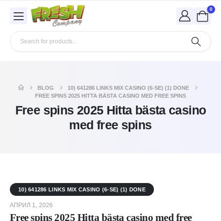
0
BLOG
10) 641286 LINKS MIX CASINO (6-SE) (1) DONE
FREE SPINS 2025 HITTA BÄSTA CASINO MED FREE SPINS
Free spins 2025 Hitta bästa casino
med free spins
10) 641286 LINKS MIX CASINO (6-SE) (1) DONE
АПРИЛ 1, 2026
Free spins 2025 Hitta bästa casino med free