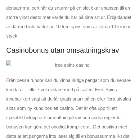
densamma, och när du snurrar på en slot ökar chansen till en
större vinst desto mer värde du har på dina snurr. Erbjudandet
är därmed inte bättre än 10 free spins som är värda 10 kronor
styck.
Casinobonus utan omsättningskrav
Från dessa rundor kan du vinna riktiga pengar som du senare
kan ta ut – eller spela vidare med på sajten. Free Spins
innebär kort sagt att du får gratis snurr på en eller flera utvalda
slots som ny kund hos ett casino. Det är ofta upp till ett
specifikt belopp och omsättningskrav och andra regler för
bonusen kan göra det onödigt komplicerat. Det positiva med
detta är att pengarna inte låser sig till en bonussumma likt det