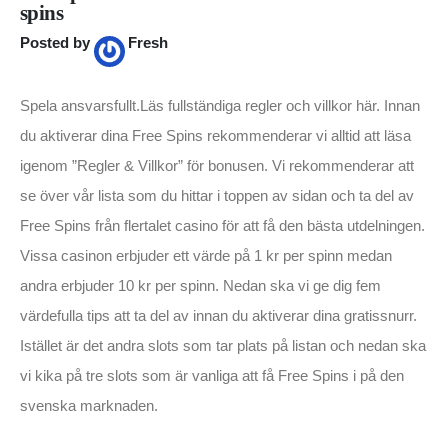
spins
Posted by
Fresh
Spela ansvarsfullt.Läs fullständiga regler och villkor här. Innan
du aktiverar dina Free Spins rekommenderar vi alltid att läsa
igenom ”Regler & Villkor” för bonusen. Vi rekommenderar att
se över vår lista som du hittar i toppen av sidan och ta del av
Free Spins från flertalet casino för att få den bästa utdelningen.
Vissa casinon erbjuder ett värde på 1 kr per spinn medan
andra erbjuder 10 kr per spinn. Nedan ska vi ge dig fem
värdefulla tips att ta del av innan du aktiverar dina gratissnurr.
Istället är det andra slots som tar plats på listan och nedan ska
vi kika på tre slots som är vanliga att få Free Spins i på den
svenska marknaden.