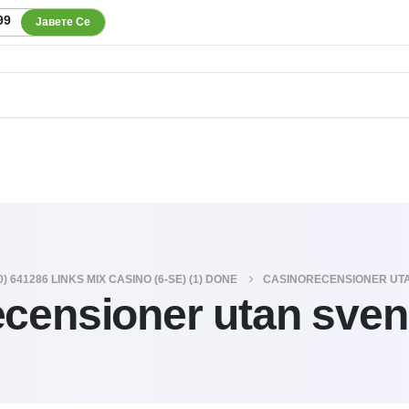
99
Јавете Се
0) 641286 LINKS MIX CASINO (6-SE) (1) DONE
CASINORECENSIONER UTA
censioner utan sven