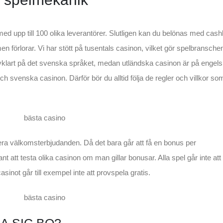
d upp till 100 olika leverantörer. Slutligen kan du belönas med cas
n förlorar. Vi har stött på tusentals casinon, vilket gör spelbransche
vklart på det svenska språket, medan utländska casinon är på engels
h svenska casinon. Därför bör du alltid följa de regler och villkor som
era välkomsterbjudanden. Då det bara går att få en bonus per
t att testa olika casinon om man gillar bonusar. Alla spel går inte att
asinot går till exempel inte att provspela gratis.
A SIC BO?