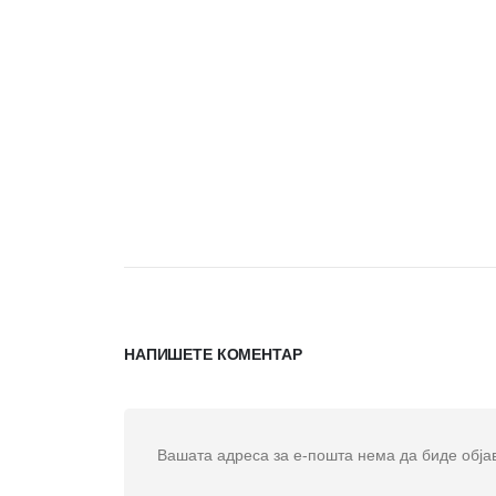
НАПИШЕТЕ КОМЕНТАР
Вашата адреса за е-пошта нема да биде обја