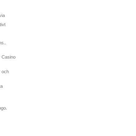
via
ivt
ns..
r Casino
r och
ta
ngo.