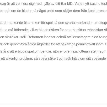
idag är att verifiera dig med hjälp av ditt BankID. Varje nytt casino te
et, och om de bjuder på något unikt som skiljer dem från konkurrente
gärderna kunde öka risken för spel på den svarta marknaden, mottog
ck också förlorade, vilket ökade risken för att arbetslösa människor s
en skuldkarusell. Reformen innebar också att licenstagare blev tvung
ter och genomföra årliga åtgärder för att bekämpa penningtvätt inom s
lstånd att erbjuda spel om pengar, utöver offentliga lotterisystem som
ett allvarligt problem, så spela säkert och sök hjälp om ditt spelande 