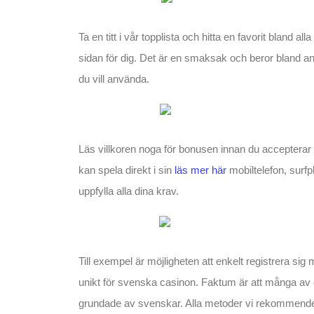
Ta en titt i vår topplista och hitta en favorit bland 
sidan för dig. Det är en smaksak och beror bland an
du vill använda.
Läs villkoren noga för bonusen innan du accepterar
kan spela direkt i sin
läs mer här
mobiltelefon, surfp
uppfylla alla dina krav.
Till exempel är möjligheten att enkelt registrera s
unikt för svenska casinon. Faktum är att många av
grundade av svenskar. Alla metoder vi rekommendera