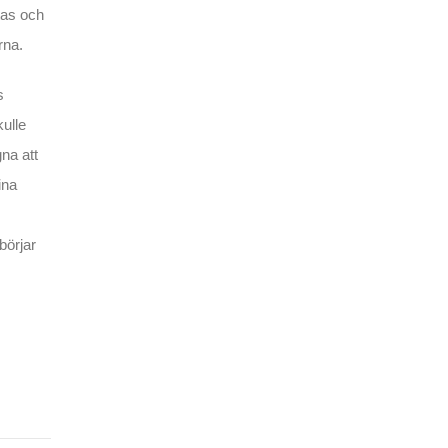
stas och
rna.
s
kulle
na att
ina
börjar