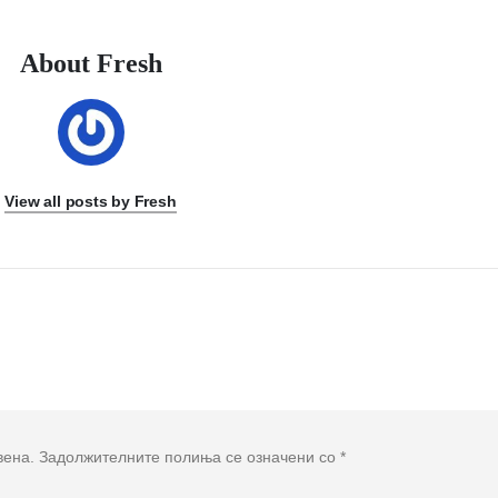
About Fresh
View all posts by Fresh
вена.
Задолжителните полиња се означени со
*