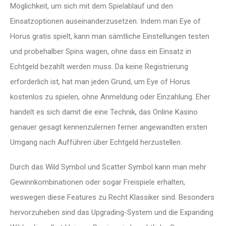
Möglichkeit, um sich mit dem Spielablauf und den
Einsatzoptionen auseinanderzusetzen. Indem man Eye of
Horus gratis spielt, kann man sämtliche Einstellungen testen
und probehalber Spins wagen, ohne dass ein Einsatz in
Echtgeld bezahlt werden muss. Da keine Registrierung
erforderlich ist, hat man jeden Grund, um Eye of Horus
kostenlos zu spielen, ohne Anmeldung oder Einzahlung. Eher
handelt es sich damit die eine Technik, das Online Kasino
genauer gesagt kennenzulernen ferner angewandten ersten
Umgang nach Aufführen über Echtgeld herzustellen.
Durch das Wild Symbol und Scatter Symbol kann man mehr
Gewinnkombinationen oder sogar Freispiele erhalten,
weswegen diese Features zu Recht Klassiker sind. Besonders
hervorzuheben sind das Upgrading-System und die Expanding