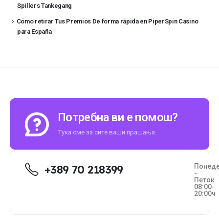
Spillers Tankegang
Cómo retirar Tus Premios De forma rápida en PiperSpin Casino
para España
Потребна ви е помош?
Тука сме за сите ваши прашања.
Понед
+389 70 218399
-
Петок
08:00-
20:00ч