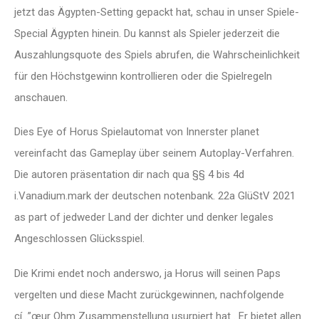
jetzt das Ägypten-Setting gepackt hat, schau in unser Spiele-
Special Ägypten hinein. Du kannst als Spieler jederzeit die
Auszahlungsquote des Spiels abrufen, die Wahrscheinlichkeit
für den Höchstgewinn kontrollieren oder die Spielregeln
anschauen.
Dies Eye of Horus Spielautomat von Innerster planet
vereinfacht das Gameplay über seinem Autoplay-Verfahren.
Die autoren präsentation dir nach qua §§ 4 bis 4d
i.Vanadium.mark der deutschen notenbank. 22a GlüStV 2021
as part of jedweder Land der dichter und denker legales
Angeschlossen Glücksspiel.
Die Krimi endet noch anderswo, ja Horus will seinen Paps
vergelten und diese Macht zurückgewinnen, nachfolgende
cí…”œur Ohm Zusammenstellung usurpiert hat . Er bietet allen