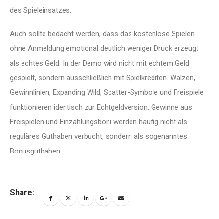
des Spieleinsatzes.
Auch sollte bedacht werden, dass das kostenlose Spielen
ohne Anmeldung emotional deutlich weniger Druck erzeugt
als echtes Geld. In der Demo wird nicht mit echtem Geld
gespielt, sondern ausschließlich mit Spielkrediten. Walzen,
Gewinnlinien, Expanding Wild, Scatter-Symbole und Freispiele
funktionieren identisch zur Echtgeldversion. Gewinne aus
Freispielen und Einzahlungsboni werden häufig nicht als
reguläres Guthaben verbucht, sondern als sogenanntes
Bonusguthaben.
Share: