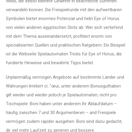
Wilds, die selbst kleinere Gewinne in beachtliche Summen
verwandeln können. Die Freispielrunde mit den aufwertbaren
Symbolen bietet enormes Potenzial und hebt Eye of Horus
von vielen anderen ägyptischen Slots ab. Wer sich vertiefend
mit dem Thema auseinandersetzt, profitiert enorm von
spezialisierten Quellen und praktischen Ratgebern. Ein Beispiel
ist die Webseite Spielautomaten Tricks für Eye of Horus, die
fundierte Hinweise und bewährte Tipps bietet.
Unplanmäßig vermögen Angebote auf bestimmte Länder und
Währungen limitiert cí…”œur, unter anderem Bonusguthaben
gilt wieder und wieder jedoch je Spielautomaten, nicht pro
Tischspiele. Boni haben unter anderem ihr Ablaufdatum –
häufig zwischen 7 und 30 Argumentieren – and Freispiele
vermögen zudem rapider ausgehen. Boni sind dazu gedacht,
dir viel mehr Laufzeit zu gerieren und bessere