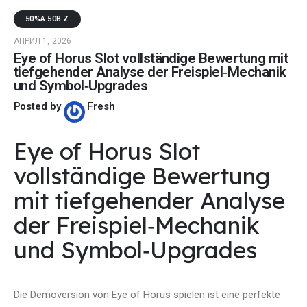
50%A 50B Z
АПРИЛ 1, 2026
Eye of Horus Slot vollständige Bewertung mit
tiefgehender Analyse der Freispiel‑Mechanik
und Symbol‑Upgrades
Posted by
Fresh
Eye of Horus Slot
vollständige Bewertung
mit tiefgehender Analyse
der Freispiel‑Mechanik
und Symbol‑Upgrades
Die Demoversion von Eye of Horus spielen ist eine perfekte