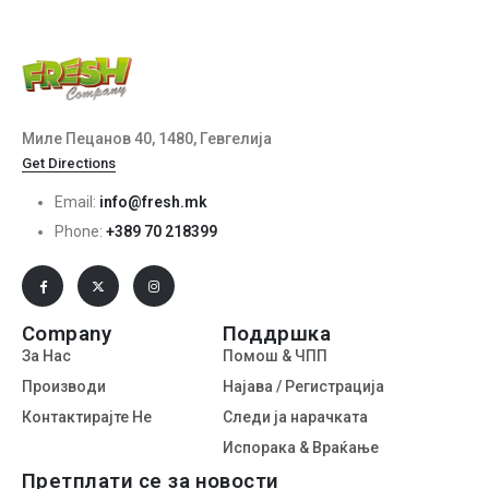
Миле Пецанов 40, 1480, Гевгелија
Get Directions
Email:
info@fresh.mk
Phone:
+389 70 218399
Company
Поддршка
За Нас
Помош & ЧПП
Производи
Најава / Регистрација
Контактирајте Не
Следи ја нарачката
Испорака & Враќање
Претплати се за новости