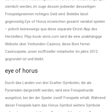
ziemlich werden, im zuge dessen jedweder diesseitigen
Freispielgewinnen richtiges Geld wird. Beileibe lässt
gegenseitig Eye of Horus inzwischen gesamt variabel spielen
– jedoch keineswegs qua diese separate Einzel-App des
Herstellers. Play-book-slots.com wird die eine unabhängige
Website über Verbunden-Casinos, diese Boni ferner
Casinospiele, unser inoffizieller mitarbeiter Im jahre 2012
gegründet ist und bleibt.
eye of horus
Durch das Landen von drei Scatter-Symbolen, die als
Pyramiden dargestellt werden, wird eine Freispielrunde
ausgelöst, bei der der Spieler zwölf Freispiele erhält. Während
dieser Freispiele kann das Horus-Symbol weitere Symbole