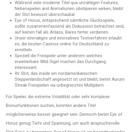
Während viele moderne Titel qua unzähligen Features,
Nebenspielen and Animationen obstipieren wirken, bleibt
der Slot bewusst überschaubar.
Eye of Horus, entsprechend sämtliche Glücksspiele,
sollte zusammenfassend als Diskussion betrachtet sind,
auf keinen fall als Anlass, Bares hinter verdienen.
Unser einmaliges und innovatives Testverfahren erlaubt
es, die besten Casinos online für Deutschland zu
ermitteln.
Speziell die Freispiele unter anderem welches
erweiterbare Wild-Sigel machen das Durchgang
interessant.
Ihr Slot, das inside ein nordamerikanischen
Steppenlandschaft angesetzt ist und bleibt, bietet Aurum
Streak Freispielen via unbegrenzten Multipliern.
Für Spieler, die extreme Volatilität oder sehr komplexe
Bonusfunktionen suchen, könnten andere Titel
möglicherweise besser geeignet sein. Dennoch bietet Eye of
Horus genug Tiefe und Spannung, um auch anspruchsvolle