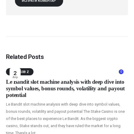
Related Posts
0
50%A 50B Z
2
Апр
Le Bandit slot machine analysis with deep dive into
symbol values, bonus rounds, volatility and payout
potential
Le Bandit slot machine analysis with deep dive into symbol values,
bonus rounds, volatility and payout potential The Stake Casino is one
of the best places to experience Le Bandit. As the biggest crypto
casino, Stake stands out, and they have ruled the market for a long
time. There’s a lot...