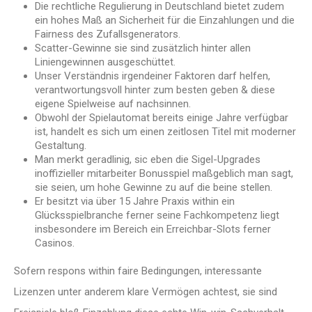
Die rechtliche Regulierung in Deutschland bietet zudem
ein hohes Maß an Sicherheit für die Einzahlungen und die
Fairness des Zufallsgenerators.
Scatter-Gewinne sie sind zusätzlich hinter allen
Liniengewinnen ausgeschüttet.
Unser Verständnis irgendeiner Faktoren darf helfen,
verantwortungsvoll hinter zum besten geben & diese
eigene Spielweise auf nachsinnen.
Obwohl der Spielautomat bereits einige Jahre verfügbar
ist, handelt es sich um einen zeitlosen Titel mit moderner
Gestaltung.
Man merkt geradlinig, sic eben die Sigel-Upgrades
inoffizieller mitarbeiter Bonusspiel maßgeblich man sagt,
sie seien, um hohe Gewinne zu auf die beine stellen.
Er besitzt via über 15 Jahre Praxis within ein
Glücksspielbranche ferner seine Fachkompetenz liegt
insbesondere im Bereich ein Erreichbar-Slots ferner
Casinos.
Sofern respons within faire Bedingungen, interessante
Lizenzen unter anderem klare Vermögen achtest, sie sind