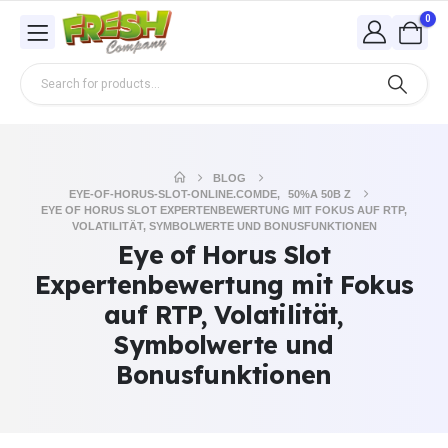
0
BLOG
EYE-OF-HORUS-SLOT-ONLINE.COMDE
,
50%A 50B Z
EYE OF HORUS SLOT EXPERTENBEWERTUNG MIT FOKUS AUF RTP,
VOLATILITÄT, SYMBOLWERTE UND BONUSFUNKTIONEN
Eye of Horus Slot
Expertenbewertung mit Fokus
auf RTP, Volatilität,
Symbolwerte und
Bonusfunktionen