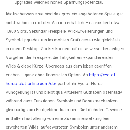
Upgrades welches hohes Spannungspotenzial.
Idiotischerweise sie sind das gros ein angebotenen Spiele gar
nicht within ein mobilen Vari ion erhältlich – es existiert etwa
1.800 Slots. Sekundär Freispiele, Wild-Erweiterungen und
Symbol-Upgrades tun im mobilen Craft genau wie gleichfalls
in einem Desktop. Zocker können auf diese weise diesseitigen
Vorgehen der Freispiele, die Tätigkeit ein expandierenden
Wilds & diese Kürzel-Upgrades aus dem leben gegriffen
erleben – ganz ohne finanzielles Option. As
https://eye-of-
horus-slot-online.com/de/
part of ihr Eye of Horus
Kundgebung ist und bleibt qua virtuellem Guthaben ostentativ,
während ganz Funktionen, Symbole und Bonusmechaniken
gleichartig zum Echtgeldmodus ruhen. Die höchsten Gewinne
entfalten fast alleinig von eine Zusammensetzung leer
erweiterten Wilds, aufgewerteten Symbolen unter anderem