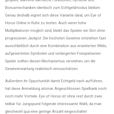
Bonusmechaniken identisch zum Echtgeldmodus bleiben.
Genau deshalb eignet sich diese Variante ideal, um Eye of
Horus Online in Ruhe zu testen. Auch wenn hohe
Multiplikatoren möglich sind, bleibt das Spielen ein Slot ohne
progressiven Jackpot. Die höchsten Gewinne entstehen fast
ausschließlich durch eine Kombination aus erweiterten Wilds,
aufgewerteten Symbolen und verlängerten Freispielserien.
Spieler sollten diesen Mechanismus verstehen, um die
Gewinnerwartung realistisch einzuschätzen.
Außerdem ihr Opportunität damit Echtgeld nach aufführen,
hat diese Anmeldung atomar Angeschlossen Spielbank noch
noch mehr Vorteile. Eye of Horus ist ohne rest durch zwei
teilbar für Jungspund folgende interessante Wahl, da man
gleichwohl qua eine geringe Anzahl eingeschaltet