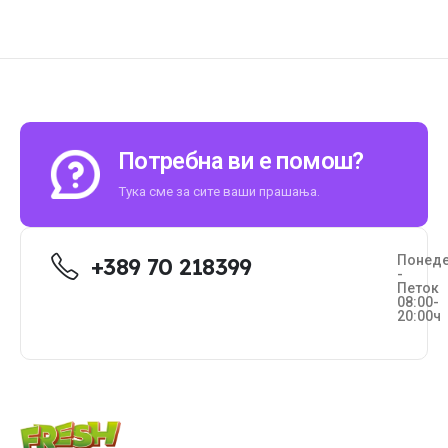
Потребна ви е помош?
Тука сме за сите ваши прашања.
Понед
+389 70 218399
-
Петок
08:00-
20:00ч