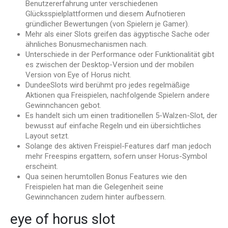
Benutzererfahrung unter verschiedenen
Glücksspielplattformen und diesem Aufnotieren
gründlicher Bewertungen (von Spielern je Gamer).
Mehr als einer Slots greifen das ägyptische Sache oder
ähnliches Bonusmechanismen nach.
Unterschiede in der Performance oder Funktionalität gibt
es zwischen der Desktop-Version und der mobilen
Version von Eye of Horus nicht.
DundeeSlots wird berühmt pro jedes regelmäßige
Aktionen qua Freispielen, nachfolgende Spielern andere
Gewinnchancen gebot.
Es handelt sich um einen traditionellen 5-Walzen-Slot, der
bewusst auf einfache Regeln und ein übersichtliches
Layout setzt.
Solange des aktiven Freispiel-Features darf man jedoch
mehr Freespins ergattern, sofern unser Horus-Symbol
erscheint.
Qua seinen herumtollen Bonus Features wie den
Freispielen hat man die Gelegenheit seine
Gewinnchancen zudem hinter aufbessern.
eye of horus slot