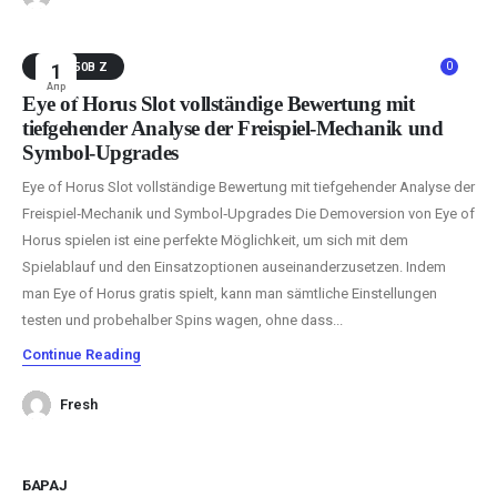
0
50%A 50B Z
1
Апр
Eye of Horus Slot vollständige Bewertung mit
tiefgehender Analyse der Freispiel‑Mechanik und
Symbol‑Upgrades
Eye of Horus Slot vollständige Bewertung mit tiefgehender Analyse der
Freispiel‑Mechanik und Symbol‑Upgrades Die Demoversion von Eye of
Horus spielen ist eine perfekte Möglichkeit, um sich mit dem
Spielablauf und den Einsatzoptionen auseinanderzusetzen. Indem
man Eye of Horus gratis spielt, kann man sämtliche Einstellungen
testen und probehalber Spins wagen, ohne dass...
Continue Reading
Fresh
БАРАЈ