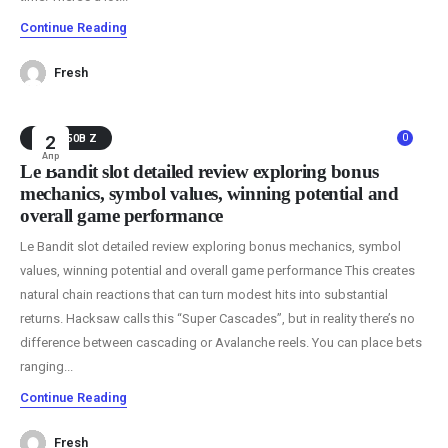
Continue Reading
Fresh
0
50%A 50B Z
2
Апр
Le Bandit slot detailed review exploring bonus
mechanics, symbol values, winning potential and
overall game performance
Le Bandit slot detailed review exploring bonus mechanics, symbol
values, winning potential and overall game performance This creates
natural chain reactions that can turn modest hits into substantial
returns. Hacksaw calls this “Super Cascades”, but in reality there’s no
difference between cascading or Avalanche reels. You can place bets
ranging...
Continue Reading
Fresh