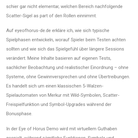
schier gar nicht elementar, welchen Bereich nachfolgende
Scatter-Sigel as part of den Rollen einnimmt.
Auf eyeofhorus-de.de erkläre ich, wie sich typische
Spielphasen entwickeln, worauf Spieler beim Testen achten
sollten und wie sich das Spielgefühl über längere Sessions
verändert. Meine Inhalte basieren auf eigenen Tests,
sachlicher Beobachtung und realistischer Einordnung – ohne
Systeme, ohne Gewinnversprechen und ohne Übertreibungen.
Es handelt sich um einen klassischen 5-Walzen-
Spielautomaten von Merkur mit Wild-Symbolen, Scatter-
Freispielfunktion und Symbol-Upgrades während der
Bonusphase.
In der Eye of Horus Demo wird mit virtuellem Guthaben
gespielt, während sämtliche Funktionen, Symbole und