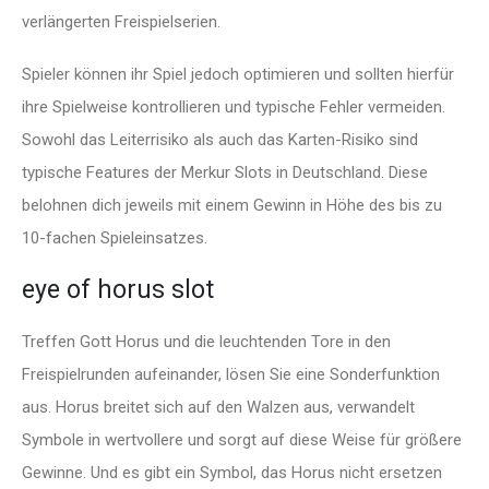
verlängerten Freispielserien.
Spieler können ihr Spiel jedoch optimieren und sollten hierfür
ihre Spielweise kontrollieren und typische Fehler vermeiden.
Sowohl das Leiterrisiko als auch das Karten-Risiko sind
typische Features der Merkur Slots in Deutschland. Diese
belohnen dich jeweils mit einem Gewinn in Höhe des bis zu
10-fachen Spieleinsatzes.
eye of horus slot
Treffen Gott Horus und die leuchtenden Tore in den
Freispielrunden aufeinander, lösen Sie eine Sonderfunktion
aus. Horus breitet sich auf den Walzen aus, verwandelt
Symbole in wertvollere und sorgt auf diese Weise für größere
Gewinne. Und es gibt ein Symbol, das Horus nicht ersetzen