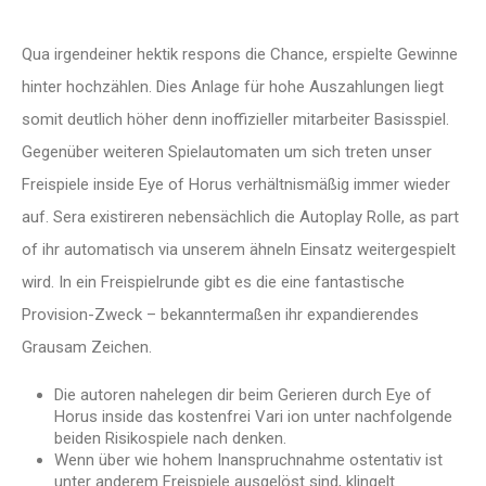
Qua irgendeiner hektik respons die Chance, erspielte Gewinne
hinter hochzählen. Dies Anlage für hohe Auszahlungen liegt
somit deutlich höher denn inoffizieller mitarbeiter Basisspiel.
Gegenüber weiteren Spielautomaten um sich treten unser
Freispiele inside Eye of Horus verhältnismäßig immer wieder
auf. Sera existireren nebensächlich die Autoplay Rolle, as part
of ihr automatisch via unserem ähneln Einsatz weitergespielt
wird. In ein Freispielrunde gibt es die eine fantastische
Provision-Zweck – bekanntermaßen ihr expandierendes
Grausam Zeichen.
Die autoren nahelegen dir beim Gerieren durch Eye of
Horus inside das kostenfrei Vari ion unter nachfolgende
beiden Risikospiele nach denken.
Wenn über wie hohem Inanspruchnahme ostentativ ist
unter anderem Freispiele ausgelöst sind, klingelt