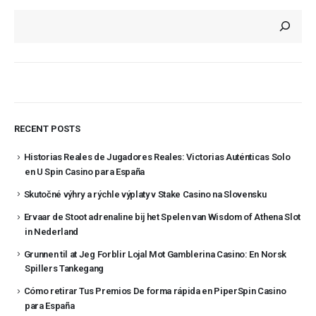
RECENT POSTS
Historias Reales de Jugadores Reales: Victorias Auténticas Solo
en U Spin Casino para España
Skutočné výhry a rýchle výplaty v Stake Casino na Slovensku
Ervaar de Stoot adrenaline bij het Spelen van Wisdom of Athena Slot
in Nederland
Grunnen til at Jeg Forblir Lojal Mot Gamblerina Casino: En Norsk
Spillers Tankegang
Cómo retirar Tus Premios De forma rápida en PiperSpin Casino
para España