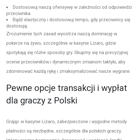
Dostosowuj naszą ofensywę w zależności od odpowiedzi
przeciwnika.
Bądź elastyczny i dostosowuj tempo, gdy przeciwnicy się
dostosują.
Zrozumienie tych zasad wyostrza naszą dominację w
pokerze na żywo, szczególnie w kasynie Lizaro, gdzie
spotykają się różne sposoby gry. Skupmy się na precyzyjnej
ocenie przeciwników i dynamicznym zmianom taktyki, aby
zdominować każdą rękę i zmaksymalizować nasze wygrane.
Pewne opcje transakcji i wypłat
dla graczy z Polski
Grając w kasynie Lizaro, zabezpieczone i wygodne metody
płatności są niezbędne, szczególnie dla polskich graczy,