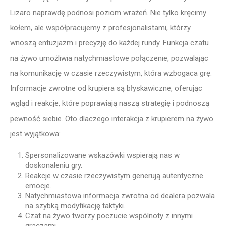
Lizaro naprawdę podnosi poziom wrażeń. Nie tylko kręcimy
kołem, ale współpracujemy z profesjonalistami, którzy
wnoszą entuzjazm i precyzję do każdej rundy. Funkcja czatu
na żywo umożliwia natychmiastowe połączenie, pozwalając
na komunikację w czasie rzeczywistym, która wzbogaca grę.
Informacje zwrotne od krupiera są błyskawiczne, oferując
wgląd i reakcje, które poprawiają naszą strategię i podnoszą
pewność siebie. Oto dlaczego interakcja z krupierem na żywo
jest wyjątkowa:
Spersonalizowane wskazówki wspierają nas w
doskonaleniu gry.
Reakcje w czasie rzeczywistym generują autentyczne
emocje.
Natychmiastowa informacja zwrotna od dealera pozwala
na szybką modyfikację taktyki.
Czat na żywo tworzy poczucie wspólnoty z innymi