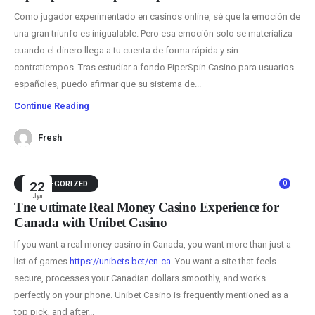
Como jugador experimentado en casinos online, sé que la emoción de
una gran triunfo es inigualable. Pero esa emoción solo se materializa
cuando el dinero llega a tu cuenta de forma rápida y sin
contratiempos. Tras estudiar a fondo PiperSpin Casino para usuarios
españoles, puedo afirmar que su sistema de...
Continue Reading
Fresh
0
UNCATEGORIZED
22
Јул
The Ultimate Real Money Casino Experience for
Canada with Unibet Casino
If you want a real money casino in Canada, you want more than just a
list of games
https://unibets.bet/en-ca
. You want a site that feels
secure, processes your Canadian dollars smoothly, and works
perfectly on your phone. Unibet Casino is frequently mentioned as a
top pick, and after...