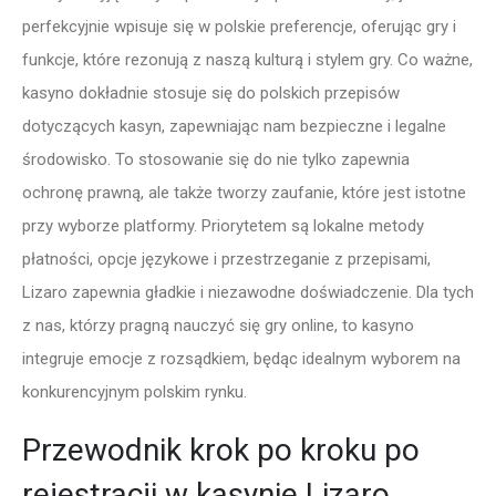
perfekcyjnie wpisuje się w polskie preferencje, oferując gry i
funkcje, które rezonują z naszą kulturą i stylem gry. Co ważne,
kasyno dokładnie stosuje się do polskich przepisów
dotyczących kasyn, zapewniając nam bezpieczne i legalne
środowisko. To stosowanie się do nie tylko zapewnia
ochronę prawną, ale także tworzy zaufanie, które jest istotne
przy wyborze platformy. Priorytetem są lokalne metody
płatności, opcje językowe i przestrzeganie z przepisami,
Lizaro zapewnia gładkie i niezawodne doświadczenie. Dla tych
z nas, którzy pragną nauczyć się gry online, to kasyno
integruje emocje z rozsądkiem, będąc idealnym wyborem na
konkurencyjnym polskim rynku.
Przewodnik krok po kroku po
rejestracji w kasynie Lizaro