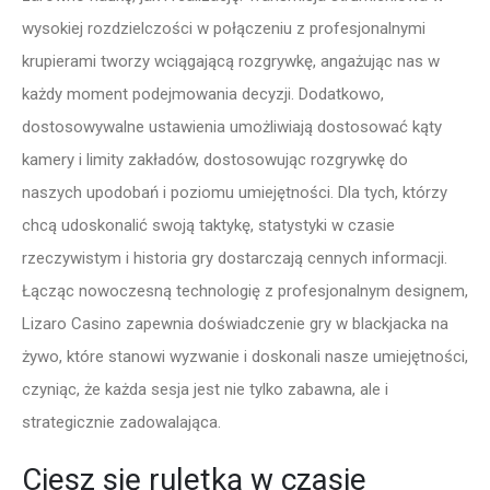
wysokiej rozdzielczości w połączeniu z profesjonalnymi
krupierami tworzy wciągającą rozgrywkę, angażując nas w
każdy moment podejmowania decyzji. Dodatkowo,
dostosowywalne ustawienia umożliwiają dostosować kąty
kamery i limity zakładów, dostosowując rozgrywkę do
naszych upodobań i poziomu umiejętności. Dla tych, którzy
chcą udoskonalić swoją taktykę, statystyki w czasie
rzeczywistym i historia gry dostarczają cennych informacji.
Łącząc nowoczesną technologię z profesjonalnym designem,
Lizaro Casino zapewnia doświadczenie gry w blackjacka na
żywo, które stanowi wyzwanie i doskonali nasze umiejętności,
czyniąc, że każda sesja jest nie tylko zabawna, ale i
strategicznie zadowalająca.
Ciesz się ruletką w czasie