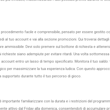
n procedimento facile e comprensibile, pensato per essere gestito c
cedi al tuo account e vai alla sezione promozioni. Qui troverai dettagli
 ammissibile. Devi solo premere sul bottone di richiesta e attenersi
oni richieste siano adempiute per evitare ritardi. Una volta sottomessa 
uo account entro un lasso di tempo specificato. Monitora il tuo saldo: t
egico per massimizzare la tua esperienza ludica. Con questo approcc
ca supportato durante tutto il tuo percorso di gioco.
è importante familiarizzare con la durata e i restrizioni del programma
nte attivo dal Friday alla domenica, consentendoti di accumulare pr