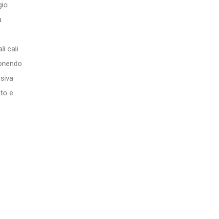
gio
a
i cali
ponendo
ssiva
ato e