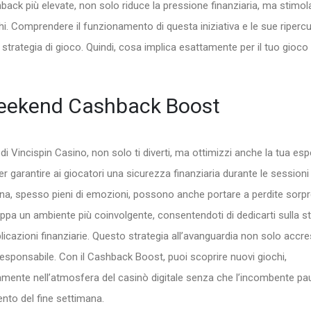
hback più elevate, non solo riduce la pressione finanziaria, ma stimo
i. Comprendere il funzionamento di questa iniziativa e le sue riperc
trategia di gioco. Quindi, cosa implica esattamente per il tuo gioco 
 Weekend Cashback Boost
i Vincispin Casino, non solo ti diverti, ma ottimizzi anche la tua es
r garantire ai giocatori una sicurezza finanziaria durante le sessioni 
mana, spesso pieni di emozioni, possono anche portare a perdite sorpr
pa un ambiente più coinvolgente, consentendoti di dedicarti sulla st
licazioni finanziarie. Questo strategia all’avanguardia non solo accre
responsabile. Con il Cashback Boost, puoi scoprire nuovi giochi,
amente nell’atmosfera del casinò digitale senza che l’incombente pau
ento del fine settimana.