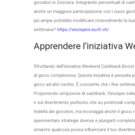
giocatori in Svizzera. Integrando percentuali di cas
anche un maggiore partecipazione con i nuovi gioch
più ampie potrebbe modificare notevolmente la tua s
settimana?
https://vincispins.eu/it-ch/
Apprendere l’iniziativa
Sfruttando dell’iniziativa Weekend Cashback Boost d
di gioco complessiva. Questa iniziativa è pensata pe
gioco ad alto rischio. È cosciente che i fine setti
Proponendo un’opzione di cashback, Vincispin svilup
e sul divertimento piuttosto che su potenziali comp
fedeltà dei giocatori, ma incoraggia anche il gioco 
sperimentare strategie diverse e plungarti complet
smarrire qualcosa possa influenzare il tuo divertim