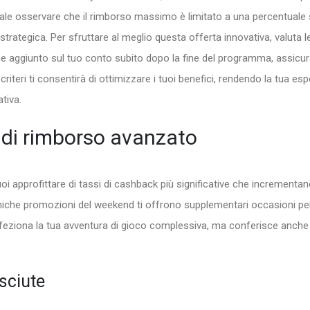
tale osservare che il rimborso massimo è limitato a una percentuale s
 strategica. Per sfruttare al meglio questa offerta innovativa, valuta l
iene aggiunto sul tuo conto subito dopo la fine del programma, assicu
iteri ti consentirà di ottimizzare i tuoi benefici, rendendo la tua es
tiva.
di rimborso avanzato
i approfittare di tassi di cashback più significative che incrementa
 uniche promozioni del weekend ti offrono supplementari occasioni pe
rfeziona la tua avventura di gioco complessiva, ma conferisce anche
sciute