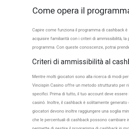
Come opera il programm
Capire come funziona il programma di cashback è cruc
acquisire familiarità con i criteri di ammissibilità, l
programma. Con queste conoscenze, potrai prendere 
Criteri di ammissibilità al cas
Mentre molti giocatori sono alla ricerca di modi per
Vincispin Casino offre un metodo strutturato per rim
specifici. Prima di tutto, il tuo account deve essere 
casinò. Inoltre, il cashback è solitamente generato da
giocatori devono inoltre raggiungere una soglia mini
che le percentuali di cashback possono cambiare in b
permette di gestire il programma di cashback in modo