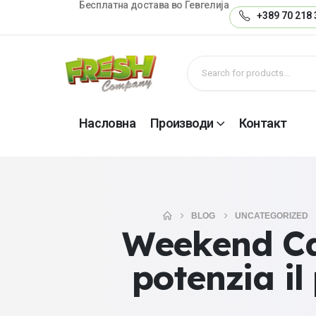
Бесплатна достава во Гевгелија
+389 70 218 
Насловна
Производи
Контакт
BLOG
UNCATEGORIZED
Weekend Ca
potenzia i