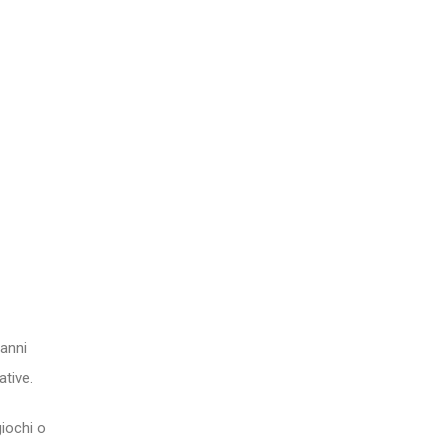
danni
tive.
giochi o