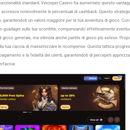
unzionalità standard, Vincispin Casino ha aumentato questo vantag
he accresce notevolmente le percentuali di cashback. Questo strategi
to, garantendoti un valore maggiore per la tua avventura di gioco. Con
ori guadagni sulle tue sconfitte, compensando effettivamente eventual
di gioco generale, ma stimola anche partite di gioco più estese. Pro
alla tua caccia di massimizzare le ricompense. Questa tattica progre
pagamento e la fedeltà dei utenti, garantendoti di percepirti apprezz
erfaccia.