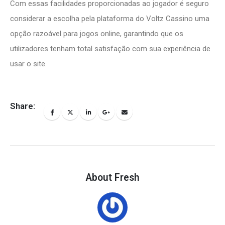
Com essas facilidades proporcionadas ao jogador é seguro
considerar a escolha pela plataforma do Voltz Cassino uma
opção razoável para jogos online, garantindo que os
utilizadores tenham total satisfação com sua experiência de
usar o site.
Share:
About Fresh