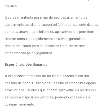
clientes.
Isso se manifesta por meio do seu departamento de
atendimento ao cliente disponível 24 horas aos sete dias da
semana, através da telefone ou aplicativos que permitem
realizar consultas rapidamente pela web, garantindo
respostas claras para as questões frequentemente
apresentadas pelos jogadores.
Experiência dos Usuários
A experiência completa do usuário é essencial em um
cassino de risco. O site Voltz Cassino oferece uma opção
atraente aos usuários que podem aproveitar os recursos e
serviços à disposição 24 horas, podendo acessá-los a
qualquer momento.