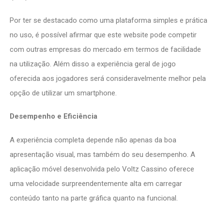
Por ter se destacado como uma plataforma simples e prática
no uso, é possível afirmar que este website pode competir
com outras empresas do mercado em termos de facilidade
na utilização. Além disso a experiência geral de jogo
oferecida aos jogadores será consideravelmente melhor pela
opção de utilizar um smartphone.
Desempenho e Eficiência
A experiência completa depende não apenas da boa
apresentação visual, mas também do seu desempenho. A
aplicação móvel desenvolvida pelo Voltz Cassino oferece
uma velocidade surpreendentemente alta em carregar
conteúdo tanto na parte gráfica quanto na funcional.