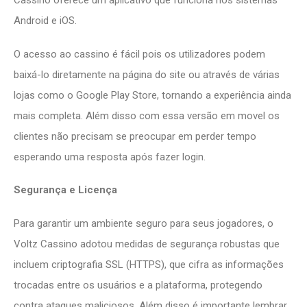
Cassino oferece um aplicativo que funciona nos sistemas
Android e iOS.
O acesso ao cassino é fácil pois os utilizadores podem
baixá-lo diretamente na página do site ou através de várias
lojas como o Google Play Store, tornando a experiência ainda
mais completa. Além disso com essa versão em movel os
clientes não precisam se preocupar em perder tempo
esperando uma resposta após fazer login.
Segurança e Licença
Para garantir um ambiente seguro para seus jogadores, o
Voltz Cassino adotou medidas de segurança robustas que
incluem criptografia SSL (HTTPS), que cifra as informações
trocadas entre os usuários e a plataforma, protegendo
contra ataques maliciosos. Além disso é importante lembrar