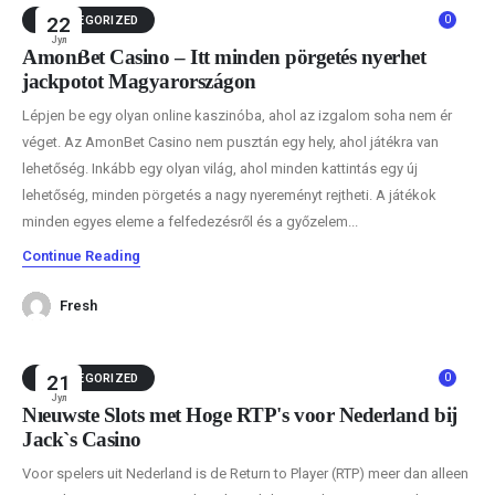
0
UNCATEGORIZED
22
Јул
AmonBet Casino – Itt minden pörgetés nyerhet
jackpotot Magyarországon
Lépjen be egy olyan online kaszinóba, ahol az izgalom soha nem ér
véget. Az AmonBet Casino nem pusztán egy hely, ahol játékra van
lehetőség. Inkább egy olyan világ, ahol minden kattintás egy új
lehetőség, minden pörgetés a nagy nyereményt rejtheti. A játékok
minden egyes eleme a felfedezésről és a győzelem...
Continue Reading
Fresh
0
UNCATEGORIZED
21
Јул
Nieuwste Slots met Hoge RTP's voor Nederland bij
Jack`s Casino
Voor spelers uit Nederland is de Return to Player (RTP) meer dan alleen