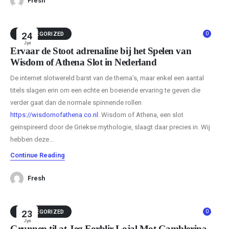
Fresh
0
UNCATEGORIZED
24
Јул
Ervaar de Stoot adrenaline bij het Spelen van
Wisdom of Athena Slot in Nederland
De internet slotwereld barst van de thema’s, maar enkel een aantal
titels slagen erin om een echte en boeiende ervaring te geven die
verder gaat dan de normale spinnende rollen
https://wisdomofathena.co.nl
. Wisdom of Athena, een slot
geïnspireerd door de Griekse mythologie, slaagt daar precies in. Wij
hebben deze...
Continue Reading
Fresh
0
UNCATEGORIZED
23
Јул
Grunnen til at Jeg Forblir Lojal Mot Gamblerina