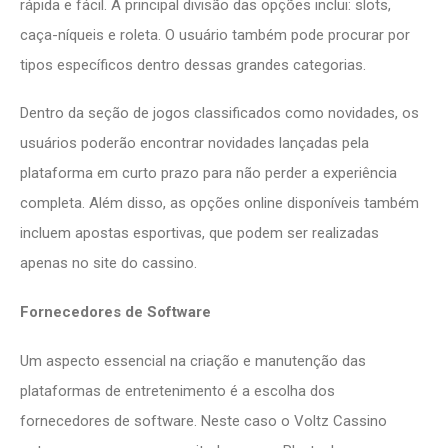
rápida e fácil. A principal divisão das opções inclui: slots,
caça-níqueis e roleta. O usuário também pode procurar por
tipos específicos dentro dessas grandes categorias.
Dentro da seção de jogos classificados como novidades, os
usuários poderão encontrar novidades lançadas pela
plataforma em curto prazo para não perder a experiência
completa. Além disso, as opções online disponíveis também
incluem apostas esportivas, que podem ser realizadas
apenas no site do cassino.
Fornecedores de Software
Um aspecto essencial na criação e manutenção das
plataformas de entretenimento é a escolha dos
fornecedores de software. Neste caso o Voltz Cassino