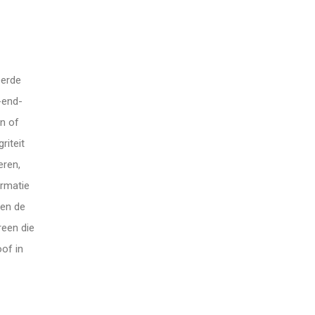
eerde
-end-
en of
riteit
eren,
ormatie
 en de
reen die
oof in