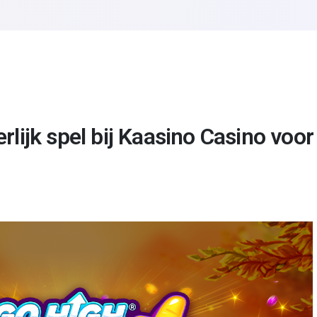
erlijk spel bij Kaasino Casino voor