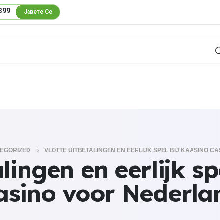
399
Јавете Се
EGORIZED
VLOTTE UITBETALINGEN EN EERLIJK SPEL BIJ KAASINO 
alingen en eerlijk sp
asino voor Nederla