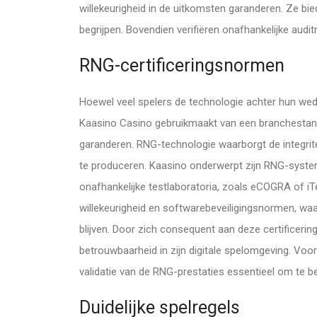
willekeurigheid in de uitkomsten garanderen. Ze b
begrijpen. Bovendien verifiëren onafhankelijke auditr
RNG-certificeringsnormen
Hoewel veel spelers de technologie achter hun wedstr
Kaasino Casino gebruikmaakt van een branchestand
garanderen. RNG-technologie waarborgt de integri
te produceren. Kaasino onderwerpt zijn RNG-syste
onafhankelijke testlaboratoria, zoals eCOGRA of iT
willekeurigheid en softwarebeveiligingsnormen, wa
blijven. Door zich consequent aan deze certificeri
betrouwbaarheid in zijn digitale spelomgeving. Voor
validatie van de RNG-prestaties essentieel om te be
Duidelijke spelregels