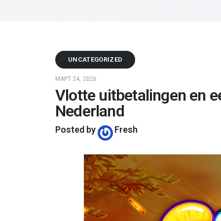
UNCATEGORIZED
МАРТ 24, 2026
Vlotte uitbetalingen en e
Nederland
Posted by
Fresh