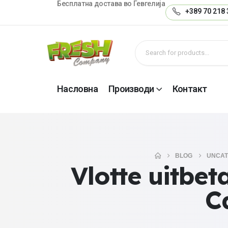
Бесплатна достава во Гевгелија
+389 70 218 
Насловна
Производи
Контакт
BLOG
UNCAT
Vlotte uitbet
C