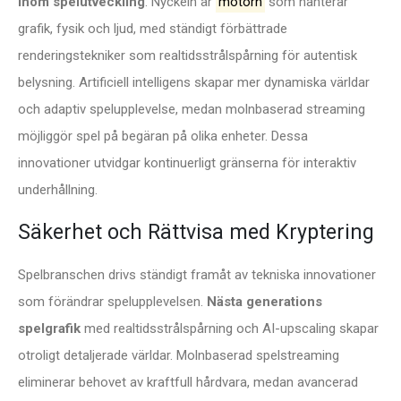
inom spelutveckling
. Nyckeln är
motorn
som hanterar
grafik, fysik och ljud, med ständigt förbättrade
renderingstekniker som realtidsstrålspårning för autentisk
belysning. Artificiell intelligens skapar mer dynamiska världar
och adaptiv spelupplevelse, medan molnbaserad streaming
möjliggör spel på begäran på olika enheter. Dessa
innovationer utvidgar kontinuerligt gränserna för interaktiv
underhållning.
Säkerhet och Rättvisa med Kryptering
Spelbranschen drivs ständigt framåt av tekniska innovationer
som förändrar spelupplevelsen.
Nästa generations
spelgrafik
med realtidsstrålspårning och AI-upscaling skapar
otroligt detaljerade världar. Molnbaserad spelstreaming
eliminerar behovet av kraftfull hårdvara, medan avancerad