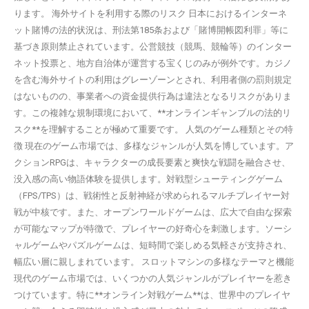
ります。 海外サイトを利用する際のリスク 日本におけるインターネ
ット賭博の法的状況は、刑法第185条および「賭博開帳図利罪」等に
基づき原則禁止されています。公営競技（競馬、競輪等）のインター
ネット投票と、地方自治体が運営する宝くじのみが例外です。カジノ
を含む海外サイトの利用はグレーゾーンとされ、利用者側の罰則規定
はないものの、事業者への資金提供行為は違法となるリスクがありま
す。この複雑な規制環境において、**オンラインギャンブルの法的リ
スク**を理解することが極めて重要です。 人気のゲーム種類とその特
徴 現在のゲーム市場では、多様なジャンルが人気を博しています。ア
クションRPGは、キャラクターの成長要素と爽快な戦闘を融合させ、
没入感の高い物語体験を提供します。対戦型シューティングゲーム
（FPS/TPS）は、戦術性と反射神経が求められるマルチプレイヤー対
戦が中核です。また、オープンワールドゲームは、広大で自由な探索
が可能なマップが特徴で、プレイヤーの好奇心を刺激します。ソーシ
ャルゲームやパズルゲームは、短時間で楽しめる気軽さが支持され、
幅広い層に親しまれています。 スロットマシンの多様なテーマと機能
現代のゲーム市場では、いくつかの人気ジャンルがプレイヤーを惹き
つけています。特に**オンライン対戦ゲーム**は、世界中のプレイヤ