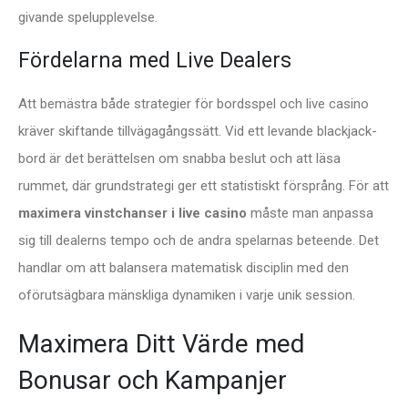
givande spelupplevelse.
Fördelarna med Live Dealers
Att bemästra både strategier för bordsspel och live casino
kräver skiftande tillvägagångssätt. Vid ett levande blackjack-
bord är det berättelsen om snabba beslut och att läsa
rummet, där grundstrategi ger ett statistiskt försprång. För att
maximera vinstchanser i live casino
måste man anpassa
sig till dealerns tempo och de andra spelarnas beteende. Det
handlar om att balansera matematisk disciplin med den
oförutsägbara mänskliga dynamiken i varje unik session.
Maximera Ditt Värde med
Bonusar och Kampanjer