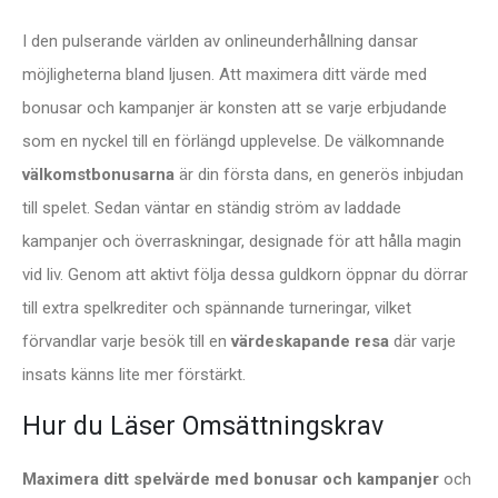
I den pulserande världen av onlineunderhållning dansar
möjligheterna bland ljusen. Att maximera ditt värde med
bonusar och kampanjer är konsten att se varje erbjudande
som en nyckel till en förlängd upplevelse. De välkomnande
välkomstbonusarna
är din första dans, en generös inbjudan
till spelet. Sedan väntar en ständig ström av laddade
kampanjer och överraskningar, designade för att hålla magin
vid liv. Genom att aktivt följa dessa guldkorn öppnar du dörrar
till extra spelkrediter och spännande turneringar, vilket
förvandlar varje besök till en
värdeskapande resa
där varje
insats känns lite mer förstärkt.
Hur du Läser Omsättningskrav
Maximera ditt spelvärde med bonusar och kampanjer
och