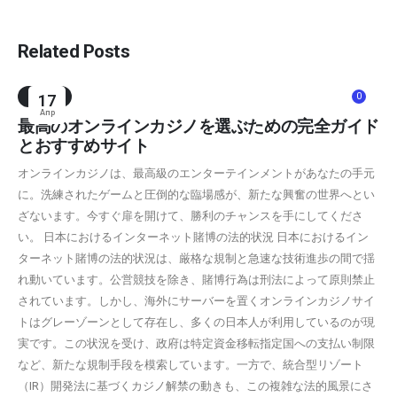
Related Posts
0
NEWS
17
Апр
最高のオンラインカジノを選ぶための完全ガイド
とおすすめサイト
オンラインカジノは、最高級のエンターテインメントがあなたの手元
に。洗練されたゲームと圧倒的な臨場感が、新たな興奮の世界へとい
ざないます。今すぐ扉を開けて、勝利のチャンスを手にしてくださ
い。 日本におけるインターネット賭博の法的状況 日本におけるイン
ターネット賭博の法的状況は、厳格な規制と急速な技術進歩の間で揺
れ動いています。公営競技を除き、賭博行為は刑法によって原則禁止
されています。しかし、海外にサーバーを置くオンラインカジノサイ
トはグレーゾーンとして存在し、多くの日本人が利用しているのが現
実です。この状況を受け、政府は特定資金移転指定国への支払い制限
など、新たな規制手段を模索しています。一方で、統合型リゾート
（IR）開発法に基づくカジノ解禁の動きも、この複雑な法的風景にさ