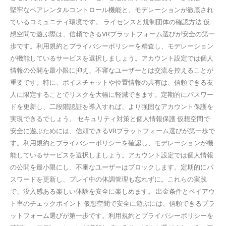
堅牢なペアレンタルコントロール機能と、モデレーションが徹底され
ているコミュニティ環境です。 ライセンスと規制団体の確認方法 仮
想空間で遊ぶ際は、信頼できるVRプラットフォーム選びが安全の第一
歩です。利用規約とプライバシーポリシーを精査し、モデレーション
が機能しているサービスを選択しましょう。アカウント設定では個人
情報の公開を最小限に抑え、不審なユーザーとは交流を控えることが
重要です。特に、ボイスチャットや位置情報の共有は、信頼できる友
人に限定することでリスクを大幅に軽減できます。定期的にパスワー
ドを更新し、二段階認証を導入すれば、より強固なアカウント保護を
実現できるでしょう。 セキュリティ対策と個人情報保護 仮想空間で
安全に遊ぶためには、信頼できるVRプラットフォーム選びが第一歩で
す。利用規約とプライバシーポリシーを確認し、モデレーションが機
能しているサービスを選択しましょう。アカウント設定では個人情報
の公開を最小限にし、不審なユーザーはブロックします。定期的にパ
スワードを更新し、プレイ中の体調管理も忘れずに。これらの実践
で、没入感ある楽しい体験を安全に楽しめます。 出金条件とペイアウ
ト率のチェックポイント 仮想空間で安全に遊ぶには、信頼できるプラ
ットフォーム選びが第一歩です。利用規約とプライバシーポリシーを