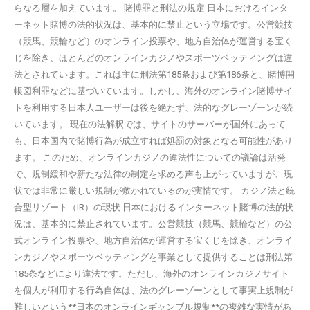
らなる層を加えています。 賭博罪と刑法の規定 日本におけるインタ
ーネット賭博の法的状況は、基本的に禁止という立場です。公営競技
（競馬、競輪など）のオンライン投票や、地方自治体が運営する宝く
じを除き、ほとんどのオンラインカジノやスポーツベッティングは違
法とされています。これは主に刑法第185条および第186条と、賭博開
帳図利罪などに基づいています。しかし、海外のオンライン賭博サイ
トを利用する日本人ユーザーは後を絶たず、法的なグレーゾーンが続
いています。 現在の法解釈では、サイトのサーバーが国外にあって
も、日本国内で賭博行為が成立すれば処罰の対象となる可能性があり
ます。 このため、オンラインカジノの違法性についての議論は活発
で、規制緩和や新たな法律の制定を求める声も上がっていますが、現
状では非常に厳しい規制が敷かれているのが実情です。 カジノ法と統
合型リゾート（IR）の現状 日本におけるインターネット賭博の法的状
況は、基本的に禁止されています。公営競技（競馬、競輪など）の公
式オンライン投票や、地方自治体が運営する宝くじを除き、オンライ
ンカジノやスポーツベッティングを事業として提供することは刑法第
185条などにより違法です。ただし、海外のオンラインカジノサイト
を個人が利用する行為自体は、法のグレーゾーンとして事実上規制が
難しいという**日本のオンラインギャンブル規制**の複雑な実情があ