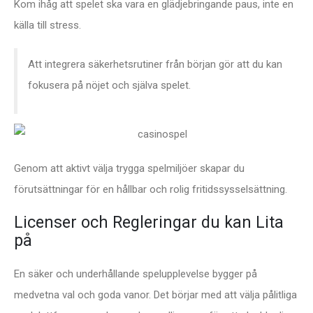
Kom ihåg att spelet ska vara en glädjebringande paus, inte en
källa till stress.
Att integrera säkerhetsrutiner från början gör att du kan
fokusera på nöjet och själva spelet.
Genom att aktivt välja trygga spelmiljöer skapar du
förutsättningar för en hållbar och rolig fritidssysselsättning.
Licenser och Regleringar du kan Lita
på
En säker och underhållande spelupplevelse bygger på
medvetna val och goda vanor. Det börjar med att välja pålitliga