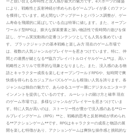
ーと競い合える即時性と没入感が最大の魅力です。eスポーツの隆盛
により、戦略性と反射神経が求められるゲームプレイが多くのファン
を獲得しています。絶え間ないアップデートとバランス調整が、ゲー
ム寿命を飛躍的に延ばしている点は特筆に値します。また、オープン
ワールド型RPGは、膨大な探索要素と深い物語性で長時間の遊びを保
証し、ゲーム実況動画の定番コンテンツとしても人気を集めていま
す。 ブラックジャックの基本戦略と楽しみ方 現在のゲーム市場で
は、複数の人気ジャンルがプレイヤーを惹きつけています。特に、仲
間との連携が鍵となる**協力プレイバトルロイヤルゲーム**は、高い
戦略性とスリルで世界的な現象となりました。また、没入感のある物
語とキャラクター成長を楽しむオープンワールドRPGや、短時間で爽
快感を得られるカジュアルパズルゲームも根強い人気を誇ります。各
ジャンルは独自の魅力で、あらゆるユーザー層にデジタルエンターテ
インメントを提供しているのです。 ルーレットの賭け方と確率 現在
のゲーム市場では、多様なジャンルがプレイヤーを惹きつけていま
す。特に人気が高いのは、ストーリー性が豊かで没入感のある**ロー
ルプレイングゲーム（RPG）**と、戦略的思考と反射神経が求められ
る**アクションゲーム**です。RPGはキャラクターの成長と物語の展
開を楽しむ特徴があり、アクションゲームは爽快な操作感と挑戦的な