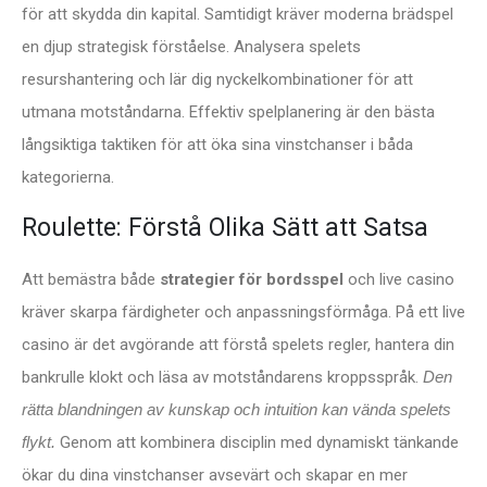
för att skydda din kapital. Samtidigt kräver moderna brädspel
en djup strategisk förståelse. Analysera spelets
resurshantering och lär dig nyckelkombinationer för att
utmana motståndarna. Effektiv spelplanering är den bästa
långsiktiga taktiken för att öka sina vinstchanser i båda
kategorierna.
Roulette: Förstå Olika Sätt att Satsa
Att bemästra både
strategier för bordsspel
och live casino
kräver skarpa färdigheter och anpassningsförmåga. På ett live
casino är det avgörande att förstå spelets regler, hantera din
bankrulle klokt och läsa av motståndarens kroppsspråk.
Den
rätta blandningen av kunskap och intuition kan vända spelets
flykt.
Genom att kombinera disciplin med dynamiskt tänkande
ökar du dina vinstchanser avsevärt och skapar en mer