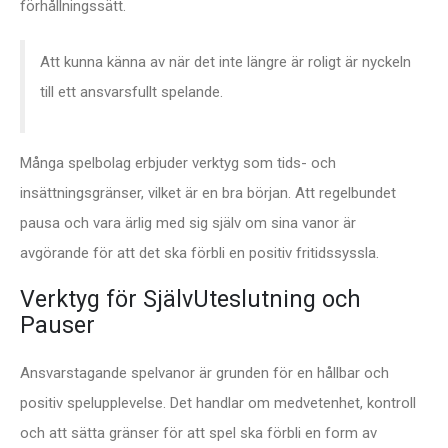
förhållningssätt.
Att kunna känna av när det inte längre är roligt är nyckeln
till ett ansvarsfullt spelande.
Många spelbolag erbjuder verktyg som tids- och
insättningsgränser, vilket är en bra början. Att regelbundet
pausa och vara ärlig med sig själv om sina vanor är
avgörande för att det ska förbli en positiv fritidssyssla.
Verktyg för SjälvUteslutning och
Pauser
Ansvarstagande spelvanor är grunden för en hållbar och
positiv spelupplevelse. Det handlar om medvetenhet, kontroll
och att sätta gränser för att spel ska förbli en form av