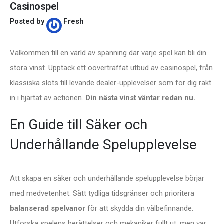
Casinospel
Posted by
Fresh
Välkommen till en värld av spänning där varje spel kan bli din
stora vinst. Upptäck ett oöverträffat utbud av casinospel, från
klassiska slots till levande dealer-upplevelser som för dig rakt
in i hjärtat av actionen.
Din nästa vinst väntar redan nu.
En Guide till Säker och
Underhållande Spelupplevelse
Att skapa en säker och underhållande spelupplevelse börjar
med medvetenhet. Sätt tydliga tidsgränser och prioritera
balanserad spelvanor
för att skydda din välbefinnande.
Utforska spelens berättelser och mekaniker fullt ut, men var