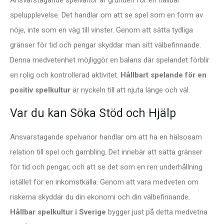
spelupplevelse. Det handlar om att se spel som en form av
nöje, inte som en väg till vinster. Genom att sätta tydliga
gränser för tid och pengar skyddar man sitt välbefinnande.
Denna medvetenhet möjliggör en balans där spelandet förblir
en rolig och kontrollerad aktivitet.
Hållbart spelande för en
positiv spelkultur
är nyckeln till att njuta länge och väl.
Var du kan Söka Stöd och Hjälp
Ansvarstagande spelvanor handlar om att ha en hälsosam
relation till spel och gambling. Det innebär att sätta gränser
för tid och pengar, och att se det som en ren underhållning
istället för en inkomstkälla. Genom att vara medveten om
riskerna skyddar du din ekonomi och din välbefinnande.
Hållbar spelkultur i Sverige
bygger just på detta medvetna