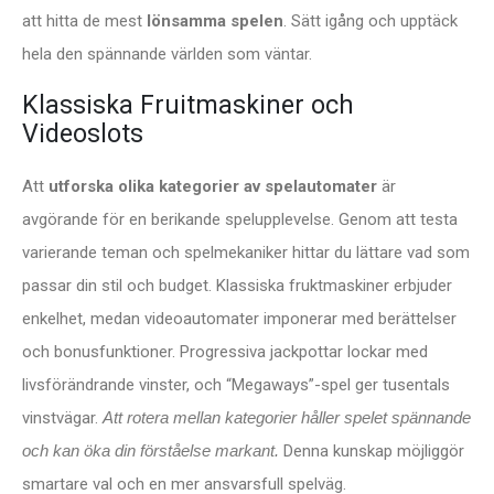
att hitta de mest
lönsamma spelen
. Sätt igång och upptäck
hela den spännande världen som väntar.
Klassiska Fruitmaskiner och
Videoslots
Att
utforska olika kategorier av spelautomater
är
avgörande för en berikande spelupplevelse. Genom att testa
varierande teman och spelmekaniker hittar du lättare vad som
passar din stil och budget. Klassiska fruktmaskiner erbjuder
enkelhet, medan videoautomater imponerar med berättelser
och bonusfunktioner. Progressiva jackpottar lockar med
livsförändrande vinster, och “Megaways”-spel ger tusentals
vinstvägar.
Att rotera mellan kategorier håller spelet spännande
och kan öka din förståelse markant.
Denna kunskap möjliggör
smartare val och en mer ansvarsfull spelväg.