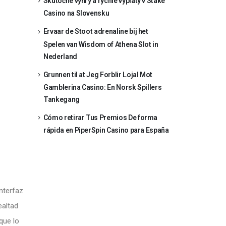
Skutočné výhry a rýchle výplaty v Stake
Casino na Slovensku
Ervaar de Stoot adrenaline bij het
Spelen van Wisdom of Athena Slot in
Nederland
Grunnen til at Jeg Forblir Lojal Mot
Gamblerina Casino: En Norsk Spillers
Tankegang
Cómo retirar Tus Premios De forma
rápida en PiperSpin Casino para España
nterfaz
ealtad
que lo