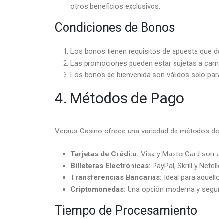
otros beneficios exclusivos.
Condiciones de Bonos
Los bonos tienen requisitos de apuesta que de
Las promociones pueden estar sujetas a cambi
Los bonos de bienvenida son válidos solo par
4. Métodos de Pago
Versus Casino ofrece una variedad de métodos de p
Tarjetas de Crédito:
Visa y MasterCard son 
Billeteras Electrónicas:
PayPal, Skrill y Nete
Transferencias Bancarias:
Ideal para aquell
Criptomonedas:
Una opción moderna y segur
Tiempo de Procesamiento