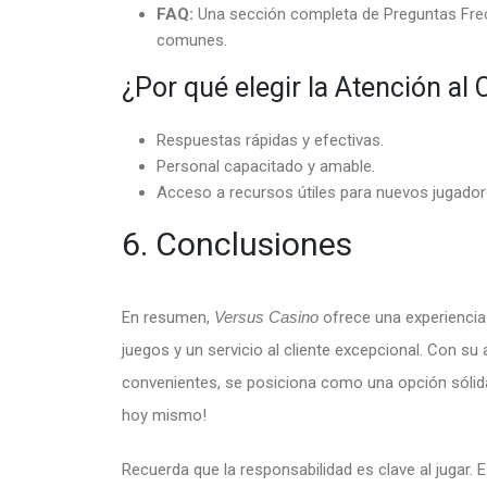
FAQ:
Una sección completa de Preguntas Fre
comunes.
¿Por qué elegir la Atención al
Respuestas rápidas y efectivas.
Personal capacitado y amable.
Acceso a recursos útiles para nuevos jugador
6. Conclusiones
En resumen,
Versus Casino
ofrece una experiencia
juegos y un servicio al cliente excepcional. Con 
convenientes, se posiciona como una opción sólida 
hoy mismo!
Recuerda que la responsabilidad es clave al jugar. 