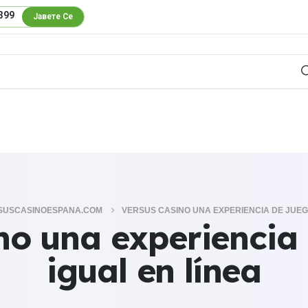
399
Јавете Се
SUSCASINOESPANA.COM
VERSUS CASINO UNA EXPERIENCIA DE JUEGO
no una experiencia 
igual en línea