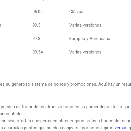
96.09
Clásica
a
99.5
Varias versiones
97.3
Europea y Americana
99.54
Varias versiones
es su generoso sistema de bonos y promociones. Aquí hay un res
ueden disfrutar de un atractivo bono en su primer depósito, lo que
 aumentado.
nuevas ofertas que permiten obtener giros gratis o bonos de recar
es acumulan puntos que pueden canjearse por bonos, giros
versus
g