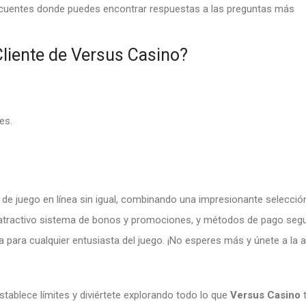
cuentes donde puedes encontrar respuestas a las preguntas más
 Cliente de Versus Casino?
es.
 de juego en línea sin igual, combinando una impresionante selecció
su atractivo sistema de bonos y promociones, y métodos de pago seg
para cualquier entusiasta del juego. ¡No esperes más y únete a la 
Establece límites y diviértete explorando todo lo que
Versus Casino
t