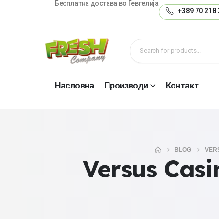
Бесплатна достава во Гевгелија
+389 70 218 
Насловна
Производи
Контакт
BLOG
VER
Versus Casi