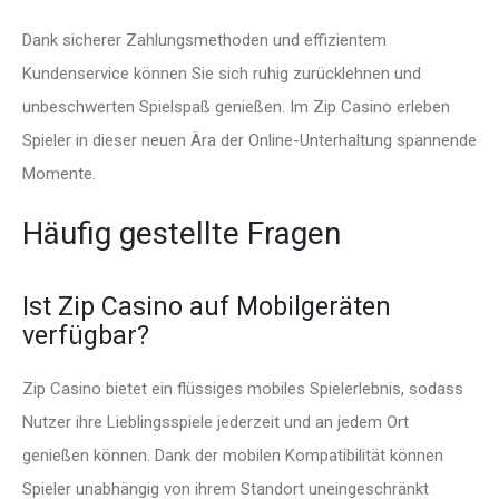
Dank sicherer Zahlungsmethoden und effizientem
Kundenservice können Sie sich ruhig zurücklehnen und
unbeschwerten Spielspaß genießen. Im Zip Casino erleben
Spieler in dieser neuen Ära der Online-Unterhaltung spannende
Momente.
Häufig gestellte Fragen
Ist Zip Casino auf Mobilgeräten
verfügbar?
Zip Casino bietet ein flüssiges mobiles Spielerlebnis, sodass
Nutzer ihre Lieblingsspiele jederzeit und an jedem Ort
genießen können. Dank der mobilen Kompatibilität können
Spieler unabhängig von ihrem Standort uneingeschränkt