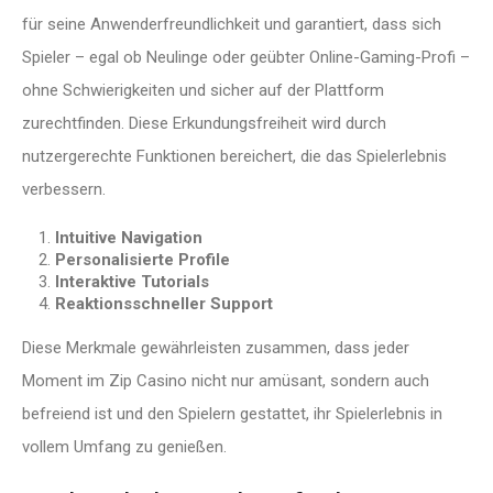
für seine Anwenderfreundlichkeit und garantiert, dass sich
Spieler – egal ob Neulinge oder geübter Online-Gaming-Profi –
ohne Schwierigkeiten und sicher auf der Plattform
zurechtfinden. Diese Erkundungsfreiheit wird durch
nutzergerechte Funktionen bereichert, die das Spielerlebnis
verbessern.
Intuitive Navigation
Personalisierte Profile
Interaktive Tutorials
Reaktionsschneller Support
Diese Merkmale gewährleisten zusammen, dass jeder
Moment im Zip Casino nicht nur amüsant, sondern auch
befreiend ist und den Spielern gestattet, ihr Spielerlebnis in
vollem Umfang zu genießen.