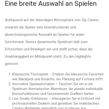
Eine breite Auswahl an Spielen
Aufbauend auf der lebendigen Atmosphäre von Zip Casino
erwartet die Spieler eine beeindruckende und
abwechslungsreiche Auswahl an Spielen für jeden
Geschmack. Dieses dynamische Spektrum lädt zum
Erforschen und Beteiligen ein und stellt sicher, dass die
Unabhängigkeit im Mittelpunkt steht. Zu den Highlights
gehören:
Klassische Tischspiele – Erleben Sie klassische Favoriten
wie Blackjack und Roulette, wo Planung auf Fortuna trifft.
Innovative Spielautomaten – Tauchen Sie ein in ein
Spektrum thematischer Abenteuer, die jeweils individuelle
Bonusfunktionen und faszinierende Grafiken bieten.
Live-Dealer-Erlebnisse – Interagieren Sie in Echtzeit mit
professionellen Dealern und genießen Sie realistisches
Casino-Ambiente gemütlich von zu Hause aus.