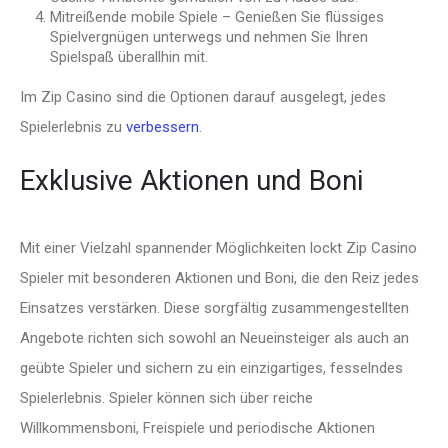
Mitreißende mobile Spiele – Genießen Sie flüssiges
Spielvergnügen unterwegs und nehmen Sie Ihren
Spielspaß überallhin mit.
Im Zip Casino sind die Optionen darauf ausgelegt, jedes
Spielerlebnis zu
verbessern
.
Exklusive Aktionen und Boni
Mit einer Vielzahl spannender Möglichkeiten lockt Zip Casino
Spieler mit besonderen Aktionen und Boni, die den Reiz jedes
Einsatzes verstärken. Diese sorgfältig zusammengestellten
Angebote richten sich sowohl an Neueinsteiger als auch an
geübte Spieler und sichern zu ein einzigartiges, fesselndes
Spielerlebnis. Spieler können sich über reiche
Willkommensboni, Freispiele und periodische Aktionen