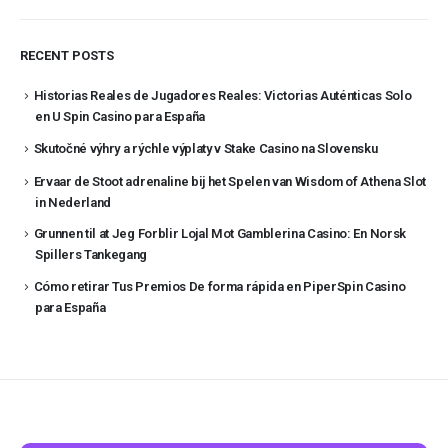
RECENT POSTS
Historias Reales de Jugadores Reales: Victorias Auténticas Solo
en U Spin Casino para España
Skutočné výhry a rýchle výplaty v Stake Casino na Slovensku
Ervaar de Stoot adrenaline bij het Spelen van Wisdom of Athena Slot
in Nederland
Grunnen til at Jeg Forblir Lojal Mot Gamblerina Casino: En Norsk
Spillers Tankegang
Cómo retirar Tus Premios De forma rápida en PiperSpin Casino
para España