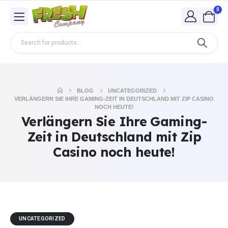
0
BLOG
UNCATEGORIZED
VERLÄNGERN SIE IHRE GAMING-ZEIT IN DEUTSCHLAND MIT ZIP CASINO
NOCH HEUTE!
Verlängern Sie Ihre Gaming-
Zeit in Deutschland mit Zip
Casino noch heute!
UNCATEGORIZED