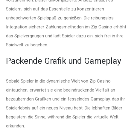
vorzunehmen. Dieser unkomplizierte Ansatz erlaubt es
Spielern, sich auf das Essentielle zu konzentrieren –
unbeschwerten Spielspaß zu genießen. Die reibungslos
Integration sicherer Zahlungsmethoden im Zip Casino erhöht
das Spielvergnügen und lädt Spieler dazu ein, sich frei in ihre
Spielwelt zu begeben.
Packende Grafik und Gameplay
Sobald Spieler in die dynamische Welt von Zip Casino
eintauchen, erwartet sie eine beeindruckende Vielfalt an
bezaubernden Grafiken und ein fesselndes Gameplay, das ihr
Spielerlebnis auf ein neues Niveau hebt. Die lebhaften Bilder
begeistern die Sinne, während die Spieler die virtuelle Welt
erkunden.