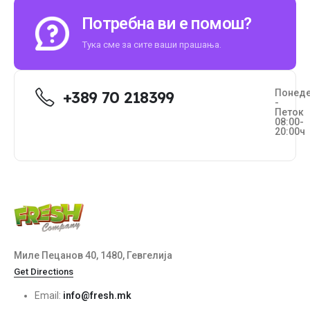
Потребна ви е помош?
Тука сме за сите ваши прашања.
Понед
+389 70 218399
-
Петок
08:00-
20:00ч
Миле Пецанов 40, 1480, Гевгелија
Get Directions
Email:
info@fresh.mk