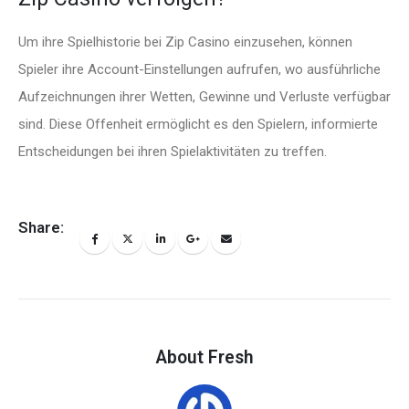
Um ihre Spielhistorie bei Zip Casino einzusehen, können
Spieler ihre Account-Einstellungen aufrufen, wo ausführliche
Aufzeichnungen ihrer Wetten, Gewinne und Verluste verfügbar
sind. Diese Offenheit ermöglicht es den Spielern, informierte
Entscheidungen bei ihren Spielaktivitäten zu treffen.
Share:
About Fresh