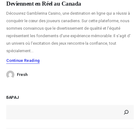
Deviennent en Réel au Canada
Découvrez Gamblerina Casino, une destination en ligne qui a réussi à
conquérir le cœur des joueurs canadiens. Sur cette plateforme, nous
sommes convaincus que le divertissement de qualité et l'équité
représentent les fondements d'une expérience mémorable. Il s'agit d'
un univers où l'excitation des jeux rencontre la confiance, tout
spécialement...
Continue Reading
Fresh
БАРАЈ