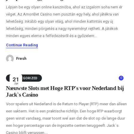
Lépjen be egy olyan online kaszinóba, ahol az izgalom soha nem ér
véget. Az AmonBet Casino nem pusztán egy hely, ahol játékra van
lehetőség. Inkább egy olyan világ, ahol minden kattintás egy új
lehetőség, minden pörgetés a nagy nyereményt rejtheti. A játékok
minden egyes eleme a felfedezésről és a győzelem...
Continue Reading
Fresh
0
UNCATEGORIZED
21
Јул
Nieuwste Slots met Hoge RTP's voor Nederland bij
Jack`s Casino
Voor spelers uit Nederland is de Return to Player (RTP) meer dan alleen
een vakterm. Het is een praktische richtlijn. Een hoge RTP waarborgt
geen winst vandaag, maar toont wel aan dat de slot op de lange duur
een hoger percentage van de ingezette centen teruggeeft. Jack`s
Casino blijft verrassen,...