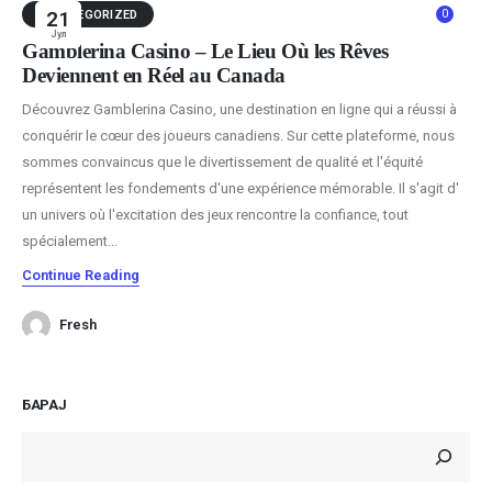
0
UNCATEGORIZED
21
Јул
Gamblerina Casino – Le Lieu Où les Rêves
Deviennent en Réel au Canada
Découvrez Gamblerina Casino, une destination en ligne qui a réussi à
conquérir le cœur des joueurs canadiens. Sur cette plateforme, nous
sommes convaincus que le divertissement de qualité et l'équité
représentent les fondements d'une expérience mémorable. Il s'agit d'
un univers où l'excitation des jeux rencontre la confiance, tout
spécialement...
Continue Reading
Fresh
БАРАЈ