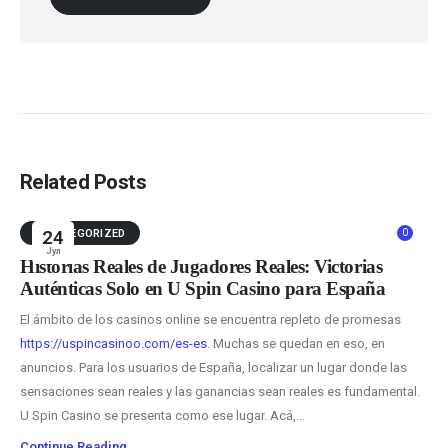
Related Posts
0
UNCATEGORIZED
24
Јул
Historias Reales de Jugadores Reales: Victorias
Auténticas Solo en U Spin Casino para España
El ámbito de los casinos online se encuentra repleto de promesas
https://uspincasinoo.com/es-es
. Muchas se quedan en eso, en
anuncios. Para los usuarios de España, localizar un lugar donde las
sensaciones sean reales y las ganancias sean reales es fundamental.
U Spin Casino se presenta como ese lugar. Acá,...
Continue Reading