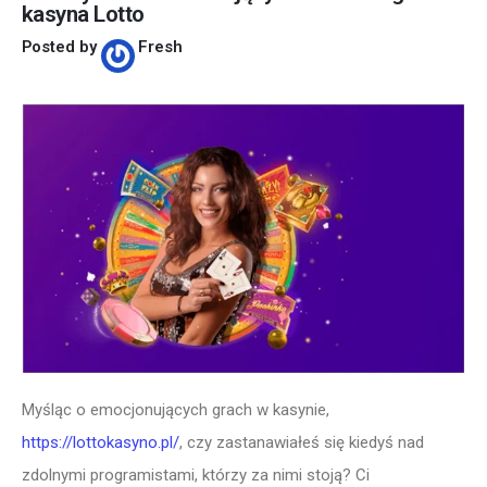
kasyna Lotto
Posted by
Fresh
Myśląc o emocjonujących grach w kasynie,
https://lottokasyno.pl/
, czy zastanawiałeś się kiedyś nad
zdolnymi programistami, którzy za nimi stoją? Ci