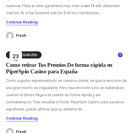
casinoer. Flere av dem garanterer mye, men svært få står distansen
over tid. At vi har bestemt oss for å bli hos Gamblerina...
Continue Reading
Fresh
0
UNCATEGORIZED
23
Јул
Cómo retirar Tus Premios De forma rápida en
PiperSpin Casino para España
Como jugador experimentado en casinos online, sé que la emoción de
una gran triunfo es inigualable. Pero esa emoción solo se materializa
cuando el dinero llega a tu cuenta de forma rápida y sin
contratiempos. Tras estudiar a fondo PiperSpin Casino para usuarios
españoles, puedo afirmar que su sistema de...
Continue Reading
Fresh