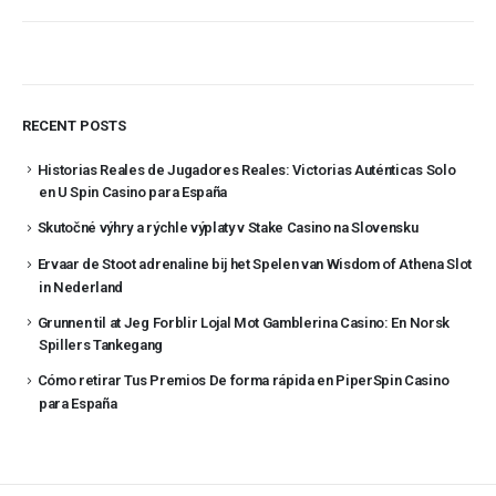
RECENT POSTS
Historias Reales de Jugadores Reales: Victorias Auténticas Solo
en U Spin Casino para España
Skutočné výhry a rýchle výplaty v Stake Casino na Slovensku
Ervaar de Stoot adrenaline bij het Spelen van Wisdom of Athena Slot
in Nederland
Grunnen til at Jeg Forblir Lojal Mot Gamblerina Casino: En Norsk
Spillers Tankegang
Cómo retirar Tus Premios De forma rápida en PiperSpin Casino
para España