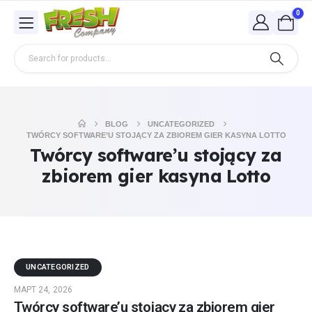
0
BLOG
UNCATEGORIZED
TWÓRCY SOFTWARE’U STOJĄCY ZA ZBIOREM GIER KASYNA LOTTO
Twórcy software’u stojący za
zbiorem gier kasyna Lotto
UNCATEGORIZED
МАРТ 24, 2026
Twórcy software’u stojący za zbiorem gier