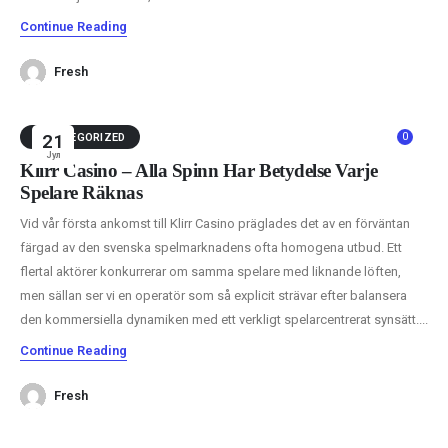
Continue Reading
Fresh
0
UNCATEGORIZED
21
Јул
Klirr Casino – Alla Spinn Har Betydelse Varje
Spelare Räknas
Vid vår första ankomst till Klirr Casino präglades det av en förväntan
färgad av den svenska spelmarknadens ofta homogena utbud. Ett
flertal aktörer konkurrerar om samma spelare med liknande löften,
men sällan ser vi en operatör som så explicit strävar efter balansera
den kommersiella dynamiken med ett verkligt spelarcentrerat synsätt....
Continue Reading
Fresh