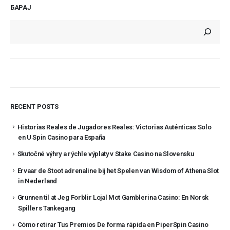
БАРАЈ
RECENT POSTS
Historias Reales de Jugadores Reales: Victorias Auténticas Solo
en U Spin Casino para España
Skutočné výhry a rýchle výplaty v Stake Casino na Slovensku
Ervaar de Stoot adrenaline bij het Spelen van Wisdom of Athena Slot
in Nederland
Grunnen til at Jeg Forblir Lojal Mot Gamblerina Casino: En Norsk
Spillers Tankegang
Cómo retirar Tus Premios De forma rápida en PiperSpin Casino