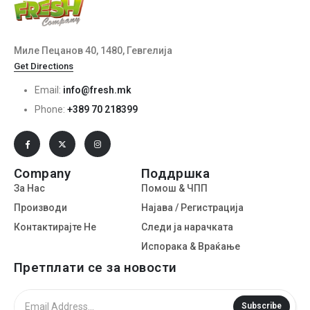
Миле Пецанов 40, 1480, Гевгелија
Get Directions
Email:
info@fresh.mk
Phone:
+389 70 218399
Company
Поддршка
За Нас
Помош & ЧПП
Производи
Најава / Регистрација
Контактирајте Не
Следи ја нарачката
Испорака & Враќање
Претплати се за новости
Subscribe