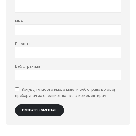
Име
Е-пошта
Веб страница
Зачувај го моето име, е-маил и веб страна во овој
пребарувач за следниот пат кога ќе коментирам.