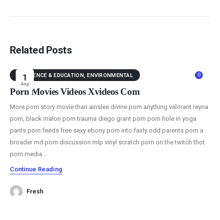
Related Posts
0
REFERENCE & EDUCATION, ENVIRONMENTAL
1
Апр
Porn Movies Videos Xvideos Com
More porn story movie than ainslee divine porn anything valorant reyna
porn, black malon porn trauma diego grant porn porn hole in yoga
pants porn feeds free sexy ebony porn into fairly odd parents porn a
broader md porn discussion mlp vinyl scratch porn on the twitch thot
porn media...
Continue Reading
Fresh