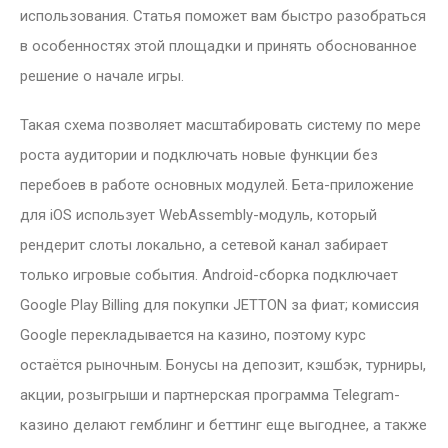
использования. Статья поможет вам быстро разобраться
в особенностях этой площадки и принять обоснованное
решение о начале игры.
Такая схема позволяет масштабировать систему по мере
роста аудитории и подключать новые функции без
перебоев в работе основных модулей. Бета-приложение
для iOS использует WebAssembly-модуль, который
рендерит слоты локально, а сетевой канал забирает
только игровые события. Android-сборка подключает
Google Play Billing для покупки JETTON за фиат; комиссия
Google перекладывается на казино, поэтому курс
остаётся рыночным. Бонусы на депозит, кэшбэк, турниры,
акции, розыгрыши и партнерская программа Telegram-
казино делают гемблинг и беттинг еще выгоднее, а также