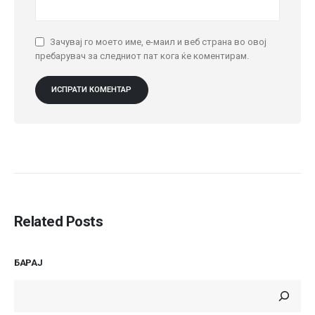
Зачувај го моето име, е-маил и веб страна во овој
пребарувач за следниот пат кога ќе коментирам.
Related Posts
БАРАЈ