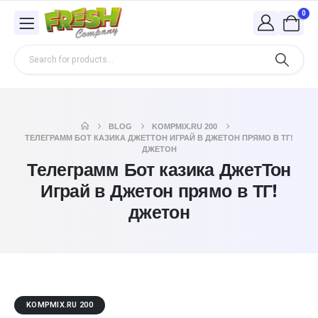
0
BLOG
KOMPMIX.RU 200
ТЕЛЕГРАММ БОТ КАЗИКА ДЖЕТТОН ИГРАЙ В ДЖЕТОН ПРЯМО В ТГ!
ДЖЕТОН
Телеграмм Бот казика ДжетТон
Играй в Джетон прямо в ТГ!
джетон
KOMPMIX.RU 200