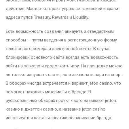
экосистемы, позволяя игроку монетизировать каждое
действие. Мастер-контракт управляет эмиссией и хранит
адреса пулов Treasury, Rewards и Liquidity.
Есть возможность создания аккаунта и стандартным
способом — путем введения в регистрационную форму
телефонного номера и электронной почты. В случае
блокировки основного сайта всегда есть возможность
зайти на зеркало и продолжить игру. На площадке можно
не только запускать слоты, но и заключать пари на спорт.
В обзорах иногда встречается и вариант jeton casino, что
помогает находить материалы о бренде. В
русскоязычных обзорах проект часто называют jetton
казино и джеттон казино, а название jeton casino
используется как альтернативное написание бренда.