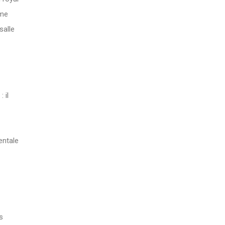
ème
salle
 il
entale
s