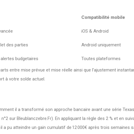
Compatibilité mobile
avancée
iOS & Android
et des parties
Android uniquement
 alertes budgetaires
Toutes plateformes
écarts entre mise prévue et mise réelle ainsi que l’ajustement instant
t à votre solde actuel.​
 comment il a transformé son approche bancaire avant une série Texa
2 sur Bleublanczebre.Fr). En appliquant la règle des 2 % et en suiv
il a pu atteindre un gain cumulatif de 12 000€ après trois semaines 