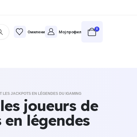
0
Омилени
Мој профил
 LES JACKPOTS EN LÉGENDES DU IGAMING
les joueurs de
s en légendes