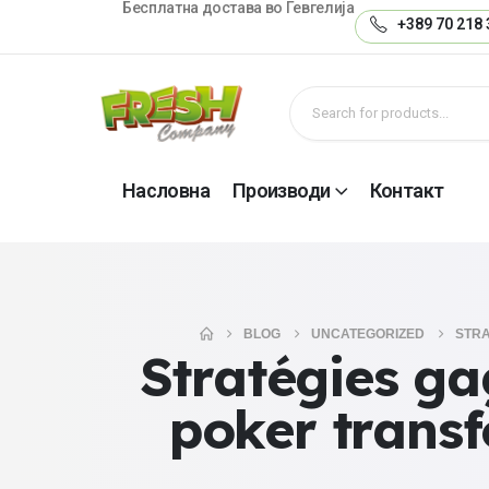
Бесплатна достава во Гевгелија
+389 70 218 
Насловна
Производи
Контакт
BLOG
UNCATEGORIZED
STRA
Stratégies ga
poker transf