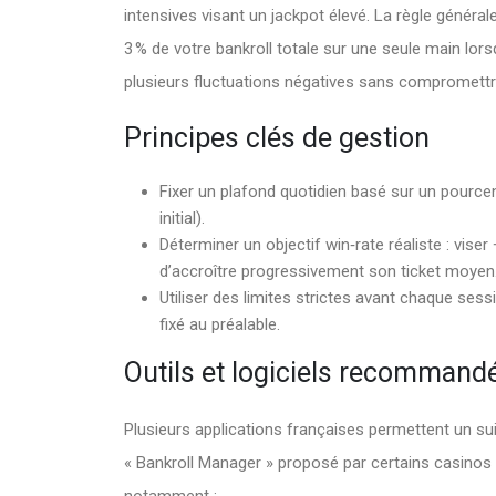
intensives visant un jackpot élevé. La règle génér
3 % de votre bankroll totale sur une seule main lors
plusieurs fluctuations négatives sans compromettre
Principes clés de gestion
Fixer un plafond quotidien basé sur un pourcen
initial).
Déterminer un objectif win‑rate réaliste : vis
d’accroître progressivement son ticket moyen.
Utiliser des limites strictes avant chaque sessi
fixé au préalable.​
Outils et logiciels recommand
Plusieurs applications françaises permettent un suiv
« Bankroll Manager » proposé par certains casinos
notamment :