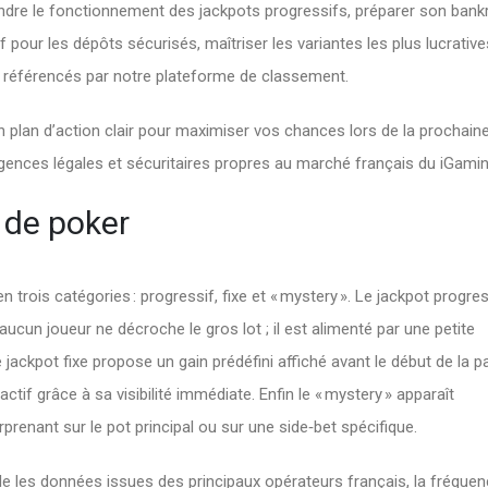
dre le fonctionnement des jackpots progressifs, préparer son bankr
our les dépôts sécurisés, maîtriser les variantes les plus lucrative
s référencés par notre plateforme de classement.
 plan d’action clair pour maximiser vos chances lors de la prochaine
igences légales et sécuritaires propres au marché français du iGamin
 de poker
 trois catégories : progressif, fixe et « mystery ». Le jackpot progres
ucun joueur ne décroche le gros lot ; il est alimenté par une petite
ackpot fixe propose un gain prédéfini affiché avant le début de la part
tif grâce à sa visibilité immédiate. Enfin le « mystery » apparaît
prenant sur le pot principal ou sur une side‑bet spécifique.
le les données issues des principaux opérateurs français, la fréque