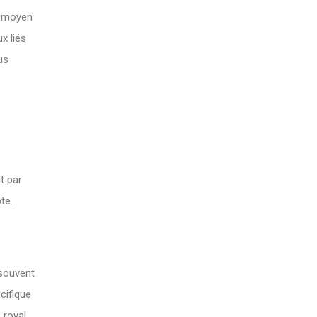
t moyen
x liés
us
t par
te.
(souvent
cifique
 royal