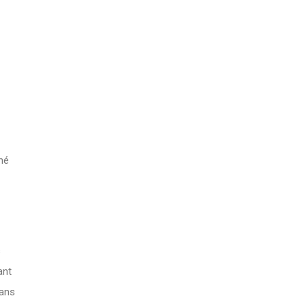
ané
s
ant
sans