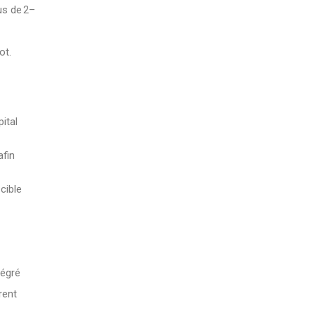
us de 2–
t.​
ital
afin
cible
tégré
rent