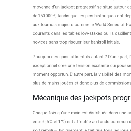
moyenne d’un jackpot progressif se situe autour 
de 150 000 €, tandis que les pics historiques ont d
aux tournois majeurs comme le World Series of Pok
courants dans les tables low‑stakes où ils oscillent 
novices sans trop risquer leur bankroll initiale.
Pourquoi ces gains attirent‑ils autant ? D’une part, 
exceptionnel crée une tension excitante qui pousse
moment opportun. D’autre part, la visibilité des mo
plus de mains jouées et donc plus de commissions 
Mécanique des jackpots progr
Chaque fois qu’une main est distribuée dans une sal
entre 0,5 % et 1 %) est affectée au fonds commun du
soit rempli — typiquement le fait que tous les jo