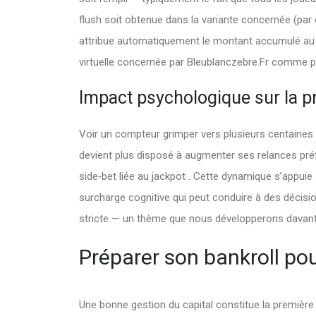
flush soit obtenue dans la variante concernée (par 
attribue automatiquement le montant accumulé au ga
virtuelle concernée par Bleublanczebre.Fr comme po
Impact psychologique sur la pr
Voir un compteur grimper vers plusieurs centaines d
devient plus disposé à augmenter ses relances préfl
side‑bet liée au jackpot . Cette dynamique s’appuie su
surcharge cognitive qui peut conduire à des décisio
stricte — un thème que nous développerons davanta
Préparer son bankroll pou
Une bonne gestion du capital constitue la première