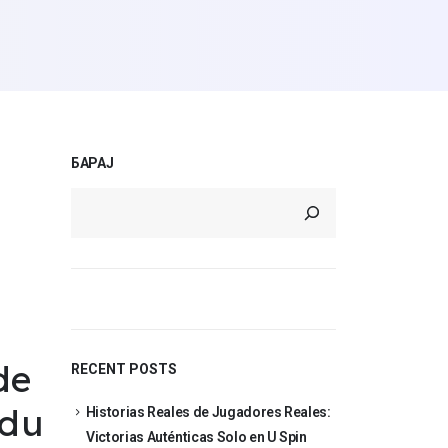
БАРАЈ
de
RECENT POSTS
 du
Historias Reales de Jugadores Reales:
Victorias Auténticas Solo en U Spin