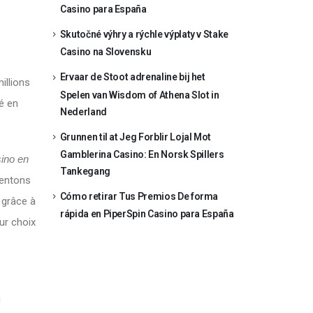
Casino para España
Skutočné výhry a rýchle výplaty v Stake
Casino na Slovensku
Ervaar de Stoot adrenaline bij het
illions
Spelen van Wisdom of Athena Slot in
é en
Nederland
Grunnen til at Jeg Forblir Lojal Mot
Gamblerina Casino: En Norsk Spillers
ino en
Tankegang
sentons
Cómo retirar Tus Premios De forma
 grâce à
rápida en PiperSpin Casino para España
ur choix
i