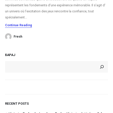
représentent les fondements d'une expérience mémorable. Il s'agit d'
un univers où l'excitation des jeux rencontre la confiance, tout
spécialement...
Continue Reading
Fresh
БАРАЈ
RECENT POSTS