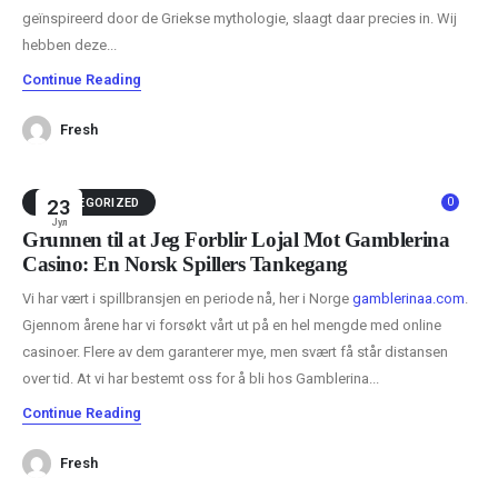
geïnspireerd door de Griekse mythologie, slaagt daar precies in. Wij
hebben deze...
Continue Reading
Fresh
0
UNCATEGORIZED
23
Јул
Grunnen til at Jeg Forblir Lojal Mot Gamblerina
Casino: En Norsk Spillers Tankegang
Vi har vært i spillbransjen en periode nå, her i Norge
gamblerinaa.com
.
Gjennom årene har vi forsøkt vårt ut på en hel mengde med online
casinoer. Flere av dem garanterer mye, men svært få står distansen
over tid. At vi har bestemt oss for å bli hos Gamblerina...
Continue Reading
Fresh