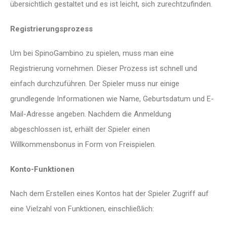
übersichtlich gestaltet und es ist leicht, sich zurechtzufinden.
Registrierungsprozess
Um bei SpinoGambino zu spielen, muss man eine
Registrierung vornehmen. Dieser Prozess ist schnell und
einfach durchzuführen. Der Spieler muss nur einige
grundlegende Informationen wie Name, Geburtsdatum und E-
Mail-Adresse angeben. Nachdem die Anmeldung
abgeschlossen ist, erhält der Spieler einen
Willkommensbonus in Form von Freispielen.
Konto-Funktionen
Nach dem Erstellen eines Kontos hat der Spieler Zugriff auf
eine Vielzahl von Funktionen, einschließlich: