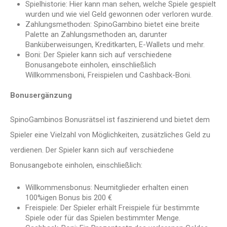
Spielhistorie: Hier kann man sehen, welche Spiele gespielt
wurden und wie viel Geld gewonnen oder verloren wurde.
Zahlungsmethoden: SpinoGambino bietet eine breite
Palette an Zahlungsmethoden an, darunter
Banküberweisungen, Kreditkarten, E-Wallets und mehr.
Boni: Der Spieler kann sich auf verschiedene
Bonusangebote einholen, einschließlich
Willkommensboni, Freispielen und Cashback-Boni.
Bonusergänzung
SpinoGambinos Bonusrätsel ist faszinierend und bietet dem
Spieler eine Vielzahl von Möglichkeiten, zusätzliches Geld zu
verdienen. Der Spieler kann sich auf verschiedene
Bonusangebote einholen, einschließlich:
Willkommensbonus: Neumitglieder erhalten einen
100%igen Bonus bis 200 €
Freispiele: Der Spieler erhält Freispiele für bestimmte
Spiele oder für das Spielen bestimmter Menge.