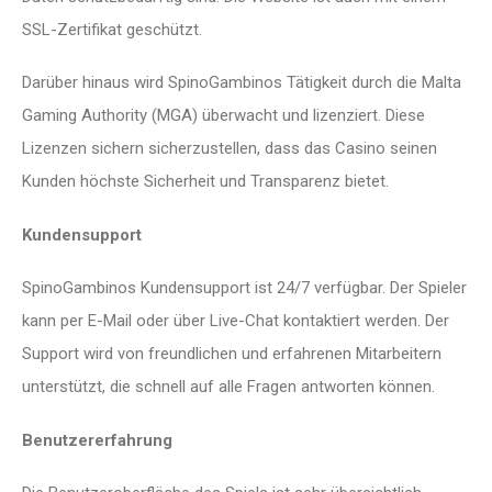
SSL-Zertifikat geschützt.
Darüber hinaus wird SpinoGambinos Tätigkeit durch die Malta
Gaming Authority (MGA) überwacht und lizenziert. Diese
Lizenzen sichern sicherzustellen, dass das Casino seinen
Kunden höchste Sicherheit und Transparenz bietet.
Kundensupport
SpinoGambinos Kundensupport ist 24/7 verfügbar. Der Spieler
kann per E-Mail oder über Live-Chat kontaktiert werden. Der
Support wird von freundlichen und erfahrenen Mitarbeitern
unterstützt, die schnell auf alle Fragen antworten können.
Benutzererfahrung