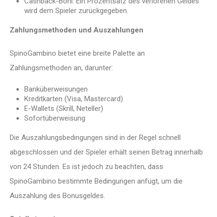
Cashback-Boni: Ein Prozentsatz des verlorenen Geldes
wird dem Spieler zurückgegeben.
Zahlungsmethoden und Auszahlungen
SpinoGambino bietet eine breite Palette an
Zahlungsmethoden an, darunter:
Banküberweisungen
Kreditkarten (Visa, Mastercard)
E-Wallets (Skrill, Neteller)
Sofortüberweisung
Die Auszahlungsbedingungen sind in der Regel schnell
abgeschlossen und der Spieler erhält seinen Betrag innerhalb
von 24 Stunden. Es ist jedoch zu beachten, dass
SpinoGambino bestimmte Bedingungen anfügt, um die
Auszahlung des Bonusgeldes.