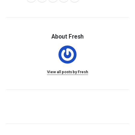
About Fresh
View all posts by Fresh