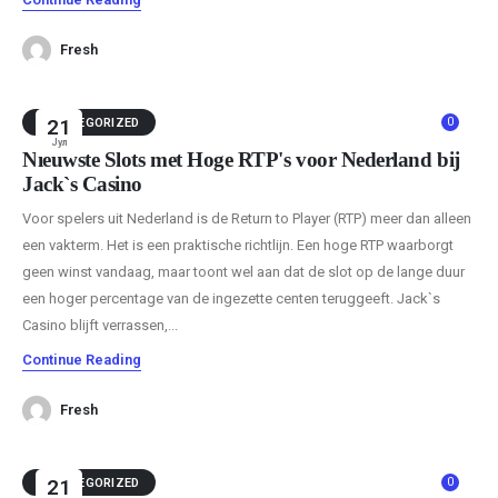
Fresh
0
UNCATEGORIZED
21
Јул
Nieuwste Slots met Hoge RTP's voor Nederland bij
Jack`s Casino
Voor spelers uit Nederland is de Return to Player (RTP) meer dan alleen
een vakterm. Het is een praktische richtlijn. Een hoge RTP waarborgt
geen winst vandaag, maar toont wel aan dat de slot op de lange duur
een hoger percentage van de ingezette centen teruggeeft. Jack`s
Casino blijft verrassen,...
Continue Reading
Fresh
0
UNCATEGORIZED
21