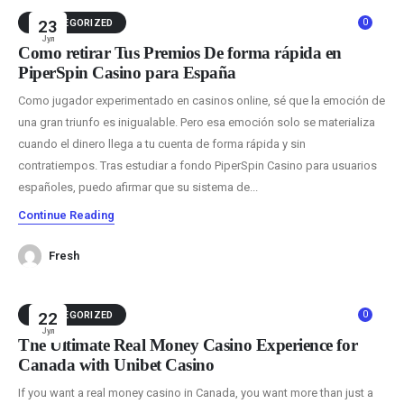
0
UNCATEGORIZED
23
Јул
Cómo retirar Tus Premios De forma rápida en
PiperSpin Casino para España
Como jugador experimentado en casinos online, sé que la emoción de
una gran triunfo es inigualable. Pero esa emoción solo se materializa
cuando el dinero llega a tu cuenta de forma rápida y sin
contratiempos. Tras estudiar a fondo PiperSpin Casino para usuarios
españoles, puedo afirmar que su sistema de...
Continue Reading
Fresh
0
UNCATEGORIZED
22
Јул
The Ultimate Real Money Casino Experience for
Canada with Unibet Casino
If you want a real money casino in Canada, you want more than just a