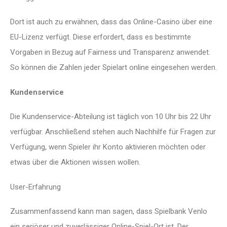
Dort ist auch zu erwähnen, dass das Online-Casino über eine
EU-Lizenz verfügt. Diese erfordert, dass es bestimmte
Vorgaben in Bezug auf Fairness und Transparenz anwendet.
So können die Zahlen jeder Spielart online eingesehen werden.
Kundenservice
Die Kundenservice-Abteilung ist täglich von 10 Uhr bis 22 Uhr
verfügbar. Anschließend stehen auch Nachhilfe für Fragen zur
Verfügung, wenn Spieler ihr Konto aktivieren möchten oder
etwas über die Aktionen wissen wollen.
User-Erfahrung
Zusammenfassend kann man sagen, dass Spielbank Venlo
ein seriöser und zuverlässiger Online-Spiel-Ort ist. Der