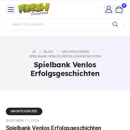
0
BLOG
UNCATEGORIZED
SPIELBANK VENLOS ERFOLGSGESCHICHTEN
Spielbank Venlos
Erfolgsgeschichten
UNCATEGORIZED
ФЕВРУАРИ 11, 2026
Spielbank Venlos Erfolgsgeschichten