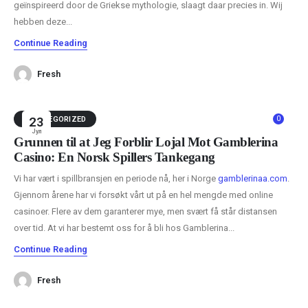
geïnspireerd door de Griekse mythologie, slaagt daar precies in. Wij
hebben deze...
Continue Reading
Fresh
0
UNCATEGORIZED
23
Јул
Grunnen til at Jeg Forblir Lojal Mot Gamblerina
Casino: En Norsk Spillers Tankegang
Vi har vært i spillbransjen en periode nå, her i Norge
gamblerinaa.com
.
Gjennom årene har vi forsøkt vårt ut på en hel mengde med online
casinoer. Flere av dem garanterer mye, men svært få står distansen
over tid. At vi har bestemt oss for å bli hos Gamblerina...
Continue Reading
Fresh