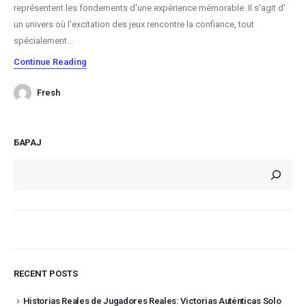
représentent les fondements d'une expérience mémorable. Il s'agit d'
un univers où l'excitation des jeux rencontre la confiance, tout
spécialement...
Continue Reading
Fresh
БАРАЈ
RECENT POSTS
Historias Reales de Jugadores Reales: Victorias Auténticas Solo