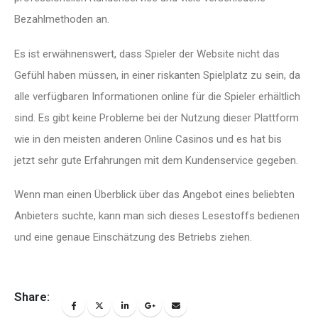
Bezahlmethoden an.
Es ist erwähnenswert, dass Spieler der Website nicht das
Gefühl haben müssen, in einer riskanten Spielplatz zu sein, da
alle verfügbaren Informationen online für die Spieler erhältlich
sind. Es gibt keine Probleme bei der Nutzung dieser Plattform
wie in den meisten anderen Online Casinos und es hat bis
jetzt sehr gute Erfahrungen mit dem Kundenservice gegeben.
Wenn man einen Überblick über das Angebot eines beliebten
Anbieters suchte, kann man sich dieses Lesestoffs bedienen
und eine genaue Einschätzung des Betriebs ziehen.
Share: