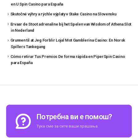
en U Spin Casino para España
Skutočné výhry a rýchle výplaty v Stake Casino na Slovensku
Ervaar de Stoot adrenaline bij het Spelen van Wisdom of Athena Slot
in Nederland
Grunnen til at Jeg Forblir Lojal Mot Gamblerina Casino: En Norsk
Spillers Tankegang
Cómo retirar Tus Premios De forma rápida en PiperSpin Casino
para España
Потребна ви е помош?
Тука сме за сите ваши прашања.