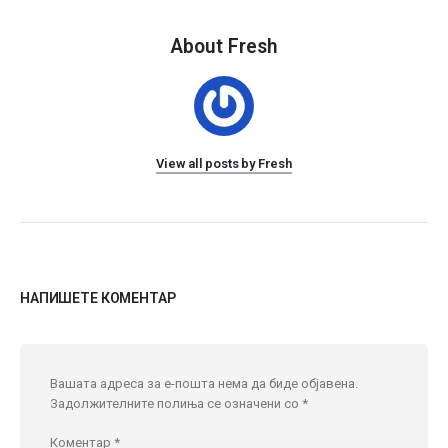
About Fresh
View all posts by Fresh
НАПИШЕТЕ КОМЕНТАР
Вашата адреса за е-пошта нема да биде објавена.
Задолжителните полиња се означени со
*
Коментар
*