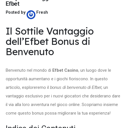
Efbet
Posted by
Fresh
Il Sottile Vantaggio
dell’Efbet Bonus di
Benvenuto
Benvenuto nel mondo di
Efbet Casino
, un luogo dove le
opportunità aumentano e i giochi fioriscono. In questo
articolo, esploreremo il
bonus di benvenuto di Efbet
, un
vantaggio esclusivo per i nuovi giocatori che desiderano dare
il via alla loro avventura nel gioco online. Scopriamo insieme
come questo bonus possa migliorare la tua esperienza!