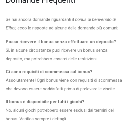
Domande Frequenti
Se hai ancora domande riguardanti il
bonus di benvenuto di
Efbet
, ecco le risposte ad alcune delle domande più comuni:
Posso ricevere il bonus senza effettuare un deposito?
Sì, in alcune circostanze puoi ricevere un bonus senza
deposito, ma potrebbero esserci delle restrizioni.
Ci sono requisiti di scommessa sul bonus?
Assolutamente! Ogni bonus viene con requisiti di scommessa
che devono essere soddisfatti prima di prelevare le vincite.
Il bonus è disponibile per tutti i giochi?
No, alcuni giochi potrebbero essere esclusi dai termini del
bonus. Verifica sempre i dettagli.