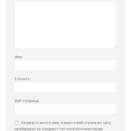
Име
Е-пошта
Веб страница
Зачувај го моето име, е-маил и веб страна во овој
пребарувач за следниот пат кога ќе коментирам.