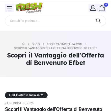
0
BLOG
EFBETCASINOITALIA.COM
SCOPRI IL VANTAGGIO DELL’OFFERTA DI BENVENUTO EFBET
Scopri il Vantaggio dell’Offerta
di Benvenuto Efbet
EFBETCASINOITALIA.COM
ДЕКЕМВРИ 30, 2025
Scopri il Vantaggio dell’Offerta di Benvenuto