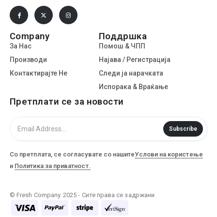
Company
Поддршка
За Нас
Помош & ЧПП
Производи
Најава / Регистрација
Контактирајте Не
Следи ја нарачката
Испорака & Враќање
Претплати се за новости
Subscribe
Со претплата, се согласувате со нашите
Услови на користење
и
Политика за приватност.
© Fresh Company. 2025 - Сите права се задржани