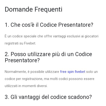
Domande Frequenti
1. Che cos’è il Codice Presentatore?
È un codice speciale che offre vantaggi esclusivi ai giocatori
registrati su Fivebet.
2. Posso utilizzare più di un Codice
Presentatore?
Normalmente, è possibile utilizzare
free spin fivebet
solo un
codice per registrazione, ma molti codici possono essere
utilizzati in momenti diversi.
3. Gli vantaggi del codice scadono?