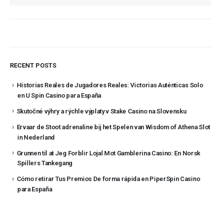
RECENT POSTS
Historias Reales de Jugadores Reales: Victorias Auténticas Solo
en U Spin Casino para España
Skutočné výhry a rýchle výplaty v Stake Casino na Slovensku
Ervaar de Stoot adrenaline bij het Spelen van Wisdom of Athena Slot
in Nederland
Grunnen til at Jeg Forblir Lojal Mot Gamblerina Casino: En Norsk
Spillers Tankegang
Cómo retirar Tus Premios De forma rápida en PiperSpin Casino
para España