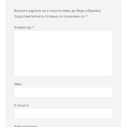
Вашата адреса за е-пошта нема да биде објавена.
Задолжителните полиња се означени со
*
Коментар
*
Име
Е-пошта
Веб страница