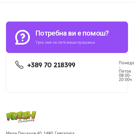
Потребна ви е помош?
Тука сме за сите ваши прашања.
Понед
+389 70 218399
-
Петок
08:00-
20:00ч
Миле Пецанов 40, 1480, Гевгелија