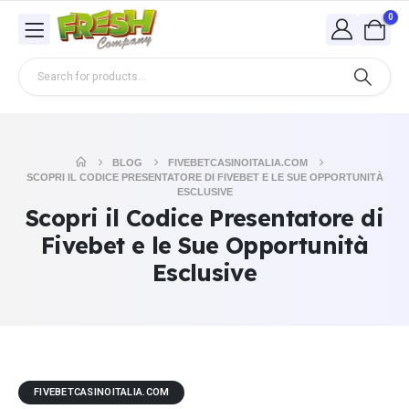
0
BLOG
FIVEBETCASINOITALIA.COM
SCOPRI IL CODICE PRESENTATORE DI FIVEBET E LE SUE OPPORTUNITÀ
ESCLUSIVE
Scopri il Codice Presentatore di
Fivebet e le Sue Opportunità
Esclusive
FIVEBETCASINOITALIA.COM