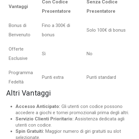
Con Codice
Senza Codice
Vantaggi
Presentatore
Presentatore
Bonus di
Fino a 300€ di
Solo 100€ di bonus
Benvenuto
bonus
Offerte
Sì
No
Esclusive
Programma
Punti extra
Punti standard
Fedeltà
Altri Vantaggi
Accesso Anticipato:
Gli utenti con codice possono
accedere a giochi e tornei promozionali prima degli altri.
Servizio Clienti Prioritario:
Assistenza dedicata agli
utenti con codice.
Spin Gratuiti:
Maggior numero di giri gratuiti su slot
selezionate.