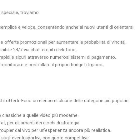
 speciale, troviamo:
semplice e veloce, consentendo anche ai nuovi utenti di orientarsi
 offerte promozionali per aumentare le probabilità di vincita.
nibile 24/7 via chat, email o telefono.
rapidi e sicuri attraverso numerosi sistemi di pagamento.
 monitorare e controllare il proprio budget di gioco.
chi offerti. Ecco un elenco di alcune delle categorie più popolari:
le classiche a quelle video più moderne.
at, per gli amanti dei giochi di strategia.
oupier dal vivo per un’esperienza ancora più realistica.
 sugli eventi sportivi, con quote competitive.