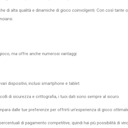
he di alta qualità e dinamiche di gioco coinvolgenti. Con così tante o
noiarsi.
gioco, ma offre anche numerosi vantaggi:
ari dispositivi, inclusi smartphone e tablet.
olli di sicurezza e crittografia, i tuoi dati sono sempre al sicuro.
para dalle tue preferenze per offrirti un’esperienza di gioco ottimale
percentuali di pagamento competitive, quindi hai più possibilità di vin