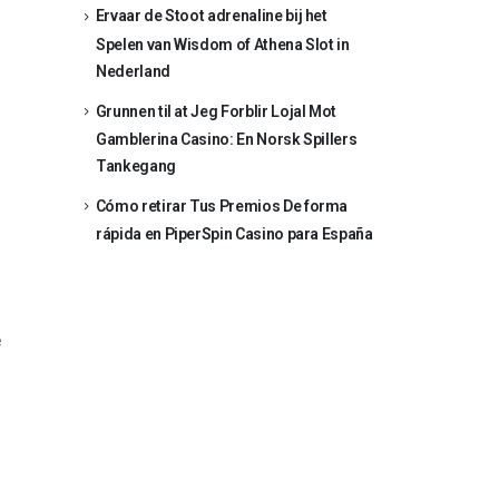
Ervaar de Stoot adrenaline bij het
Spelen van Wisdom of Athena Slot in
Nederland
Grunnen til at Jeg Forblir Lojal Mot
Gamblerina Casino: En Norsk Spillers
Tankegang
Cómo retirar Tus Premios De forma
rápida en PiperSpin Casino para España
e