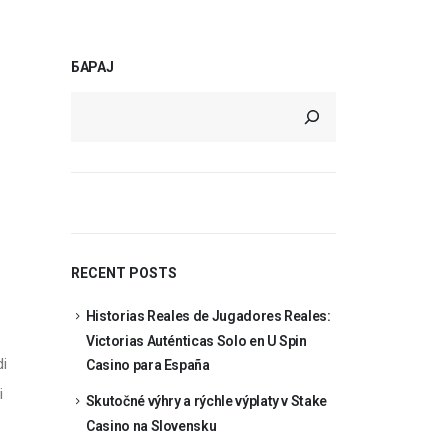
БАРАЈ
RECENT POSTS
Historias Reales de Jugadores Reales:
Victorias Auténticas Solo en U Spin
di
Casino para España
i
Skutočné výhry a rýchle výplaty v Stake
Casino na Slovensku