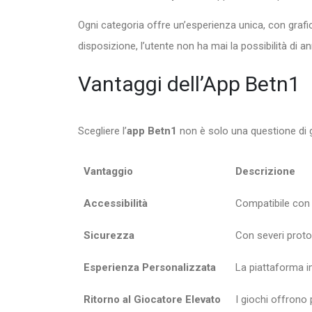
Ogni categoria offre un’esperienza unica, con grafic
disposizione, l’utente non ha mai la possibilità di an
Vantaggi dell’App Betn1
Scegliere l’
app Betn1
non è solo una questione di 
Vantaggio
Descrizione
Accessibilità
Compatibile con v
Sicurezza
Con severi protoc
Esperienza Personalizzata
La piattaforma im
Ritorno al Giocatore Elevato
I giochi offrono 