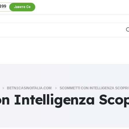
399
Јавете Се
BETN1CASINOITALIA.COM
SCOMMETTI CON INTELLIGENZA SCOPRI
 Intelligenza Scop