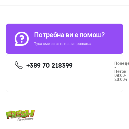
Потребна ви е помош?
Тука сме за сите ваши прашања.
Понед
+389 70 218399
-
Петок
08:00-
20:00ч