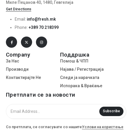
Миле Пецанов 40, 1480, Гевгелија
Get Directions
Email:
info@fresh.mk
Phone:
+389 70 218399
Company
Поддршка
За Нас
Помош & ЧПП
Производи
Најава / Регистрација
Контактирајте Не
Следи ја нарачката
Испорака & Враќање
Претплати се за новости
Subscribe
Со претплата, се согласувате со нашите
Услови на користење