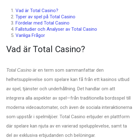
Vad är Total Casino?
Typer av spel på Total Casino
Fördelar med Total Casino
Fallstudier och Analyser av Total Casino
Vanliga Frågor
Vad är Total Casino?
Total Casino
är en term som sammanfattar den
helhetsupplevelse som spelare kan få från ett kasinos utbud
av spel, tjänster och underhållning. Det handlar om att
integrera alla aspekter av spel—från traditionella bordsspel till
moderna videoautomater, och även de sociala interaktionerna
som uppstår i spelmiljöer. Total Casino erbjuder en plattform
där spelare kan njuta av en varierad spelupplevelse, samt ta
del av exklusiva erbjudanden och belöningar.