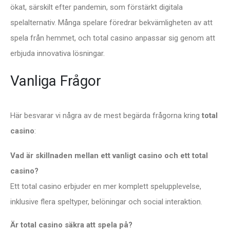
ökat, särskilt efter pandemin, som förstärkt digitala
spelalternativ. Många spelare föredrar bekvämligheten av att
spela från hemmet, och total casino anpassar sig genom att
erbjuda innovativa lösningar.
Vanliga Frågor
Här besvarar vi några av de mest begärda frågorna kring
total
casino
:
Vad är skillnaden mellan ett vanligt casino och ett total
casino?
Ett total casino erbjuder en mer komplett spelupplevelse,
inklusive flera speltyper, belöningar och social interaktion.
Är total casino säkra att spela på?