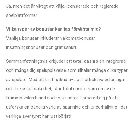
Ja, men det är viktigt att välja licensierade och reglerade
spelplattformer.
Vilka typer av bonusar kan jag förvänta mig?
Vanliga bonusar inkluderar välkomstbonusar,
insättningsbonusar och gratissnurr.
Sammanfattningsvis erbjuder ett
total casino
en integrerad
och mångsidig spelupplevelse som tilltalar många olika typer
av spelare. Med ett brett utbud av spel, attraktiva belöningar
och fokus på säkerhet, står total casino som en av de
främsta valen bland spelentusiaster. Förbered dig på att
utforska en oändlig värld av spänning och underhållning—det
verkliga äventyret har just börjat!