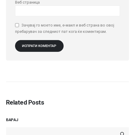
Веб страница
Зачувај го моето име, е-маил и веб страна во овој
пребарувач за следниот пат кога ќе коментирам.
Related Posts
БАРАЈ