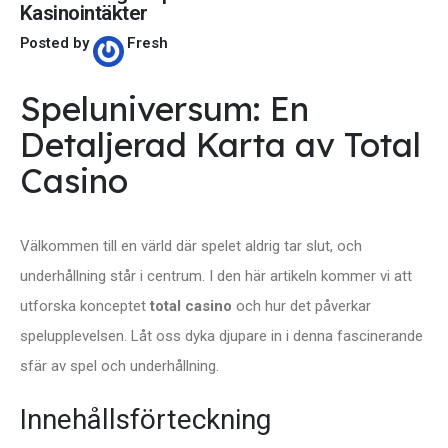
Kasinointäkter
Posted by
Fresh
Speluniversum: En
Detaljerad Karta av Total
Casino
Välkommen till en värld där spelet aldrig tar slut, och
underhållning står i centrum. I den här artikeln kommer vi att
utforska konceptet
total casino
och hur det påverkar
spelupplevelsen. Låt oss dyka djupare in i denna fascinerande
sfär av spel och underhållning.
Innehållsförteckning