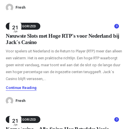
Fresh
0
UNCATEGORIZED
21
Јул
Nieuwste Slots met Hoge RTP's voor Nederland bij
Jack`s Casino
Voor spelers uit Nederland is de Return to Player (RTP) meer dan alleen
een vakterm. Het is een praktische richtlijn. Een hoge RTP waarborgt
geen winst vandaag, maar toont wel aan dat de slot op de lange duur
een hoger percentage van de ingezette centen teruggeeft. Jack`s
Casino blijft verrassen,...
Continue Reading
Fresh
0
UNCATEGORIZED
21
Јул