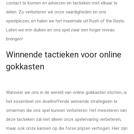
contact te komen en adviezen en tactieken met elkaar te
delen. Zo verbeteren we onze vaardigheden en ons
speelplezier, en halen we het maximale uit Rush of the Reels.
Laten we erin duiken en ons spel naar een hoger niveau
brengen!
Winnende tactieken voor online
gokkasten
Wanneer we ons in de wereld van online gokkasten storten, is
het essentieel om doeltreffende winnende strategieën te
omarmen die ons spel kunnen verbeteren. Het meesteren van
deze tactieken zal niet alleen onze spelervaring verbeteren,
maar ook onze kansen op die forse prijzen verhogen. Hier zijn