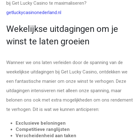
bij Get Lucky Casino te maximaliseren?
getluckycasinonederland.nl
Wekelijkse uitdagingen om je
winst te laten groeien
Wanneer we ons laten verleiden door de spanning van de
weekelijkse uitdagingen bij Get Lucky Casino, ontdekken we
een fantastische manier om onze winst te verhogen. Deze
uitdagingen intensiveren niet alleen onze spanning, maar
belonen ons ook met extra mogelijkheden om ons rendement
te verhogen. Dit is wat we kunnen anticiperen:
Exclusieve beloningen
Competitieve ranglijsten
Verscheidenheid aan taken