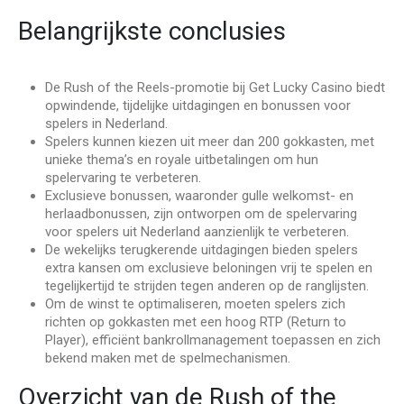
Belangrijkste conclusies
De Rush of the Reels-promotie bij Get Lucky Casino biedt
opwindende, tijdelijke uitdagingen en bonussen voor
spelers in Nederland.
Spelers kunnen kiezen uit meer dan 200 gokkasten, met
unieke thema’s en royale uitbetalingen om hun
spelervaring te verbeteren.
Exclusieve bonussen, waaronder gulle welkomst- en
herlaadbonussen, zijn ontworpen om de spelervaring
voor spelers uit Nederland aanzienlijk te verbeteren.
De wekelijks terugkerende uitdagingen bieden spelers
extra kansen om exclusieve beloningen vrij te spelen en
tegelijkertijd te strijden tegen anderen op de ranglijsten.
Om de winst te optimaliseren, moeten spelers zich
richten op gokkasten met een hoog RTP (Return to
Player), efficiënt bankrollmanagement toepassen en zich
bekend maken met de spelmechanismen.
Overzicht van de Rush of the