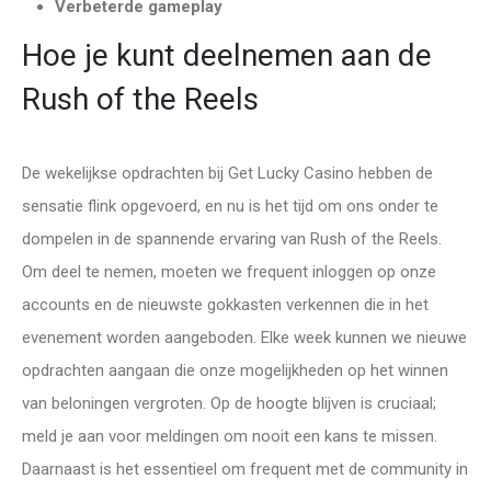
Verbeterde gameplay
Hoe je kunt deelnemen aan de
Rush of the Reels
De wekelijkse opdrachten bij Get Lucky Casino hebben de
sensatie flink opgevoerd, en nu is het tijd om ons onder te
dompelen in de spannende ervaring van Rush of the Reels.
Om deel te nemen, moeten we frequent inloggen op onze
accounts en de nieuwste gokkasten verkennen die in het
evenement worden aangeboden. Elke week kunnen we nieuwe
opdrachten aangaan die onze mogelijkheden op het winnen
van beloningen vergroten. Op de hoogte blijven is cruciaal;
meld je aan voor meldingen om nooit een kans te missen.
Daarnaast is het essentieel om frequent met de community in