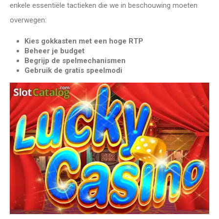
enkele essentiële tactieken die we in beschouwing moeten
overwegen:
Kies gokkasten met een hoge RTP
Beheer je budget
Begrijp de spelmechanismen
Gebruik de gratis speelmodi