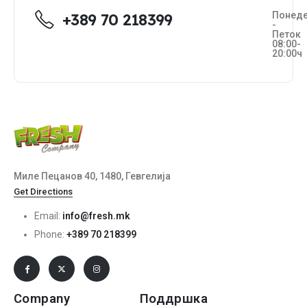
Понед
+389 70 218399
-
Петок
08:00-
20:00ч
Миле Пецанов 40, 1480, Гевгелија
Get Directions
Email:
info@fresh.mk
Phone:
+389 70 218399
Company
Поддршка