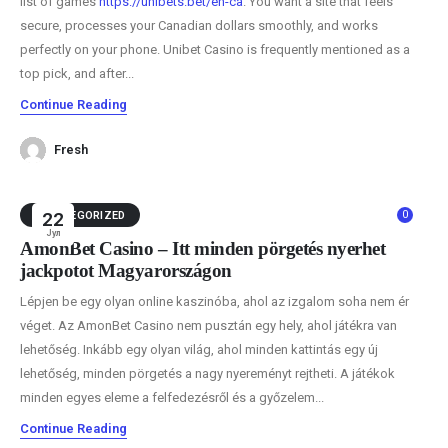
list of games
https://unibets.bet/en-ca
. You want a site that feels
secure, processes your Canadian dollars smoothly, and works
perfectly on your phone. Unibet Casino is frequently mentioned as a
top pick, and after...
Continue Reading
Fresh
0
UNCATEGORIZED
22
Јул
AmonBet Casino – Itt minden pörgetés nyerhet
jackpotot Magyarországon
Lépjen be egy olyan online kaszinóba, ahol az izgalom soha nem ér
véget. Az AmonBet Casino nem pusztán egy hely, ahol játékra van
lehetőség. Inkább egy olyan világ, ahol minden kattintás egy új
lehetőség, minden pörgetés a nagy nyereményt rejtheti. A játékok
minden egyes eleme a felfedezésről és a győzelem...
Continue Reading