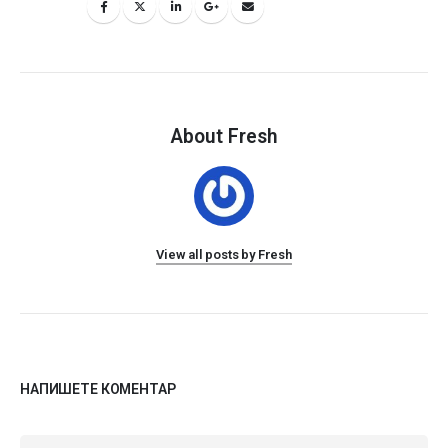
About Fresh
View all posts by Fresh
НАПИШЕТЕ КОМЕНТАР