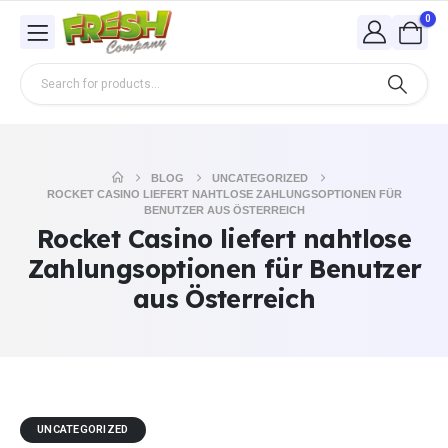
0
BLOG
UNCATEGORIZED
ROCKET CASINO LIEFERT NAHTLOSE ZAHLUNGSOPTIONEN FÜR
BENUTZER AUS ÖSTERREICH
Rocket Casino liefert nahtlose
Zahlungsoptionen für Benutzer
aus Österreich
UNCATEGORIZED