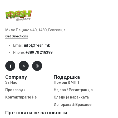
Миле Пецанов 40, 1480, Гевгелија
Get Directions
Email:
info@fresh.mk
Phone:
+389 70 218399
Company
Поддршка
За Нас
Помош & ЧПП
Производи
Најава / Регистрација
Контактирајте Не
Следи ја нарачката
Испорака & Враќање
Претплати се за новости