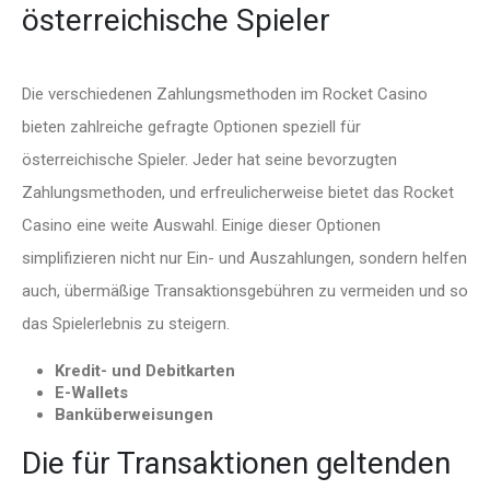
österreichische Spieler
Die verschiedenen Zahlungsmethoden im Rocket Casino
bieten zahlreiche gefragte Optionen speziell für
österreichische Spieler. Jeder hat seine bevorzugten
Zahlungsmethoden, und erfreulicherweise bietet das Rocket
Casino eine weite Auswahl. Einige dieser Optionen
simplifizieren nicht nur Ein- und Auszahlungen, sondern helfen
auch, übermäßige Transaktionsgebühren zu vermeiden und so
das Spielerlebnis zu steigern.
Kredit- und Debitkarten
E-Wallets
Banküberweisungen
Die für Transaktionen geltenden