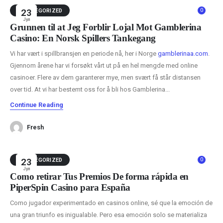
0
UNCATEGORIZED
23
Јул
Grunnen til at Jeg Forblir Lojal Mot Gamblerina
Casino: En Norsk Spillers Tankegang
Vi har vært i spillbransjen en periode nå, her i Norge
gamblerinaa.com
.
Gjennom årene har vi forsøkt vårt ut på en hel mengde med online
casinoer. Flere av dem garanterer mye, men svært få står distansen
over tid. At vi har bestemt oss for å bli hos Gamblerina...
Continue Reading
Fresh
0
UNCATEGORIZED
23
Јул
Cómo retirar Tus Premios De forma rápida en
PiperSpin Casino para España
Como jugador experimentado en casinos online, sé que la emoción de
una gran triunfo es inigualable. Pero esa emoción solo se materializa