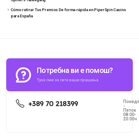
Cómo retirar Tus Premios De forma rápida en PiperSpin Casino
para España
Потребна ви е помош?
Тука сме за сите ваши прашања.
Понед
+389 70 218399
-
Петок
08:00-
20:00ч