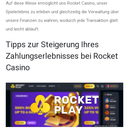
Auf diese Weise ermöglicht uns Rocket Casino, unser
Spielerlebnis zu erleben und gleichzeitig die Verwaltung über
unsere Finanzen zu wahren, wodurch jede Transaktion glatt
und leicht abläuft.
Tipps zur Steigerung Ihres
Zahlungserlebnisses bei Rocket
Casino