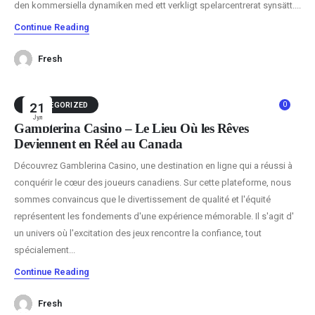
den kommersiella dynamiken med ett verkligt spelarcentrerat synsätt....
Continue Reading
Fresh
0
UNCATEGORIZED
21
Јул
Gamblerina Casino – Le Lieu Où les Rêves
Deviennent en Réel au Canada
Découvrez Gamblerina Casino, une destination en ligne qui a réussi à
conquérir le cœur des joueurs canadiens. Sur cette plateforme, nous
sommes convaincus que le divertissement de qualité et l'équité
représentent les fondements d'une expérience mémorable. Il s'agit d'
un univers où l'excitation des jeux rencontre la confiance, tout
spécialement...
Continue Reading
Fresh