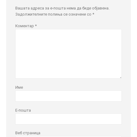
Вашата адреса за е-пошта нема да биде објавена.
Задолжителните полиња се означени со
*
Коментар
*
Име
Е-пошта
Веб страница