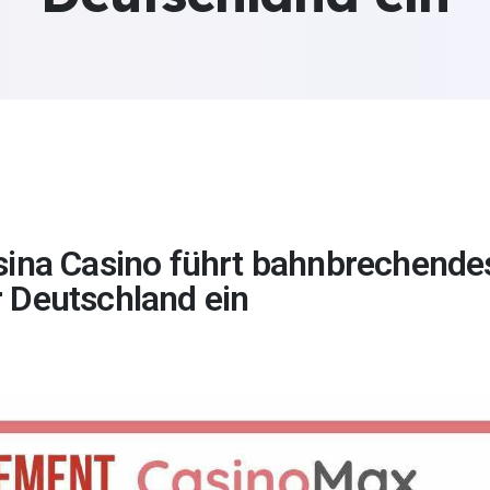
ina Casino führt bahnbrechende
Deutschland ein