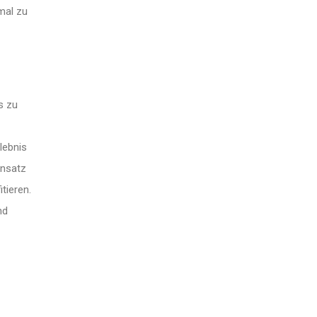
mal zu
s zu
lebnis
insatz
tieren.
nd