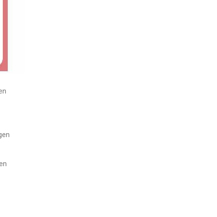
en
gen
en