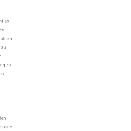
ht ab
 Es
rch ein
 zu
r
ung zu
en
den
t eine