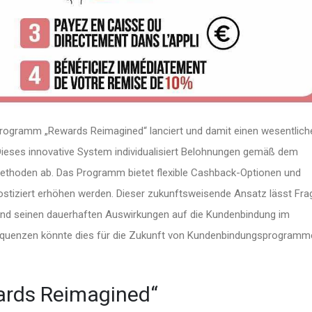
rogramm „Rewards Reimagined“ lanciert und damit einen wesentlich
Dieses innovative System individualisiert Belohnungen gemäß dem
n Methoden ab. Das Programm bietet flexible Cashback-Optionen und
nostiziert erhöhen werden. Dieser zukunftsweisende Ansatz lässt Fra
und seinen dauerhaften Auswirkungen auf die Kundenbindung im
quenzen könnte dies für die Zukunft von Kundenbindungsprogramm
ards Reimagined“