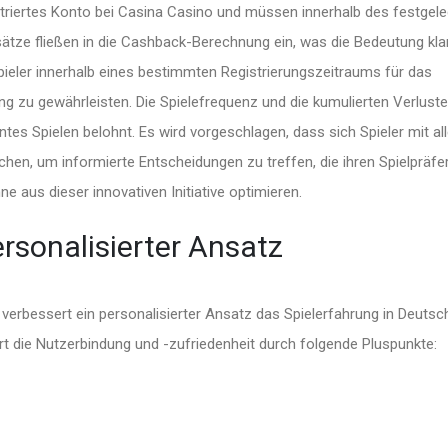
istriertes Konto bei Casina Casino und müssen innerhalb des festgel
sätze fließen in die Cashback-Berechnung ein, was die Bedeutung kla
pieler innerhalb eines bestimmten Registrierungszeitraums für das
 zu gewährleisten. Die Spielefrequenz und die kumulierten Verluste
s Spielen belohnt. Es wird vorgeschlagen, dass sich Spieler mit al
en, um informierte Entscheidungen zu treffen, die ihren Spielpräf
e aus dieser innovativen Initiative optimieren.
personalisierter Ansatz
bessert ein personalisierter Ansatz das Spielerfahrung in Deutsc
t die Nutzerbindung und -zufriedenheit durch folgende Pluspunkte: