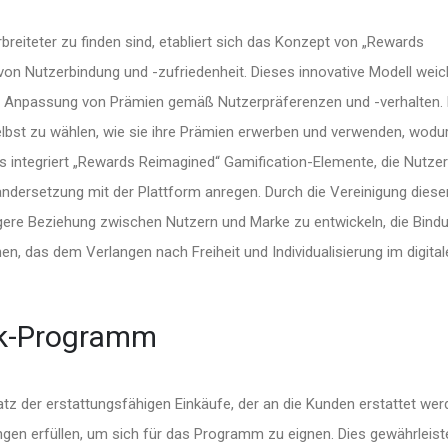
iteter zu finden sind, etabliert sich das Konzept von „Rewards
von Nutzerbindung und -zufriedenheit. Dieses innovative Modell weic
 Anpassung von Prämien gemäß Nutzerpräferenzen und -verhalten.
 selbst zu wählen, wie sie ihre Prämien erwerben und verwenden, wodu
s integriert „Rewards Reimagined“ Gamification-Elemente, die Nutzer
andersetzung mit der Plattform anregen. Durch die Vereinigung diese
gere Beziehung zwischen Nutzern und Marke zu entwickeln, die Bind
n, das dem Verlangen nach Freiheit und Individualisierung im digital
ck-Programm
der erstattungsfähigen Einkäufe, der an die Kunden erstattet wer
n erfüllen, um sich für das Programm zu eignen. Dies gewährleiste