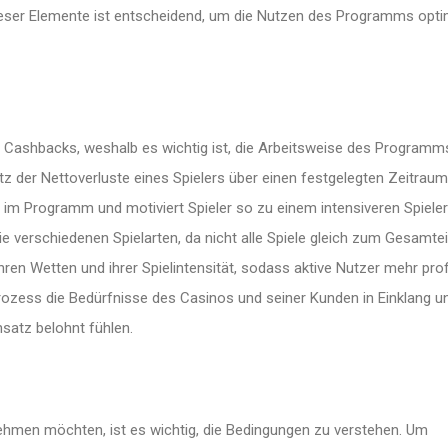
ieser Elemente ist entscheidend, um die Nutzen des Programms opti
 Cashbacks, weshalb es wichtig ist, die Arbeitsweise des Programm
z der Nettoverluste eines Spielers über einen festgelegten Zeitraum
l im Programm und motiviert Spieler so zu einem intensiveren Spieler
ie verschiedenen Spielarten, da nicht alle Spiele gleich zum Gesamte
en Wetten und ihrer Spielintensität, sodass aktive Nutzer mehr profi
rozess die Bedürfnisse des Casinos und seiner Kunden in Einklang u
insatz belohnt fühlen.
ehmen möchten, ist es wichtig, die Bedingungen zu verstehen. Um