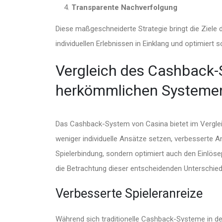
Transparente Nachverfolgung
Diese maßgeschneiderte Strategie bringt die Ziel
individuellen Erlebnissen in Einklang und optimiert 
Vergleich des Cashback-
herkömmlichen Systeme
Das Cashback-System von Casina bietet im Verglei
weniger individuelle Ansätze setzen, verbesserte Anr
Spielerbindung, sondern optimiert auch den Einlös
die Betrachtung dieser entscheidenden Unterschiede
Verbesserte Spieleranreize
Während sich traditionelle Cashback-Systeme in de