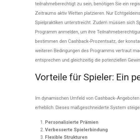
teilnahmeberechtigt zu sein, benötigen Sie ein reg
Zeitraums aktiv Wetten platzieren. Nur Echtgeldein
Spielpraktiken unterstreicht. Zudem müssen sich S
Programm anmelden, um ihre Teilnahmeberechtigung
bestimmen den Cashback-Prozentsatz, der konstante
weiteren Bedingungen des Programms vertraut mach
entsprechen und gleichzeitig die potenziellen Gewinn
Vorteile für Spieler: Ein 
Im dynamischen Umfeld von Cashback-Angeboten ver
erheblich. Dieses maßgeschneiderte System steiger
Personalisierte Prämien
Verbesserte Spielerbindung
Flexible Strukturen