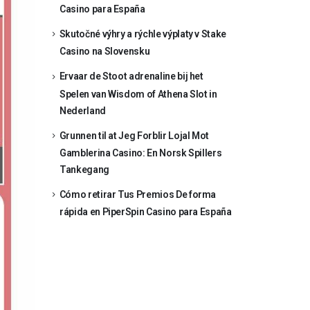
Casino para España
Skutočné výhry a rýchle výplaty v Stake
Casino na Slovensku
Ervaar de Stoot adrenaline bij het
Spelen van Wisdom of Athena Slot in
Nederland
Grunnen til at Jeg Forblir Lojal Mot
Gamblerina Casino: En Norsk Spillers
Tankegang
Cómo retirar Tus Premios De forma
rápida en PiperSpin Casino para España