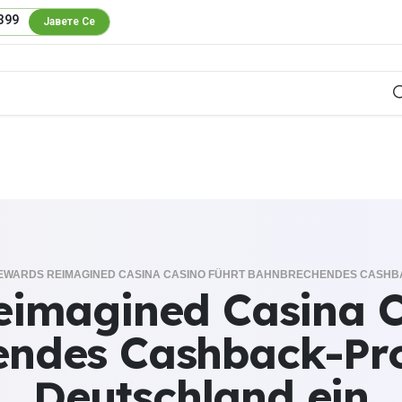
399
Јавете Се
EWARDS REIMAGINED CASINA CASINO FÜHRT BAHNBRECHENDES CASHB
imagined Casina C
endes Cashback-Pr
Deutschland ein