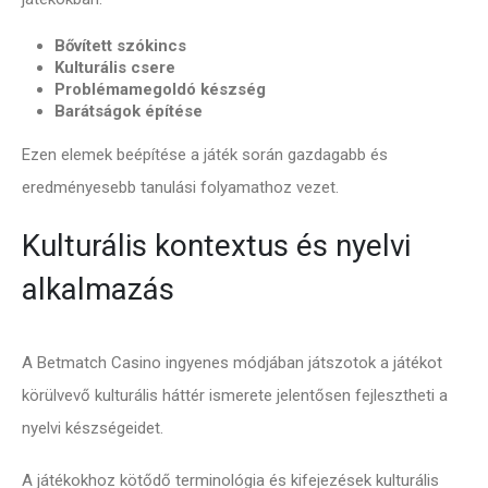
Bővített szókincs
Kulturális csere
Problémamegoldó készség
Barátságok építése
Ezen elemek beépítése a játék során gazdagabb és
eredményesebb tanulási folyamathoz vezet.
Kulturális kontextus és nyelvi
alkalmazás
A Betmatch Casino ingyenes módjában játszotok a játékot
körülvevő kulturális háttér ismerete jelentősen fejlesztheti a
nyelvi készségeidet.
A játékokhoz kötődő terminológia és kifejezések kulturális