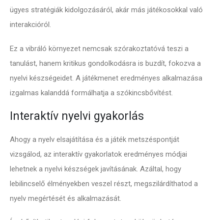
ügyes stratégiák kidolgozásáról, akár más játékosokkal való
interakcióról.
Ez a vibráló környezet nemcsak szórakoztatóvá teszi a
tanulást, hanem kritikus gondolkodásra is buzdít, fokozva a
nyelvi készségeidet. A játékmenet eredményes alkalmazása
izgalmas kalanddá formálhatja a szókincsbővítést.
Interaktív nyelvi gyakorlás
Ahogy a nyelv elsajátítása és a játék metszéspontját
vizsgálod, az interaktív gyakorlatok eredményes módjai
lehetnek a nyelvi készségek javításának. Azáltal, hogy
lebilincselő élményekben veszel részt, megszilárdíthatod a
nyelv megértését és alkalmazását.