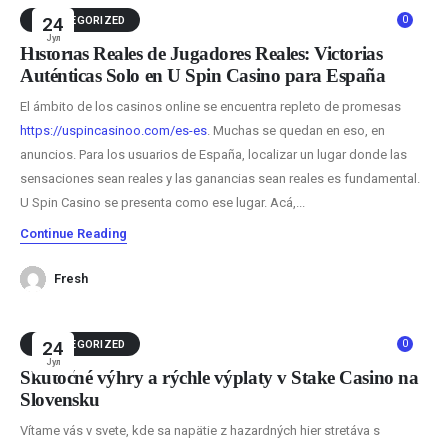
0
UNCATEGORIZED
24
Јул
Historias Reales de Jugadores Reales: Victorias
Auténticas Solo en U Spin Casino para España
El ámbito de los casinos online se encuentra repleto de promesas
https://uspincasinoo.com/es-es
. Muchas se quedan en eso, en
anuncios. Para los usuarios de España, localizar un lugar donde las
sensaciones sean reales y las ganancias sean reales es fundamental.
U Spin Casino se presenta como ese lugar. Acá,...
Continue Reading
Fresh
0
UNCATEGORIZED
24
Јул
Skutočné výhry a rýchle výplaty v Stake Casino na
Slovensku
Vítame vás v svete, kde sa napätie z hazardných hier stretáva s