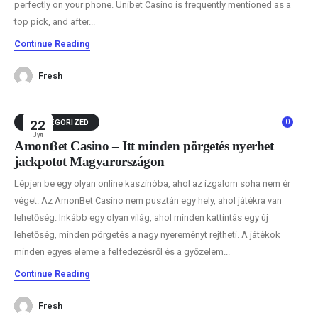
perfectly on your phone. Unibet Casino is frequently mentioned as a
top pick, and after...
Continue Reading
Fresh
0
UNCATEGORIZED
22
Јул
AmonBet Casino – Itt minden pörgetés nyerhet
jackpotot Magyarországon
Lépjen be egy olyan online kaszinóba, ahol az izgalom soha nem ér
véget. Az AmonBet Casino nem pusztán egy hely, ahol játékra van
lehetőség. Inkább egy olyan világ, ahol minden kattintás egy új
lehetőség, minden pörgetés a nagy nyereményt rejtheti. A játékok
minden egyes eleme a felfedezésről és a győzelem...
Continue Reading
Fresh