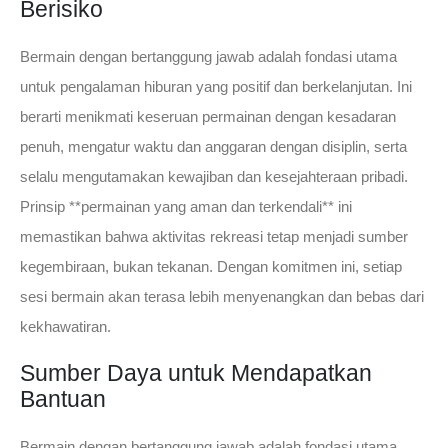
Berisiko
Bermain dengan bertanggung jawab adalah fondasi utama
untuk pengalaman hiburan yang positif dan berkelanjutan. Ini
berarti menikmati keseruan permainan dengan kesadaran
penuh, mengatur waktu dan anggaran dengan disiplin, serta
selalu mengutamakan kewajiban dan kesejahteraan pribadi.
Prinsip **permainan yang aman dan terkendali** ini
memastikan bahwa aktivitas rekreasi tetap menjadi sumber
kegembiraan, bukan tekanan. Dengan komitmen ini, setiap
sesi bermain akan terasa lebih menyenangkan dan bebas dari
kekhawatiran.
Sumber Daya untuk Mendapatkan
Bantuan
Bermain dengan bertanggung jawab adalah fondasi utama