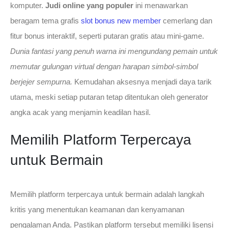
komputer.
Judi online yang populer
ini menawarkan
beragam tema grafis
slot bonus new member
cemerlang dan
fitur bonus interaktif, seperti putaran gratis atau mini-game.
Dunia fantasi yang penuh warna ini mengundang pemain untuk
memutar gulungan virtual dengan harapan simbol-simbol
berjejer sempurna.
Kemudahan aksesnya menjadi daya tarik
utama, meski setiap putaran tetap ditentukan oleh generator
angka acak yang menjamin keadilan hasil.
Memilih Platform Terpercaya
untuk Bermain
Memilih platform terpercaya untuk bermain adalah langkah
kritis yang menentukan keamanan dan kenyamanan
pengalaman Anda. Pastikan platform tersebut memiliki lisensi