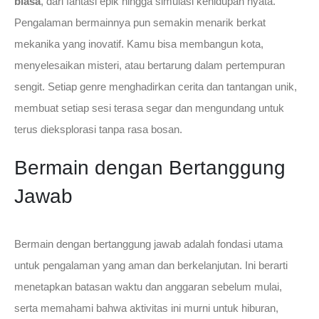
biasa
, dari fantasi epik hingga simulasi kehidupan nyata.
Pengalaman bermainnya pun semakin menarik berkat
mekanika yang inovatif. Kamu bisa membangun kota,
menyelesaikan misteri, atau bertarung dalam pertempuran
sengit. Setiap genre menghadirkan cerita dan tantangan unik,
membuat setiap sesi terasa segar dan mengundang untuk
terus dieksplorasi tanpa rasa bosan.
Bermain dengan Bertanggung
Jawab
Bermain dengan bertanggung jawab adalah fondasi utama
untuk pengalaman yang aman dan berkelanjutan. Ini berarti
menetapkan batasan waktu dan anggaran sebelum mulai,
serta memahami bahwa aktivitas ini murni untuk hiburan,