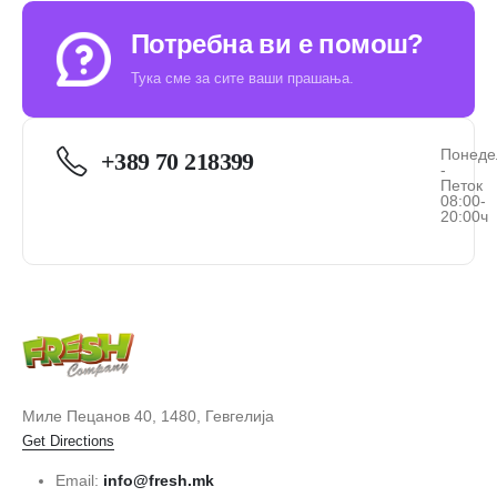
Потребна ви е помош?
Тука сме за сите ваши прашања.
Понеде
+389 70 218399
-
Петок
08:00-
20:00ч
Миле Пецанов 40, 1480, Гевгелија
Get Directions
Email:
info@fresh.mk