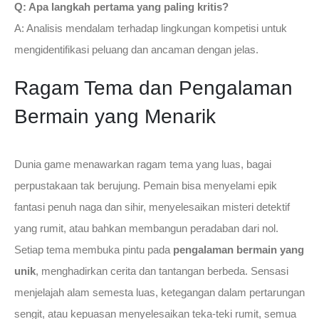
Q: Apa langkah pertama yang paling kritis?
A: Analisis mendalam terhadap lingkungan kompetisi untuk
mengidentifikasi peluang dan ancaman dengan jelas.
Ragam Tema dan Pengalaman
Bermain yang Menarik
Dunia game menawarkan ragam tema yang luas, bagai
perpustakaan tak berujung. Pemain bisa menyelami epik
fantasi penuh naga dan sihir, menyelesaikan misteri detektif
yang rumit, atau bahkan membangun peradaban dari nol.
Setiap tema membuka pintu pada
pengalaman bermain yang
unik
, menghadirkan cerita dan tantangan berbeda. Sensasi
menjelajah alam semesta luas, ketegangan dalam pertarungan
sengit, atau kepuasan menyelesaikan teka-teki rumit, semua