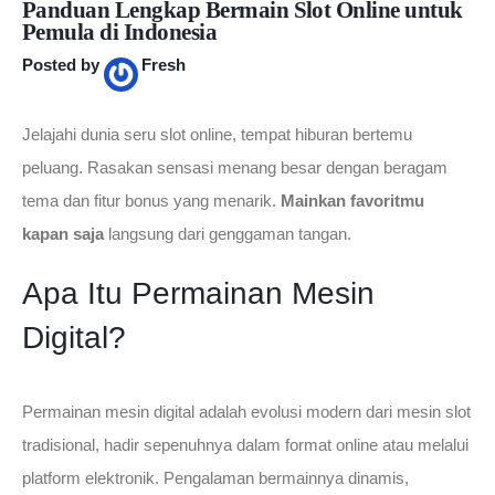
Panduan Lengkap Bermain Slot Online untuk
Pemula di Indonesia
Posted by
Fresh
Jelajahi dunia seru slot online, tempat hiburan bertemu
peluang. Rasakan sensasi menang besar dengan beragam
tema dan fitur bonus yang menarik.
Mainkan favoritmu
kapan saja
langsung dari genggaman tangan.
Apa Itu Permainan Mesin
Digital?
Permainan mesin digital adalah evolusi modern dari mesin slot
tradisional, hadir sepenuhnya dalam format online atau melalui
platform elektronik. Pengalaman bermainnya dinamis,