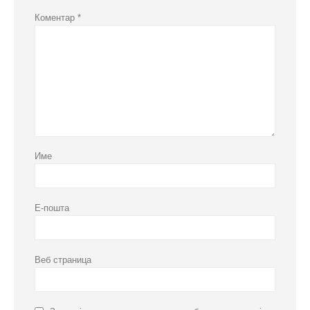
Коментар
*
Име
Е-пошта
Веб страница