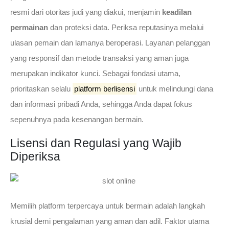
resmi dari otoritas judi yang diakui, menjamin
keadilan
permainan
dan proteksi data. Periksa reputasinya melalui
ulasan pemain dan lamanya beroperasi. Layanan pelanggan
yang responsif dan metode transaksi yang aman juga
merupakan indikator kunci. Sebagai fondasi utama,
prioritaskan selalu
platform berlisensi
untuk melindungi dana
dan informasi pribadi Anda, sehingga Anda dapat fokus
sepenuhnya pada kesenangan bermain.
Lisensi dan Regulasi yang Wajib
Diperiksa
Memilih platform terpercaya untuk bermain adalah langkah
krusial demi pengalaman yang aman dan adil. Faktor utama