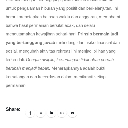
untuk pengalaman hiburan yang positif dan berkelanjutan. Ini
berarti menetapkan batasan waktu dan anggaran, memahami
bahwa hasil permainan bersifat acak, dan selalu
mengutamakan kewajiban sehari-hari.
Prinsip bermain judi
yang bertanggung jawab
melindungi dari risiko finansial dan
sosial, mengubah aktivitas rekreasi ini menjadi pilihan yang
terkendali.
Dengan disiplin, kesenangan tidak akan pernah
berubah menjadi beban.
Menerapkannya adalah bukti
kematangan dan kecerdasan dalam menikmati setiap
permainan.
Share: