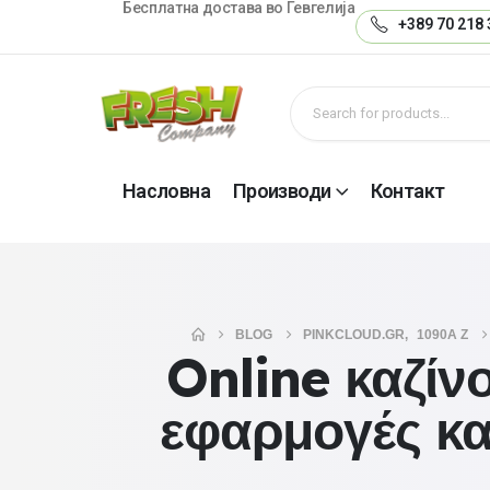
Бесплатна достава во Гевгелија
+389 70 218 
Насловна
Производи
Контакт
BLOG
PINKCLOUD.GR
,
1090A Z
Online καζίν
εφαρμογές κα