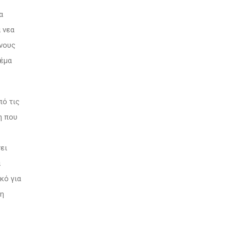
α
 νεα
όνους
θέμα
πό τις
η που
ει
α
κό για
τη