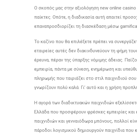
Ο σκοπός μας στην αξιολόγηση new online casino 
παίκτες. Οπότε, η διαδικασία αυτή απαιτεί προσοχ
επαναπροσδιορίζει τη διασκέδαση μέσω gamificat
Το καζίνο που θα επιλέξετε πρέπει να συνεργάζετ
εταιρείες αυτές δεν διακινδυνεύουν τη φήμη του
έρευνα, πέραν της ύπαρξης νόμιμης άδειας. Παίζο
εμπειρία, πάντα με σύνεση, ενημέρωση και υπεύθ
πληρωμής που ταιριάζει στο στιλ παιχνιδιού σου ε
γνωρίζουν πολύ καλά. Γι’ αυτό και η χρήση προπ
Η αγορά των διαδικτυακών παιχνιδιών εξελίσσετα
Ελλάδα που προσφέρουν φρέσκες εμπειρίες και 
παιχνιδιών και γενναιόδωρα μπόνους, πολλοί είν
πάροδοι λογισμικού δημιουργούν παιχνίδια που ε