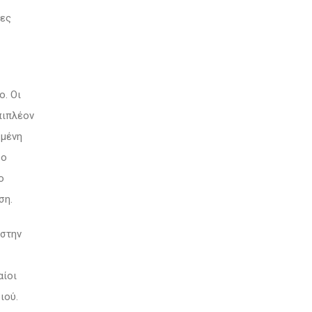
νες
ο. Οι
πιπλέον
σμένη
δο
ο
ση.
 στην
αίοι
ιού.