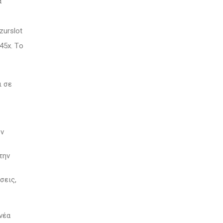
ά
zurslоt
45x. Τо
ι σε
υν
την
σεις,
νέα