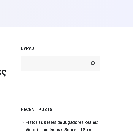
БАРАЈ
ές
RECENT POSTS
Historias Reales de Jugadores Reales:
Victorias Auténticas Solo en U Spin