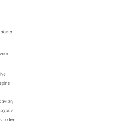
 άδεια
νικά
ive
spins
φάνιση
αρχούν
 το live