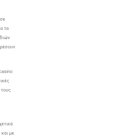
 σε
α τα
ιδιών
αρέσουν
casino
τικές
 τους
χετικά
 και με