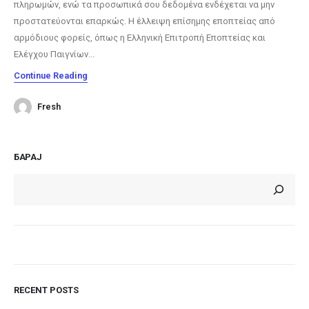
πληρωμών, ενώ τα προσωπικά σου δεδομένα ενδέχεται να μην
προστατεύονται επαρκώς. Η έλλειψη επίσημης εποπτείας από
αρμόδιους φορείς, όπως η Ελληνική Επιτροπή Εποπτείας και
Ελέγχου Παιγνίων...
Continue Reading
Fresh
БАРАЈ
RECENT POSTS