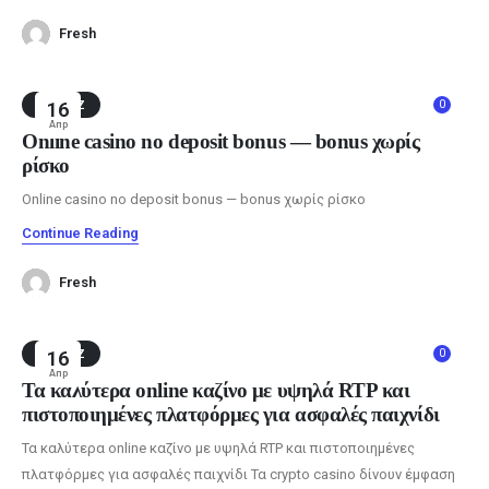
Fresh
0
1090A Z
16
Апр
Online casino no deposit bonus — bonus χωρίς
ρίσκο
Online casino no deposit bonus — bonus χωρίς ρίσκο
Continue Reading
Fresh
0
1090A Z
16
Апр
Τα καλύτερα online καζίνο με υψηλά RTP και
πιστοποιημένες πλατφόρμες για ασφαλές παιχνίδι
Τα καλύτερα online καζίνο με υψηλά RTP και πιστοποιημένες
πλατφόρμες για ασφαλές παιχνίδι Τα crypto casino δίνουν έμφαση