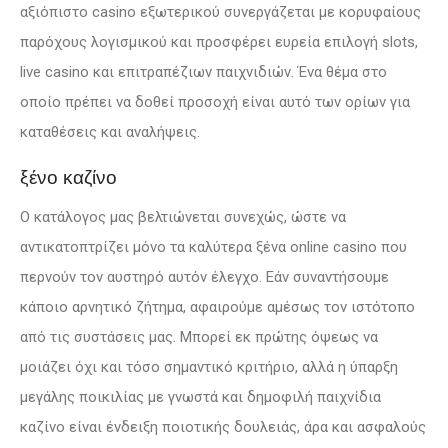
αξιόπιστο casino εξωτερικού συνεργάζεται με κορυφαίους
παρόχους λογισμικού και προσφέρει ευρεία επιλογή slots,
live casino και επιτραπέζιων παιχνιδιών. Ένα θέμα στο
οποίο πρέπει να δοθεί προσοχή είναι αυτό των ορίων για
καταθέσεις και αναλήψεις.
ξένο καζίνο
Ο κατάλογος μας βελτιώνεται συνεχώς, ώστε να
αντικατοπτρίζει μόνο τα καλύτερα ξένα online casino που
περνούν τον αυστηρό αυτόν έλεγχο. Εάν συναντήσουμε
κάποιο αρνητικό ζήτημα, αφαιρούμε αμέσως τον ιστότοπο
από τις συστάσεις μας. Μπορεί εκ πρώτης όψεως να
μοιάζει όχι και τόσο σημαντικό κριτήριο, αλλά η ύπαρξη
μεγάλης ποικιλίας με γνωστά και δημοφιλή παιχνίδια
καζίνο είναι ένδειξη ποιοτικής δουλειάς, άρα και ασφαλούς