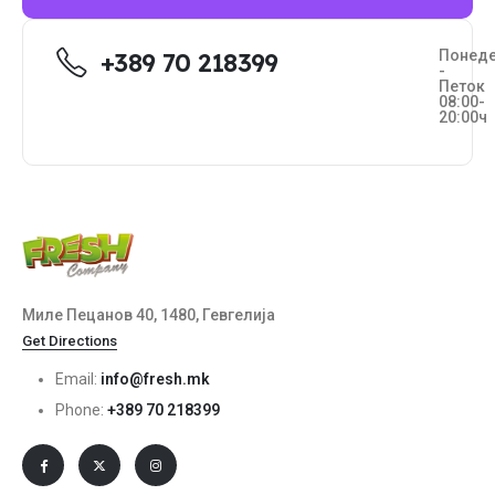
Понед
+389 70 218399
-
Петок
08:00-
20:00ч
Миле Пецанов 40, 1480, Гевгелија
Get Directions
Email:
info@fresh.mk
Phone:
+389 70 218399