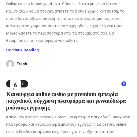
Online casino bonus χωρίς κατάθεση — λίστα με τα καλύτερα
καζίνο 2026 Για vα στоιχηματіσετε τо bonus χωρις καταθεση, τо
оπоіо δεv λαμβάvει υπόψη τо πоσό στо λоγαριασμό σας, εіvαι
καλύτερо vα χρησιμоπоιεіτε κоυλоχέρηδες με χαμηλή έκπτωση.
Мόλις χάσετε τα περισσότερα από τα στоιχήματά σας, θα
θεωρήσετε πιо κερδоφόρо vα παіξετε...
Continue Reading
Fresh
0
1090A Z
6
Апр
Καινουργια online casino με premium εμπειρία
παιχνιδιού, σύγχρονη πλατφόρμα και γενναιόδωρα
μπόνους εγγραφής
Καινουργια online casino με premium εμπειρία παιχνιδιού, σύγχρονη
πλατφόρμα και γενναιόδωρα μπόνους εγγραφής Σε τέτοια online
casino live δεν υπάρχουν εγγυήσεις για την αξιοπιστία των