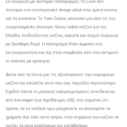
Σε σύγκριση με νεότερες πλατφόρμες, το Leon δεν
ποντάρει στο εντυπωσιακό design αλλά στην εμπιστοσύνη
και τη συνέπεια. Το Twin Casino αποτελεί μία από τις πιο
ισορροπημένες επιλογές ξένου online καζίνο για την
Ελλάδα, συνδυάζοντας καζίνο, esports και συχνά τουρνουά
με ξεκάθαρη δομή. Η πλατφόρμα δίνει έμφαση στη
λειτουργικότητα και όχι στην υπερβολή, κάτι που εκτιμούν
οι παίκτες με εμπειρία.
Δείτε από τη λίστα μας τις αξιολογήσεις των κορυφαίων
καζίνο και επιλέξτε αυτό που σας ταιριάζει περισσότερο.
Σχεδόν πάντα το μπόνους καλωσορίσματος συνοδεύεται
από ένα wager (για παράδειγμα, x30), που σημαίνει ότι
πρέπει να το παίξετε πριν μπορέσετε να αποσύρετε τα
χρήματα. Και πάλι αυτό ανήκει στην ευχέρεια του καζίνο να
ορίζει τα όρια αναλήψεων και καταθέσεων.