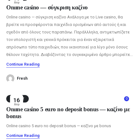
Апр
Online casino — σύγκριση καζίνο
Online casino — σύγκριση καζίνο Ανάλογα με το Live casino, θα
βρείτε να προσφέρονται παιχνίδια ορισμένων από αυτούς ή και
σχεδόν από όλους τους παραπάνω. Παράλλληλα, αντιμετωπίζετε
τον υπολογιστή και γενικά πρόκειται για έναν εξαιρετικά
απρόσωπο τύπο παιχνιδιών, που ικανοποιεί για λίγο μόνο όσους
θέλουν ταχύτητα. Διαβάζοντας το συγκεκριμένο άρθρο μπορείτε...
Continue Reading
Fresh
0
1090A Z
16
Апр
Online casino 5 euro no deposit bonus — καζίνο με
bonus
Online casino 5 euro no deposit bonus — καζίνο με bonus
Continue Reading