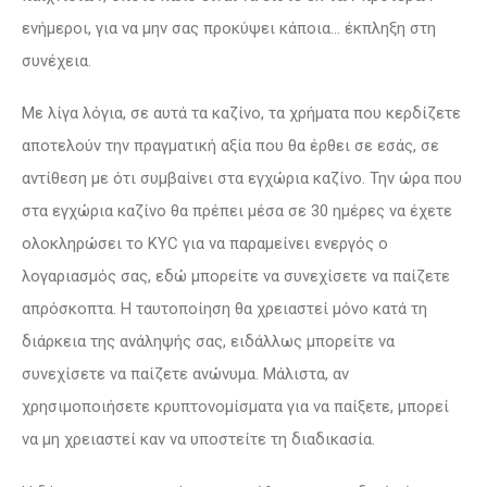
ενήμεροι, για να μην σας προκύψει κάποια… έκπληξη στη
συνέχεια.
Με λίγα λόγια, σε αυτά τα καζίνο, τα χρήματα που κερδίζετε
αποτελούν την πραγματική αξία που θα έρθει σε εσάς, σε
αντίθεση με ότι συμβαίνει στα εγχώρια καζίνο. Την ώρα που
στα εγχώρια καζίνο θα πρέπει μέσα σε 30 ημέρες να έχετε
ολοκληρώσει το KYC για να παραμείνει ενεργός ο
λογαριασμός σας, εδώ μπορείτε να συνεχίσετε να παίζετε
απρόσκοπτα. Η ταυτοποίηση θα χρειαστεί μόνο κατά τη
διάρκεια της ανάληψής σας, ειδάλλως μπορείτε να
συνεχίσετε να παίζετε ανώνυμα. Μάλιστα, αν
χρησιμοποιήσετε κρυπτονομίσματα για να παίξετε, μπορεί
να μη χρειαστεί καν να υποστείτε τη διαδικασία.