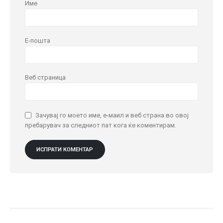
Име
Е-пошта
Веб страница
Зачувај го моето име, е-маил и веб страна во овој
пребарувач за следниот пат кога ќе коментирам.