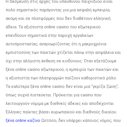
Η δέσμευση στις αρχές του υπεύθυνου παιχνιδιού είναι
πολύ σημαντικός παράγοντας για μια ασφαλή εμπειρία,
ακόμη και σε πλατφόρμες που δεν διαθέτουν ελληνική
άδεια. Τα αξιόπιστα online casino του εξωτερικού
επενδύουν σημαντικά στην παροχή εργαλείων
αυτοπροστασίας, αναγνωρίζοντας ότι η μακροχρόνια
εμπιστοσύνη των παικτών χτίζεται πάνω στην ασφάλεια και
όχι στην αλόγιστη έκθεση σε κινδύνους. Όταν εξετάζουμε
ξένα online casino εξωτερικού, η εμπειρία των παικτών και
η αξιοπιστία των πλατφορμών παίζουν καθοριστικό ρόλο.
Τα καλύτερα ξένα online casino δεν είναι μια “γκρίζα ζώνη“,
όπως συχνά πιστεύεται. Πρόκειται για casino που
λειτουργούν νόμιμα με διεθνείς άδειες και αποδέχονται
Έλληνες παίκτες βάσει ευρωπαϊκού και διεθνούς δικαίου.
ξένα online καζίνο
Ωστόσο, δεν υπάρχει κάποιος νόμος, που