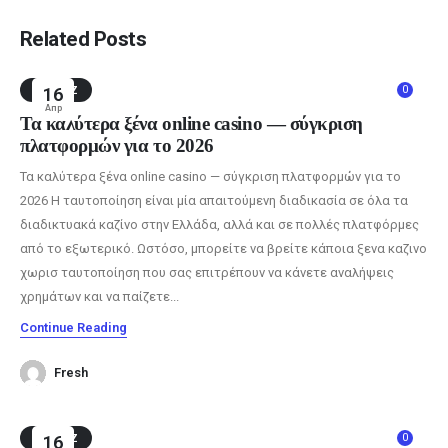
Related Posts
0
1090A Z
16
Апр
Τα καλύτερα ξένα online casino — σύγκριση
πλατφορμών για το 2026
Τα καλύτερα ξένα online casino — σύγκριση πλατφορμών για το
2026 Η ταυτοποίηση είναι μία απαιτούμενη διαδικασία σε όλα τα
διαδικτυακά καζίνο στην Ελλάδα, αλλά και σε πολλές πλατφόρμες
από το εξωτερικό. Ωστόσο, μπορείτε να βρείτε κάποια ξενα καζινο
χωρισ ταυτοποίηση που σας επιτρέπουν να κάνετε αναλήψεις
χρημάτων και να παίζετε...
Continue Reading
Fresh
0
1090A Z
16