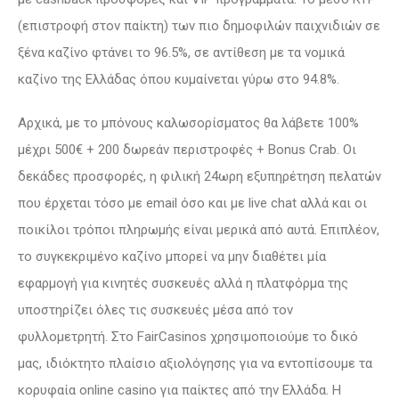
(επιστροφή στον παίκτη) των πιο δημοφιλών παιχνιδιών σε
ξένα καζίνο φτάνει το 96.5%, σε αντίθεση με τα νομικά
καζίνο της Ελλάδας όπου κυμαίνεται γύρω στο 94.8%.
Αρχικά, με το μπόνους καλωσορίσματος θα λάβετε 100%
μέχρι 500€ + 200 δωρεάν περιστροφές + Bonus Crab. Οι
δεκάδες προσφορές, η φιλική 24ωρη εξυπηρέτηση πελατών
που έρχεται τόσο με email όσο και με live chat αλλά και οι
ποικίλοι τρόποι πληρωμής είναι μερικά από αυτά. Επιπλέον,
το συγκεκριμένο καζίνο μπορεί να μην διαθέτει μία
εφαρμογή για κινητές συσκευές αλλά η πλατφόρμα της
υποστηρίζει όλες τις συσκευές μέσα από τον
φυλλομετρητή. Στο FairCasinos χρησιμοποιούμε το δικό
μας, ιδιόκτητο πλαίσιο αξιολόγησης για να εντοπίσουμε τα
κορυφαία online casino για παίκτες από την Ελλάδα. Η