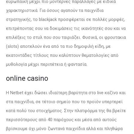
ευρωπαϊκή μέχρι πιο μοντέρνες παραλλαγές με ειδικά
χαρακτηριστικά. Για όσους αγαπούν τα παιχνίδια
στρατηγικής, το blackjack προσφέρεται σε πολλές μορφές,
επιτρέποντας σου να δοκιμάσεις τις ικανότητές σου και να
επιλέξεις το στυλ που σου ταιριάζει. Φυσικά, οι φρουτακια
(slots) αποτελούν ένα από τα πιο δημοφιλή είδη, με
εκατοντάδες τίτλους που καλύπτουν θεματολογίες από
μυθολογία μέχρι περιπέτεια ή φαντασία.
online casino
H Netbet έχει δώσει ιδιαίτερη βαρύτητα στο live καζίνο και
στα παιχνίδια, σε τέτοιο σημείο που το προϊόν υπερτερεί
κατά πολύ του στοιχήματος. Στην πλατφόρμα της θα βρείτε
περισσότερους από 40 παρόχους και μέσα από αυτούς
βρίσκουμε όχι μόνο ζωντανά παιχνίδια αλλά και πληθώρα