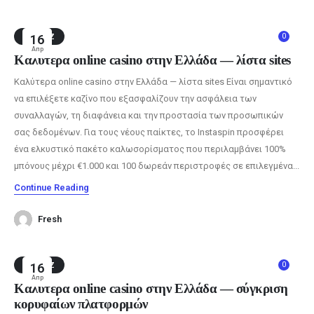
0
1090A Z
16
Апр
Καλύτερα online casino στην Ελλάδα — λίστα sites
Καλύτερα online casino στην Ελλάδα — λίστα sites Είναι σημαντικό
να επιλέξετε καζίνο που εξασφαλίζουν την ασφάλεια των
συναλλαγών, τη διαφάνεια και την προστασία των προσωπικών
σας δεδομένων. Για τους νέους παίκτες, το Instaspin προσφέρει
ένα ελκυστικό πακέτο καλωσορίσματος που περιλαμβάνει 100%
μπόνους μέχρι €1.000 και 100 δωρεάν περιστροφές σε επιλεγμένα...
Continue Reading
Fresh
0
1090A Z
16
Апр
Καλύτερα online casino στην Ελλάδα — σύγκριση
κορυφαίων πλατφορμών