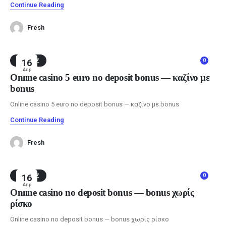
Continue Reading
Fresh
0
1090A Z
16
Апр
Online casino 5 euro no deposit bonus — καζίνο με
bonus
Online casino 5 euro no deposit bonus — καζίνο με bonus
Continue Reading
Fresh
0
1090A Z
16
Апр
Online casino no deposit bonus — bonus χωρίς
ρίσκο
Online casino no deposit bonus — bonus χωρίς ρίσκο