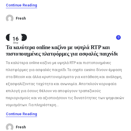
Continue Reading
Fresh
0
1090A Z
16
Апр
Τα καλύτερα online καζίνο με υψηλά RTP και
πιστοποιημένες πλατφόρμες για ασφαλές παιχνίδι
Τα καλύτερα online καζίνο με υψηλά RTP και πιστοποιημένες
πλατφόρμες για ασφαλές παιχνίδι Τα crypto casino δίνουν έμφαση
στα Bitcoin και άλλα κρυπτονομίσματα για κατάθεση και ανάληψη,
εξασφαλίζοντας ταχύτητα και ανωνυμία. Αποτελούν κορυφαία
επιλογή για όσους θέλουν να αποφύγουν τραπεζικούς
περιορισμούς και να αξιοποιήσουν τις δυνατότητες των ψηφιακών
νομισμάτων. Για πληρέστερη...
Continue Reading
Fresh