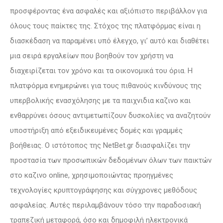
προσφέροντας ένα ασφαλές και αξιόπιστο περιβάλλον για
όλους τους παίκτες της. Στόχος της πλατφόρμας είναι η
διασκέδαση να παραμένει υπό έλεγχο, γι’ αυτό και διαθέτει
μια σειρά εργαλείων που βοηθούν τον χρήστη να
διαχειρίζεται τον χρόνο και τα οικονομικά του όρια. Η
πλατφόρμα ενημερώνει για τους πιθανούς κινδύνους της
υπερβολικής ενασχόλησης με τα παιχνιδια καζινο και
ενθαρρύνει όσους αντιμετωπίζουν δυσκολίες να αναζητούν
υποστήριξη από εξειδικευμένες δομές και γραμμές
βοήθειας. Ο ιστότοπος της NetBet.gr διασφαλίζει την
προστασία των προσωπικών δεδομένων όλων των παικτών
στο καζινο online, χρησιμοποιώντας προηγμένες
τεχνολογίες κρυπτογράφησης και σύγχρονες μεθόδους
ασφαλείας. Αυτές περιλαμβάνουν τόσο την παραδοσιακή
τραπεζική μεταφορά, όσο και δημοφιλή ηλεκτρονικά