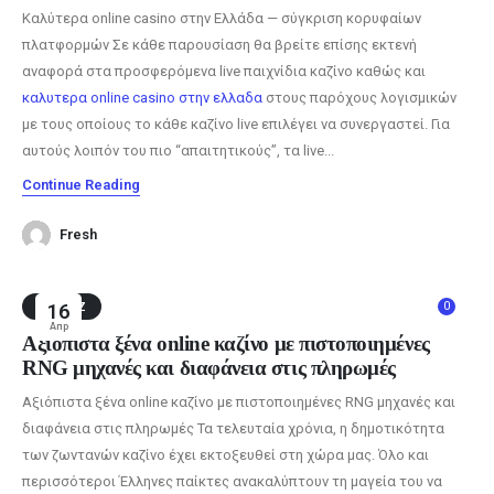
Καλύτερα online casino στην Ελλάδα — σύγκριση κορυφαίων
πλατφορμών Σε κάθε παρουσίαση θα βρείτε επίσης εκτενή
αναφορά στα προσφερόμενα live παιχνίδια καζίνο καθώς και
καλυτερα online casino στην ελλαδα
στους παρόχους λογισμικών
με τους οποίους το κάθε καζίνο live επιλέγει να συνεργαστεί. Για
αυτούς λοιπόν του πιο “απαιτητικούς”, τα live...
Continue Reading
Fresh
0
1090A Z
16
Апр
Αξιόπιστα ξένα online καζίνο με πιστοποιημένες
RNG μηχανές και διαφάνεια στις πληρωμές
Αξιόπιστα ξένα online καζίνο με πιστοποιημένες RNG μηχανές και
διαφάνεια στις πληρωμές Τα τελευταία χρόνια, η δημοτικότητα
των ζωντανών καζίνο έχει εκτοξευθεί στη χώρα μας. Όλο και
περισσότεροι Έλληνες παίκτες ανακαλύπτουν τη μαγεία του να