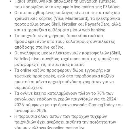
Παίξε υπεύθυνα και απόλαυσε τη μοναδική εμπειρία
που προσφέρουν τα κορυφαία live casino της Ελλάδας.
Οι πιο συνηθισμένες επιλογές είναι οι πιστωτικές και
χρεωστικές κάρτες (Visa, Mastercard), τα ηλεκτρονικά
πορτοφόλια όπως Skrill, Neteller και PaysafeCard, αλλά
και τα τραπεζικά εμβάσματα μέσω web banking.
Το παιχνίδι είναι γρήγορο, διασκεδαστικό και
προσφέρει έναν από τους καλύτερους συντελεστές
απόδοσης στα live καζίνο.
Οι αναλήψεις μέσω ηλεκτρονικών πορτοφολιών (Skrill,
Neteller) είναι συνήθως ταχύτερες από τις τραπεζικές
μεταφορές ή τις πιστωτικές κάρτες.
Τα online καζίνο προσφέρουν δώρα εγγραφής και
τακτικές προσφορές, ενώ στα παραδοσιακά καζίνο
απαιτείται πάντα αρχική επένδυση χρημάτων για να
συμμετάσχετε.
Τα ονλινε kazino καταλαμβάνουν πλέον το 70% των
συνολικών εσόδων τυχερών παιχνιδιών για το 2024–
2025, σύμφωνα με την έρευνα αγοράς iGamingToday του
Ιανουαρίου 2026.
Η παρουσία όλων αυτών των παρόχων τυχερών
παιχνιδιών έχει ανεβάσει αισθητά την ποιότητα των
νόμιμων ελληνικών online casino live.