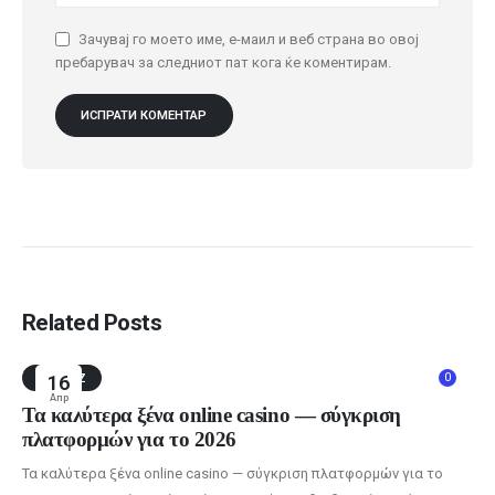
Зачувај го моето име, е-маил и веб страна во овој
пребарувач за следниот пат кога ќе коментирам.
Related Posts
0
1090A Z
16
Апр
Τα καλύτερα ξένα online casino — σύγκριση
πλατφορμών για το 2026
Τα καλύτερα ξένα online casino — σύγκριση πλατφορμών για το