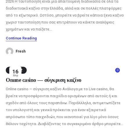
2026 Η ταυτοποίηση είναι μία απαιτούμενη διαδικασία σε όλα τα
διαδικτυακά καζίνο στην Ελλάδα, αλλά και σε πολλές πλατφόρμες
από το εξωτερικό. Ωστόσο, μπορείτε να βρείτε κάποια ξενα καζινο
χωρισ ταυτοποίηση που σας επιτρέπουν να κάνετε αναλήψεις
χρημάτων και να παίζετε...
Continue Reading
Fresh
0
1090A Z
16
Апр
Online casino — σύγκριση καζίνο
Online casino — σύγκριση καζίνο Ανάλογα με το Live casino, θα
βρείτε να προσφέρονται παιχνίδια ορισμένων από αυτούς ή και
σχεδόν από όλους τους παραπάνω. Παράλλληλα, αντιμετωπίζετε
τον υπολογιστή και γενικά πρόκειται για έναν εξαιρετικά
απρόσωπο τύπο παιχνιδιών, που ικανοποιεί για λίγο μόνο όσους
θέλουν ταχύτητα. Διαβάζοντας το συγκεκριμένο άρθρο μπορείτε...