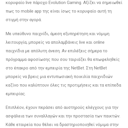
κορυφαίο live πάροχο Evolution Gaming. Αξίζει να σημειωθεί
πως το mobile app της είναι ίσως το κορυφαίο αυτή τη
στιγμή στην αγορά.
Με υπεύθυνο παιχνίδι, άμεση εξυπηρέτηση και νόμιμη
λειτουργία, μπορείς να απολαμβάνεις live και online
παιχνίδια με απόλυτη άνεση. Αν επιλέξεις σήμερα το
πρόγραμμα αφοσίωσης που σου ταιριάζει θα επωφεληθείς
στο έπακρο από την εμπειρία της NetBet. Στη NetBet
μπορείς να βρεις μια εντυπωσιακή ποικιλία παιχνιδιών
καζίνο που καλύπτουν όλες τις προτιμήσεις και τα επίπεδα
εμπειρίας.
Επιπλέον, έχουν περάσει από αυστηρούς ελέγχους για την
ασφάλεια των συναλλαγών και την προστασία των παικτών.
Κάθε εταιρεία που θέλει να δραστηριοποιηθεί νόμιμα στην