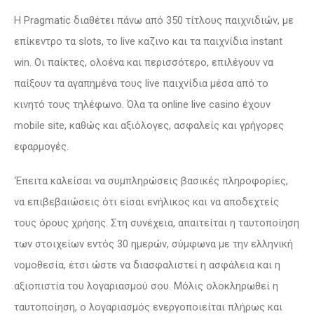
Η Pragmatic διαθέτει πάνω από 350 τίτλους παιχνιδιών, με
επίκεντρο τα slots, το live καζινο και τα παιχνίδια instant
win. Οι παίκτες, ολοένα και περισσότερο, επιλέγουν να
παίξουν τα αγαπημένα τους live παιχνίδια μέσα από το
κινητό τους τηλέφωνο. Όλα τα online live casino έχουν
mobile site, καθώς και αξιόλογες, ασφαλείς και γρήγορες
εφαρμογές.
‘Επειτα καλείσαι να συμπληρώσεις βασικές πληροφορίες,
να επιβεβαιώσεις ότι είσαι ενήλικος και να αποδεχτείς
τους όρους χρήσης. Στη συνέχεια, απαιτείται η ταυτοποίηση
των στοιχείων εντός 30 ημερών, σύμφωνα με την ελληνική
νομοθεσία, έτσι ώστε να διασφαλιστεί η ασφάλεια και η
αξιοπιστία του λογαριασμού σου. Μόλις ολοκληρωθεί η
ταυτοποίηση, ο λογαριασμός ενεργοποιείται πλήρως και