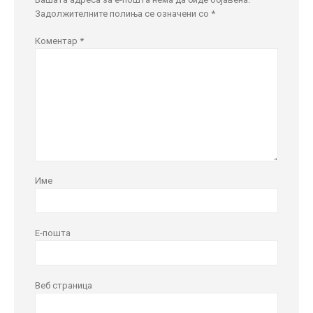
Задолжителните полиња се означени со
*
Коментар
*
Име
Е-пошта
Веб страница