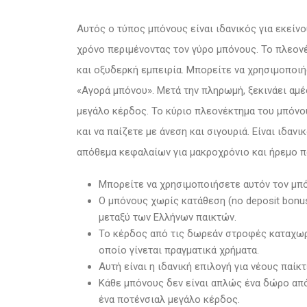
Αυτός ο τύπος μπόνους είναι ιδανικός για εκείν
χρόνο περιμένοντας τον γύρο μπόνους. Το πλεον
και οξυδερκή εμπειρία. Μπορείτε να χρησιμοποιή
«Αγορά μπόνου». Μετά την πληρωμή, ξεκινάει αμέ
μεγάλο κέρδος. Το κύριο πλεονέκτημα του μπόνο
και να παίζετε με άνεση και σιγουριά. Είναι ιδαν
απόθεμα κεφαλαίων για μακροχρόνιο και ήρεμο πα
Μπορείτε να χρησιμοποιήσετε αυτόν τον μπό
Ο μπόνους χωρίς κατάθεση (no deposit bonu
μεταξύ των Ελλήνων παικτών.
Το κέρδος από τις δωρεάν στροφές καταχωρε
οποίο γίνεται πραγματικά χρήματα.
Αυτή είναι η ιδανική επιλογή για νέους παίκ
Κάθε μπόνους δεν είναι απλώς ένα δώρο από 
ένα ποτένσιαλ μεγάλο κέρδος.