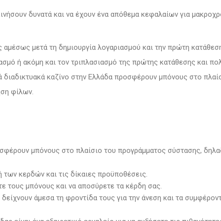
εκινήσουν δυνατά και να έχουν ένα απόθεμα κεφαλαίων για μακροχρ
ες αμέσως μετά τη δημιουργία λογαριασμού και την πρώτη κατάθεση
ασμό ή ακόμη και τον τριπλασιασμό της πρώτης κατάθεσης και πο
ά διαδικτυακά καζίνο στην Ελλάδα προσφέρουν μπόνους στο πλαί
ηση φίλων.
οσφέρουν μπόνους στο πλαίσιο του προγράμματος σύστασης, δηλα
ή των κερδών και τις δίκαιες προϋποθέσεις.
τε τους μπόνους και να αποσύρετε τα κέρδη σας.
 δείχνουν άμεσα τη φροντίδα τους για την άνεση και τα συμφέρον