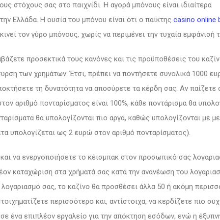
ους στόχους σας στο παιχνίδι. Η αγορά μπόνους είναι ιδιαίτερα
ην Ελλάδα. Η ουσία του μπόνου είναι ότι ο παίκτης
casino online
ινεί τον γύρο μπόνους, χωρίς να περιμένει την τυχαία εμφάνισή τ
ιαβάζετε προσεκτικά τους κανόνες και τις προϋποθέσεις του καζίν
υρση των χρημάτων. Έτσι, πρέπει να ποντήσετε συνολικά 1000 ευ
ποκτήσετε τη δυνατότητα να αποσύρετε τα κέρδη σας. Αν παίζετε 
τον αριθμό πονταρίσματος είναι 100%, κάθε ποντάρισμα θα υπολο
νταρίσματα θα υπολογίζονται πιο αργά, καθώς υπολογίζονται με μ
έτα υπολογίζεται ως 2 ευρώ στον αριθμό πονταρίσματος).
κά και να ενεργοποιήσετε το κέισμπακ στον προσωπικό σας λογαρι
λέον καταχώριση στα χρήματά σας κατά την ανανέωση του λογαρια
ν λογαριασμό σας, το καζίνο θα προσθέσει άλλα 50 ή ακόμη περισσ
τοιχηματίζετε περισσότερο και, αντίστοιχα, να κερδίζετε πιο συχ
 σε ένα επιπλέον εργαλείο για την απόκτηση εσόδων, ενώ η έξυπν