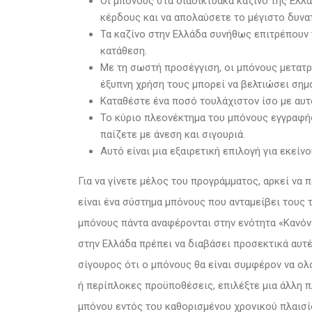
Οι μπόνους στα διαδικτυακά καζίνο της Ελλά
κέρδους και να απολαύσετε το μέγιστο δυνατ
Τα καζίνο στην Ελλάδα συνήθως επιτρέπουν 
κατάθεση.
Με τη σωστή προσέγγιση, οι μπόνους μετατρ
έξυπνη χρήση τους μπορεί να βελτιώσει σημα
Καταθέστε ένα ποσό τουλάχιστον ίσο με αυτ
Το κύριο πλεονέκτημα του μπόνους εγγραφής
παίζετε με άνεση και σιγουριά.
Αυτό είναι μια εξαιρετική επιλογή για εκείν
Για να γίνετε μέλος του προγράμματος, αρκεί να
είναι ένα σύστημα μπόνους που ανταμείβει τους 
μπόνους πάντα αναφέρονται στην ενότητα «Κανόν
στην Ελλάδα πρέπει να διαβάσει προσεκτικά αυτέ
σίγουρος ότι ο μπόνους θα είναι συμφέρον να ολ
ή περίπλοκες προϋποθέσεις, επιλέξτε μια άλλη 
μπόνου εντός του καθορισμένου χρονικού πλαισίου 