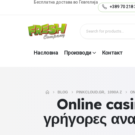
Бесплатна достава во Гевгелија
+389 70 218 
Насловна
Производи
Контакт
BLOG
PINKCLOUD.GR
,
1090A Z
ON
Online cas
γρήγορες ανα