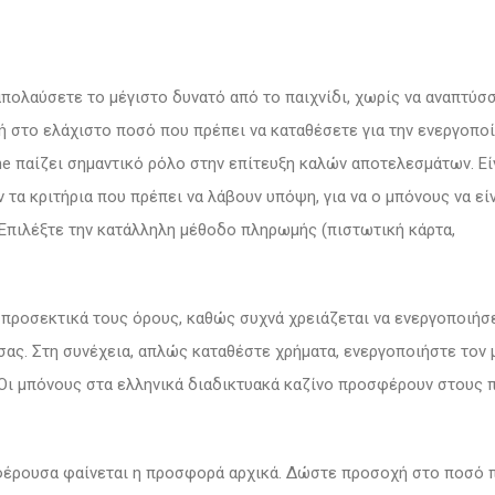
πολαύσετε το μέγιστο δυνατό από το παιχνίδι, χωρίς να αναπτύσ
ή στο ελάχιστο ποσό που πρέπει να καταθέσετε για την ενεργοπο
ne παίζει σημαντικό ρόλο στην επίτευξη καλών αποτελεσμάτων. Εί
 τα κριτήρια που πρέπει να λάβουν υπόψη, για να ο μπόνους να εί
 Επιλέξτε την κατάλληλη μέθοδο πληρωμής (πιστωτική κάρτα,
 προσεκτικά τους όρους, καθώς συχνά χρειάζεται να ενεργοποιήσ
σας. Στη συνέχεια, απλώς καταθέστε χρήματα, ενεργοποιήστε τον
 Οι μπόνους στα ελληνικά διαδικτυακά καζίνο προσφέρουν στους 
μφέρουσα φαίνεται η προσφορά αρχικά. Δώστε προσοχή στο ποσό 