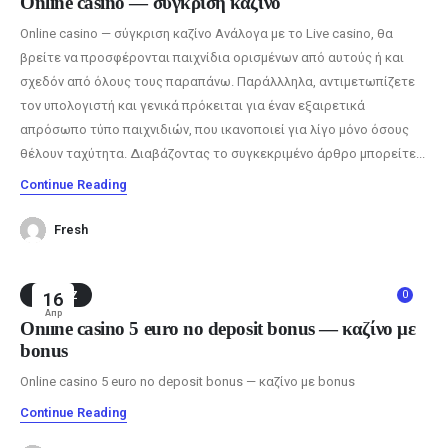
Online casino — σύγκριση καζίνο
Online casino — σύγκριση καζίνο Ανάλογα με το Live casino, θα
βρείτε να προσφέρονται παιχνίδια ορισμένων από αυτούς ή και
σχεδόν από όλους τους παραπάνω. Παράλλληλα, αντιμετωπίζετε
τον υπολογιστή και γενικά πρόκειται για έναν εξαιρετικά
απρόσωπο τύπο παιχνιδιών, που ικανοποιεί για λίγο μόνο όσους
θέλουν ταχύτητα. Διαβάζοντας το συγκεκριμένο άρθρο μπορείτε...
Continue Reading
Fresh
0
1090A Z
16
Апр
Online casino 5 euro no deposit bonus — καζίνο με
bonus
Online casino 5 euro no deposit bonus — καζίνο με bonus
Continue Reading