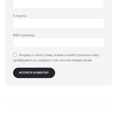
Е-пошта
Веб страница
Зачувај го моето име, е-маил и веб страна во овој
пребарувач за следниот пат кога ќе коментирам.