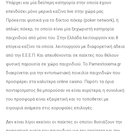
Υπάρχει και μία δεύτερη κατηγορία στην οποία έχουν
επενδύσει μόνο μερικά καζίνο live στην χώρα μας.
Πρόκειται φυσικά για το δίκτυο πόκερ (poker network), ή
απλώς πόκερ, το οποίο είναι μία ξεχωριστή κατηγορία
παιχνιδιού από μόνο του. Στην Ελλάδα λειτουργούν και 8
επίγεια καζίνο τα οποία λειτουργούν με διαφορετική άδεια
από την Ε.Ε.Ε.Π. Και απευθύνονται σε παίκτες που θέλουν
φυσική παρουσία σε χώρο παιχνιδιού. Το Pamestoixima.gr
διακρίνεται για την εντυπωσιακή ποικιλία παιχνιδιών που
προσφέρει στα καλυτερα online casino. Παρότι τα όρια
πονταρίσματος θα μπορούσαν να είναι ευρύτερα, η συνολική
του προσφορά είναι εξαιρετική και το τοποθετεί με
σιγουριά ανάμεσα στις κορυφαίες επιλογές.
Δεν είναι λίγοι εκείνοι οι παίκτες οι οποίοι θυσιάζουν την
πραγματική ουσία του παιχνιδιού για την ταχύτητα και την