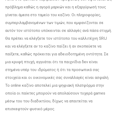
πρόβλημα καθώς η αγορά μαρκών και η εξαργύρωσή τους
γίνεται άμεσα στο ταμείο του καζίνο. Οι πληροφορίες,
συμπεριλαμβανομένων των τιμών, που εμφανίζονται σε
αυτόν τον ιστότοπο υπόκεινται σε αλλαγές ανά πάσα στιγμή.
Θα πρέπει να ελέγξετε τον ιστότοπο του καλλιτέχνη SRIJ
και να ελέγξετε αν το καζίνο παίζει ή αν σκοπεύετε να
παίξετε, καθώς πρόκειται για αδειοδοτημένη οντότητα. Σε
μια κρυφή πτυχή, εγγυάται ότι τα παιχνίδια δεν είναι
στημένα υπέρ του ιδρύματος ή ότι τα προσωπικά σας
στοιχεία και οι οικονομικές σας συναλλαγές είναι ασφαλή.
Το online καζίνο αποτελεί μια ψηφιακή πλατφόρμα στην
οποία οι παίκτες μπορούν να απολαύσουν τυχερά games
μέσω του του διαδικτύου, δίχως να απαιτείται να
επισκεφτούν φυσικό μέρος.