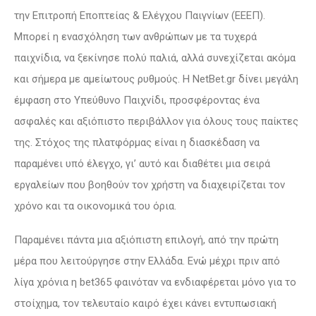
την Επιτροπή Εποπτείας & Ελέγχου Παιγνίων (ΕΕΕΠ).
Μπορεί η ενασχόληση των ανθρώπων με τα τυχερά
παιχνίδια, να ξεκίνησε πολύ παλιά, αλλά συνεχίζεται ακόμα
και σήμερα με αμείωτους ρυθμούς. Η NetBet.gr δίνει μεγάλη
έμφαση στο Υπεύθυνο Παιχνίδι, προσφέροντας ένα
ασφαλές και αξιόπιστο περιβάλλον για όλους τους παίκτες
της. Στόχος της πλατφόρμας είναι η διασκέδαση να
παραμένει υπό έλεγχο, γι’ αυτό και διαθέτει μια σειρά
εργαλείων που βοηθούν τον χρήστη να διαχειρίζεται τον
χρόνο και τα οικονομικά του όρια.
Παραμένει πάντα μια αξιόπιστη επιλογή, από την πρώτη
μέρα που λειτούργησε στην Ελλάδα. Ενώ μέχρι πριν από
λίγα χρόνια η bet365 φαινόταν να ενδιαφέρεται μόνο για το
στοίχημα, τον τελευταίο καιρό έχει κάνει εντυπωσιακή