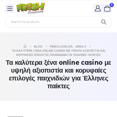
0
BLOG
PINKCLOUD.GR
,
1090A Z
ΤΑ ΚΑΛΎΤΕΡΑ ΞΈΝΑ ONLINE CASINO ΜΕ ΥΨΗΛΉ ΑΞΙΟΠΙΣΤΊΑ ΚΑΙ
ΚΟΡΥΦΑΊΕΣ ΕΠΙΛΟΓΈΣ ΠΑΙΧΝΙΔΙΏΝ ΓΙΑ ΈΛΛΗΝΕΣ ΠΑΊΚΤΕΣ
Τα καλύτερα ξένα online casino με
υψηλή αξιοπιστία και κορυφαίες
επιλογές παιχνιδιών για Έλληνες
παίκτες