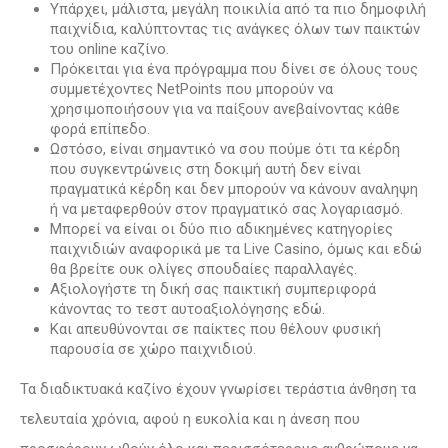
Υπάρχει, μάλιστα, μεγάλη ποικιλία από τα πιο δημοφιλή
παιχνίδια, καλύπτοντας τις ανάγκες όλων των παικτών
του online καζίνο.
Πρόκειται για ένα πρόγραμμα που δίνει σε όλους τους
συμμετέχοντες NetPoints που μπορούν να
χρησιμοποιήσουν για να παίξουν ανεβαίνοντας κάθε
φορά επίπεδο.
Ωστόσο, είναι σημαντικό να σου πούμε ότι τα κέρδη
που συγκεντρώνεις στη δοκιμή αυτή δεν είναι
πραγματικά κέρδη και δεν μπορούν να κάνουν αναληψη
ή να μεταφερθούν στον πραγματικό σας λογαριασμό.
Μπορεί να είναι οι δύο πιο αδικημένες κατηγορίες
παιχνιδιών αναφορικά με τα Live Casino, όμως και εδώ
θα βρείτε ουκ ολίγες σπουδαίες παραλλαγές.
Αξιολογήστε τη δική σας παικτική συμπεριφορά
κάνοντας το τεστ αυτοαξιολόγησης εδώ.
Και απευθύνονται σε παίκτες που θέλουν φυσική
παρουσία σε χώρο παιχνιδιού.
Τα διαδικτυακά καζίνο έχουν γνωρίσει τεράστια άνθηση τα
τελευταία χρόνια, αφού η ευκολία και η άνεση που