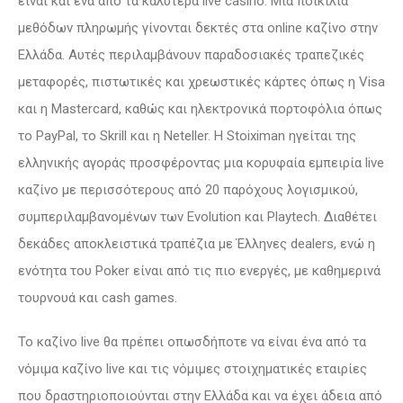
είναι και ένα από τα καλύτερα live casino. Μια ποικιλία
μεθόδων πληρωμής γίνονται δεκτές στα online καζίνο στην
Ελλάδα. Αυτές περιλαμβάνουν παραδοσιακές τραπεζικές
μεταφορές, πιστωτικές και χρεωστικές κάρτες όπως η Visa
και η Mastercard, καθώς και ηλεκτρονικά πορτοφόλια όπως
το PayPal, το Skrill και η Neteller. Η Stoiximan ηγείται της
ελληνικής αγοράς προσφέροντας μια κορυφαία εμπειρία live
καζίνο με περισσότερους από 20 παρόχους λογισμικού,
συμπεριλαμβανομένων των Evolution και Playtech. Διαθέτει
δεκάδες αποκλειστικά τραπέζια με Έλληνες dealers, ενώ η
ενότητα του Poker είναι από τις πιο ενεργές, με καθημερινά
τουρνουά και cash games.
Το καζίνο live θα πρέπει οπωσδήποτε να είναι ένα από τα
νόμιμα καζίνο live και τις νόμιμες στοιχηματικές εταιρίες
που δραστηριοποιούνται στην Ελλάδα και να έχει άδεια από