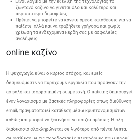
Είναι λογικό με την εξέλιξη της τεχνολογίας το
ζωντανό καζίνο να γίνεται όλο και καλύτερο και
περισσότερο δημοφιλές.
Πρέπει να μπορείτε να κάνετε άμεσα καταθέσεις για να
παίξετε, αλλά και να τραβήξετε γρήγορα και χωρίς
χρέωση τα ενδεχόμενα κέρδη σας με ασφαλείες
αναλήψεις.
online καζίνο
Η ψυχαγωγία είναι ο κύριος στόχος, και εμείς
δεσμευόμαστε να παρέχουμε εργαλεία που προάγουν την
ασφαλή και ισορροπημένη συμμετοχή. Ο παίκτης δημιουργεί
έναν λογαριασμό με βασικές πληροφορίες όπως διεύθυνση
email, πραγματοποιεί κατάθεση μέσω κρυπτονομισμάτων
καθώς και μπορεί να ξεκινήσει να παίζει αμέσως. Η όλη
διαδικασία ολοκληρώνεται σε λιγότερο από πέντε λεπτά,
σε αντίθεση με τις παραδοσιακές πλατφόρμες που μπορεί