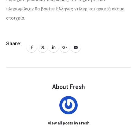
πληρωμών,αν θα βρείτε Έλληνες ντίλερ και αρκετά ακόμα
στοιχεία.
Share:
About Fresh
View all posts by Fresh