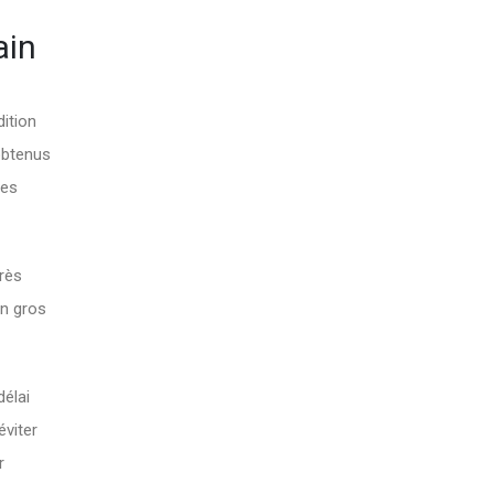
ain
ition
obtenus
les
près
un gros
délai
éviter
r