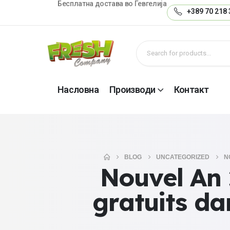
Бесплатна достава во Гевгелија
+389 70 218 
Насловна
Производи
Контакт
BLOG
UNCATEGORIZED
N
Nouvel An 
gratuits da