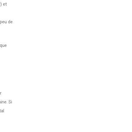
) et
 peu de
aque
r
ine. Si
tal