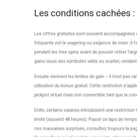
Les conditions cachées : 
Les offres gratuites sont souvent accompagnées de
fréquente est le wagering ou exigence de mise : il 
pendant les free spins avant de pouvoir retirer l’a
gains issus des symboles wilds ou scatter, rendant 
Ensuite viennent les limites de gain – il n’est pas 
utilisation du bonus gratuit. Cette restriction s’app
jackpot virtuel mais non convertible tant que la con
Enfin, certains casinos introduisent une restriction 
limité (souvent 48 heures). Passé ce laps de temps
ces mauvaises surprises, consultez toujours la page