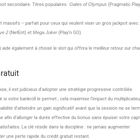
ot secondaire. Titres populaires :
Gates of Olympus
(Pragmatic Play
nt massifs – parfait pour ceux qui veulent viser un gros jackpot avec
ve 2
(NetEnt) et
Mega Joker
(Play’n GO).
 aide également à choisir le slot qui offrira le meilleur retour sur ch
ratuit
se, il est judicieux d’adopter une stratégie progressive contrôlée.
 votre bankroll le permet ; cela maximise l’impact du multiplicateu
bilité d’atteindre un gain significatif avant que la session ne se term
 afin d’allonger la durée effective du bonus sans épuiser votre capi
isfaites. La clé réside dans la discipline : ne jamais augmenter
er une perte rapide du crédit gratuit restant.