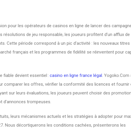
asion pour les opérateurs de casinos en ligne de lancer des campagn
les résolutions de jeu responsable, les joueurs profitent d’un afflux de
. Cette période correspond à un pic d’activité : les nouveaux titres
marché français et les programmes de fidélité se réinventent pour ca
e fiable devient essentiel :
casino en ligne france légal
. Yogoko.Com 
omparer les offres, vérifier la conformité des licences et fournir
yant sur leurs évaluations, les joueurs peuvent choisir des promotio
lot d’annonces trompeuses.
atuits, leurs mécanismes actuels et les stratégies à adopter pour ma
27. Nous décortiquerons les conditions cachées, présenterons les