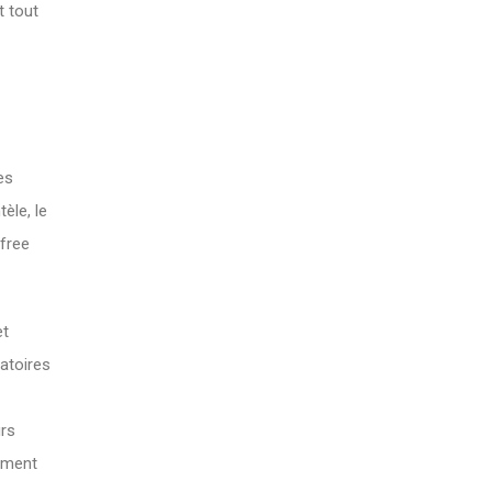
t tout
es
èle, le
free
et
atoires
urs
lement