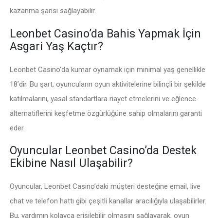
kazanma şansı sağlayabilir.
Leonbet Casino’da Bahis Yapmak İçin
Asgari Yaş Kaçtır?
Leonbet Casino’da kumar oynamak için minimal yaş genellikle
18’dir. Bu şart, oyuncuların oyun aktivitelerine bilinçli bir şekilde
katılmalarını, yasal standartlara riayet etmelerini ve eğlence
alternatiflerini keşfetme özgürlüğüne sahip olmalarını garanti
eder.
Oyuncular Leonbet Casino’da Destek
Ekibine Nasıl Ulaşabilir?
Oyuncular, Leonbet Casino’daki müşteri desteğine email, live
chat ve telefon hattı gibi çeşitli kanallar aracılığıyla ulaşabilirler.
Bu, yardımın kolayca erişilebilir olmasını sağlayarak, oyun