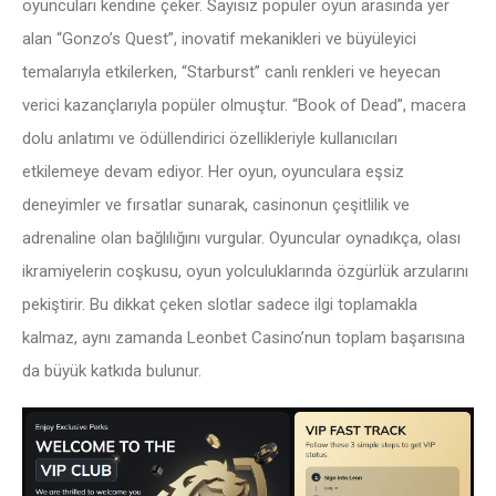
oyuncuları kendine çeker. Sayısız popüler oyun arasında yer
alan “Gonzo’s Quest”, inovatif mekanikleri ve büyüleyici
temalarıyla etkilerken, “Starburst” canlı renkleri ve heyecan
verici kazançlarıyla popüler olmuştur. “Book of Dead”, macera
dolu anlatımı ve ödüllendirici özellikleriyle kullanıcıları
etkilemeye devam ediyor. Her oyun, oyunculara eşsiz
deneyimler ve fırsatlar sunarak, casinonun çeşitlilik ve
adrenaline olan bağlılığını vurgular. Oyuncular oynadıkça, olası
ikramiyelerin coşkusu, oyun yolculuklarında özgürlük arzularını
pekiştirir. Bu dikkat çeken slotlar sadece ilgi toplamakla
kalmaz, aynı zamanda Leonbet Casino’nun toplam başarısına
da büyük katkıda bulunur.