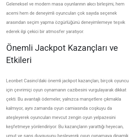
Geleneksel ve modern masa oyunlarının akıcı birleşimi, hem
acemi hem de deneyimli oyuncuları çok sayıda seçenek
arasından seçim yapma özgürlüğünü deneyimlemeye teşvik
ederek ilgi çekici bir atmosfer yaratıyor.
Önemli Jackpot Kazançları ve
Etkileri
Leonbet Casino’daki önemli jackpot kazançları, birçok oyuncu
için çevrimiçi oyun oynamanın cazibesini vurgulayarak dikkat
çekti. Bu avantajlı ödemeler, yalnızca manşetlere çıkmakla
kalmıyor, aynı zamanda oyun camiasında coşkuyu da
ateşleyerek oyuncuları mevcut zengin oyun yelpazesini
keşfetmeye yönlendiriyor. Bu kazançların yarattığı heyecan,
umut ve şans duygusunu besleyerek oyun oynamaya dinamik