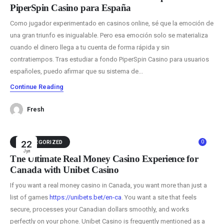
PiperSpin Casino para España
Como jugador experimentado en casinos online, sé que la emoción de
una gran triunfo es inigualable. Pero esa emoción solo se materializa
cuando el dinero llega a tu cuenta de forma rápida y sin
contratiempos. Tras estudiar a fondo PiperSpin Casino para usuarios
españoles, puedo afirmar que su sistema de...
Continue Reading
Fresh
0
UNCATEGORIZED
22
Јул
The Ultimate Real Money Casino Experience for
Canada with Unibet Casino
If you want a real money casino in Canada, you want more than just a
list of games
https://unibets.bet/en-ca
. You want a site that feels
secure, processes your Canadian dollars smoothly, and works
perfectly on your phone. Unibet Casino is frequently mentioned as a