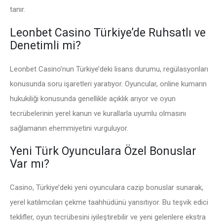
tanır.
Leonbet Casino Türkiye’de Ruhsatlı ve
Denetimli mi?
Leonbet Casino’nun Türkiye’deki lisans durumu, regülasyonları
konusunda soru işaretleri yaratıyor. Oyuncular, online kumarın
hukukiliği konusunda genellikle açıklık arıyor ve oyun
tecrübelerinin yerel kanun ve kurallarla uyumlu olmasını
sağlamanın ehemmiyetini vurguluyor.
Yeni Türk Oyunculara Özel Bonuslar
Var mı?
Casino, Türkiye’deki yeni oyunculara cazip bonuslar sunarak,
yerel katılımcıları çekme taahhüdünü yansıtıyor. Bu teşvik edici
teklifler, oyun tecrübesini iyileştirebilir ve yeni gelenlere ekstra