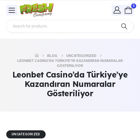
0
BLOG
UNCATEGORIZED
LEONBET CASINO’DA TÜRKIYE’YE KAZANDIRAN NUMARALAR
GÖSTERILIYOR
Leonbet Casino’da Türkiye’ye
Kazandıran Numaralar
Gösteriliyor
UNCATEGORIZED