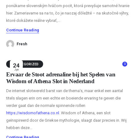
ponúkame slovenským hráčom pocit, ktorá prevyšuje samotné hranie
hier. Zameriavame sa na to, čo je naozaj dôležité – na skutočné výhry,
ktoré dokážete reálne vybrať,...
Continue Reading
Fresh
0
UNCATEGORIZED
24
Јул
Ervaar de Stoot adrenaline bij het Spelen van
Wisdom of Athena Slot in Nederland
De internet slotwereld barst van de thema’s, maar enkel een aantal
titels slagen erin om een echte en boeiende ervaring te geven die
verder gaat dan de normale spinnende rollen
https://wisdomofathena.co.nl
. Wisdom of Athena, een slot
geïnspireerd door de Griekse mythologie, slaagt daar precies in. Wij
hebben deze...
Continue Reading