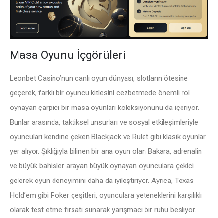
Masa Oyunu İçgörüleri
Leonbet Casino’nun canlı oyun dünyası, slotların ötesine
geçerek, farklı bir oyuncu kitlesini cezbetmede önemli rol
oynayan çarpıcı bir masa oyunları koleksiyonunu da içeriyor.
Bunlar arasında, taktiksel unsurları ve sosyal etkileşimleriyle
oyuncuları kendine çeken Blackjack ve Rulet gibi klasik oyunlar
yer alıyor. Şıklığıyla bilinen bir ana oyun olan Bakara, adrenalin
ve büyük bahisler arayan büyük oynayan oyunculara çekici
gelerek oyun deneyimini daha da iyileştiriyor. Ayrıca, Texas
Hold’em gibi Poker çeşitleri, oyunculara yeteneklerini karşılıklı
olarak test etme fırsatı sunarak yarışmacı bir ruhu besliyor.