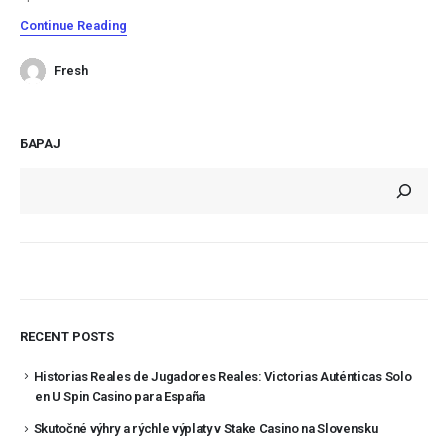
Continue Reading
Fresh
БАРАЈ
RECENT POSTS
Historias Reales de Jugadores Reales: Victorias Auténticas Solo
en U Spin Casino para España
Skutočné výhry a rýchle výplaty v Stake Casino na Slovensku