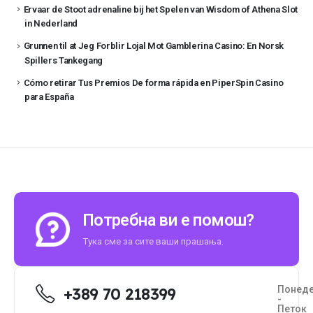
Ervaar de Stoot adrenaline bij het Spelen van Wisdom of Athena Slot
in Nederland
Grunnen til at Jeg Forblir Lojal Mot Gamblerina Casino: En Norsk
Spillers Tankegang
Cómo retirar Tus Premios De forma rápida en PiperSpin Casino
para España
Потребна ви е помош?
Тука сме за сите ваши прашања.
Понед
+389 70 218399
-
Петок