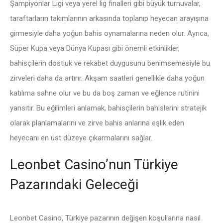
Şampiyonlar Ligi veya yerel lig finalleri gibi büyük turnuvalar,
taraftarların takımlarının arkasında toplanıp heyecan arayışına
girmesiyle daha yoğun bahis oynamalarına neden olur. Ayrıca,
Süper Kupa veya Dünya Kupası gibi önemli etkinlikler,
bahisçilerin dostluk ve rekabet duygusunu benimsemesiyle bu
zirveleri daha da artırır. Akşam saatleri genellikle daha yoğun
katılıma sahne olur ve bu da boş zaman ve eğlence rutinini
yansıtır. Bu eğilimleri anlamak, bahisçilerin bahislerini stratejik
olarak planlamalarını ve zirve bahis anlarına eşlik eden
heyecanı en üst düzeye çıkarmalarını sağlar.
Leonbet Casino’nun Türkiye
Pazarındaki Geleceği
Leonbet Casino, Türkiye pazarının değişen koşullarına nasıl