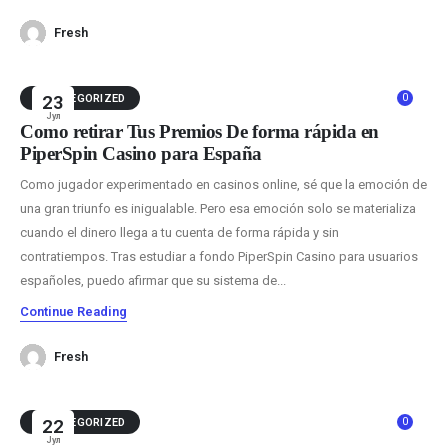
Fresh
0
UNCATEGORIZED
23
Јул
Cómo retirar Tus Premios De forma rápida en
PiperSpin Casino para España
Como jugador experimentado en casinos online, sé que la emoción de
una gran triunfo es inigualable. Pero esa emoción solo se materializa
cuando el dinero llega a tu cuenta de forma rápida y sin
contratiempos. Tras estudiar a fondo PiperSpin Casino para usuarios
españoles, puedo afirmar que su sistema de...
Continue Reading
Fresh
0
UNCATEGORIZED
22
Јул