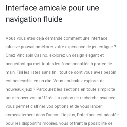
Interface amicale pour une
navigation fluide
Vous vous êtes déjà demandé comment une interface
intuitive pouvait améliorer votre expérience de jeu en ligne ?
Chez Vincispin Casino, explorez un design élégant et
accueillant qui met toutes les fonctionnalités à portée de
main. Fini les listes sans fin : tout ce dont vous avez besoin
est accessible en un clic. Vous souhaitez explorer de
nouveaux jeux ? Parcourez les sections en toute simplicité
pour trouver vos préférés. La option de recherche avancée
vous permet d’affiner vos options et de vous lancer
immédiatement dans l’action. De plus, l’interface est adaptée
pour les dispositifs mobiles, vous offrant la possibilité de