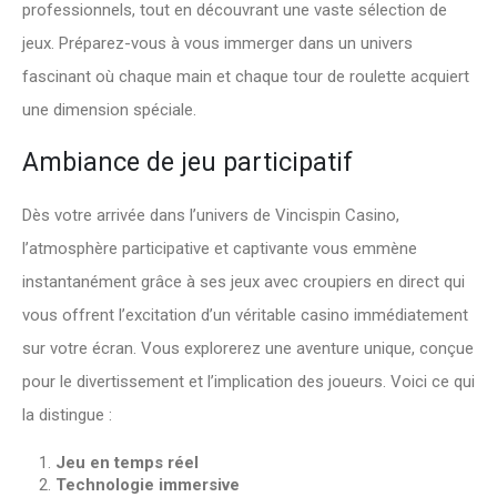
professionnels, tout en découvrant une vaste sélection de
jeux. Préparez-vous à vous immerger dans un univers
fascinant où chaque main et chaque tour de roulette acquiert
une dimension spéciale.
Ambiance de jeu participatif
Dès votre arrivée dans l’univers de Vincispin Casino,
l’atmosphère participative et captivante vous emmène
instantanément grâce à ses jeux avec croupiers en direct qui
vous offrent l’excitation d’un véritable casino immédiatement
sur votre écran. Vous explorerez une aventure unique, conçue
pour le divertissement et l’implication des joueurs. Voici ce qui
la distingue :
Jeu en temps réel
Technologie immersive