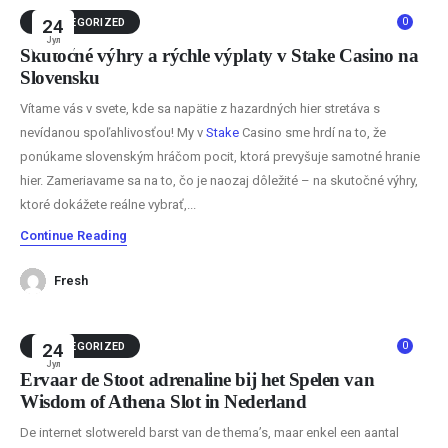
0
UNCATEGORIZED
24
Јул
Skutočné výhry a rýchle výplaty v Stake Casino na
Slovensku
Vítame vás v svete, kde sa napätie z hazardných hier stretáva s
nevídanou spoľahlivosťou! My v
Stake
Casino sme hrdí na to, že
ponúkame slovenským hráčom pocit, ktorá prevyšuje samotné hranie
hier. Zameriavame sa na to, čo je naozaj dôležité – na skutočné výhry,
ktoré dokážete reálne vybrať,...
Continue Reading
Fresh
0
UNCATEGORIZED
24
Јул
Ervaar de Stoot adrenaline bij het Spelen van
Wisdom of Athena Slot in Nederland
De internet slotwereld barst van de thema’s, maar enkel een aantal