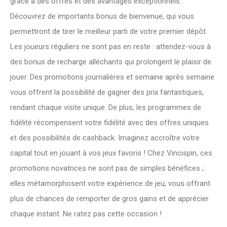
grâce à des offres et des avantages exceptionnels.
Découvrez de importants bonus de bienvenue, qui vous
permettront de tirer le meilleur parti de votre premier dépôt.
Les joueurs réguliers ne sont pas en reste : attendez-vous à
des bonus de recharge alléchants qui prolongent le plaisir de
jouer. Des promotions journalières et semaine après semaine
vous offrent la possibilité de gagner des prix fantastiques,
rendant chaque visite unique. De plus, les programmes de
fidélité récompensent votre fidélité avec des offres uniques
et des possibilités de cashback. Imaginez accroître votre
capital tout en jouant à vos jeux favoris ! Chez Vincispin, ces
promotions novatrices ne sont pas de simples bénéfices ;
elles métamorphosent votre expérience de jeu, vous offrant
plus de chances de remporter de gros gains et de apprécier
chaque instant. Ne ratez pas cette occasion !