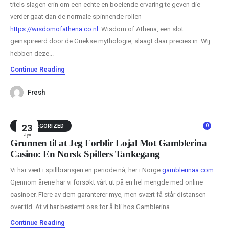
titels slagen erin om een echte en boeiende ervaring te geven die
verder gaat dan de normale spinnende rollen
https://wisdomofathena.co.nl
. Wisdom of Athena, een slot
geïnspireerd door de Griekse mythologie, slaagt daar precies in. Wij
hebben deze...
Continue Reading
Fresh
0
UNCATEGORIZED
23
Јул
Grunnen til at Jeg Forblir Lojal Mot Gamblerina
Casino: En Norsk Spillers Tankegang
Vi har vært i spillbransjen en periode nå, her i Norge
gamblerinaa.com
.
Gjennom årene har vi forsøkt vårt ut på en hel mengde med online
casinoer. Flere av dem garanterer mye, men svært få står distansen
over tid. At vi har bestemt oss for å bli hos Gamblerina...
Continue Reading