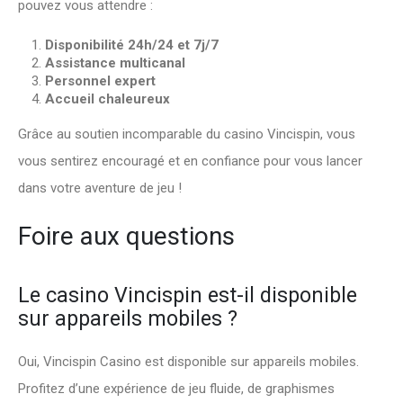
pouvez vous attendre :
Disponibilité 24h/24 et 7j/7
Assistance multicanal
Personnel expert
Accueil chaleureux
Grâce au soutien incomparable du casino Vincispin, vous
vous sentirez encouragé et en confiance pour vous lancer
dans votre aventure de jeu !
Foire aux questions
Le casino Vincispin est-il disponible
sur appareils mobiles ?
Oui, Vincispin Casino est disponible sur appareils mobiles.
Profitez d’une expérience de jeu fluide, de graphismes