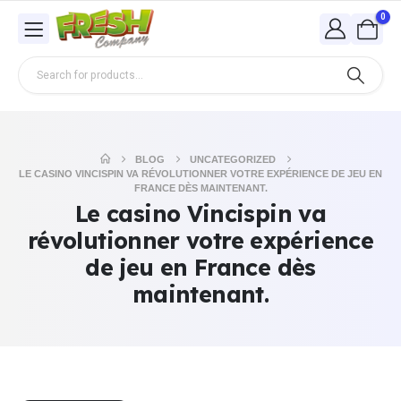
0
BLOG
UNCATEGORIZED
LE CASINO VINCISPIN VA RÉVOLUTIONNER VOTRE EXPÉRIENCE DE JEU EN
FRANCE DÈS MAINTENANT.
Le casino Vincispin va
révolutionner votre expérience
de jeu en France dès
maintenant.