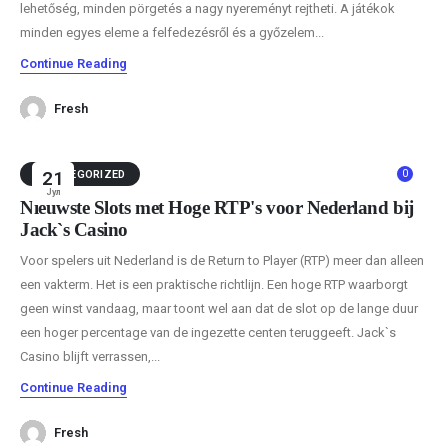
lehetőség, minden pörgetés a nagy nyereményt rejtheti. A játékok
minden egyes eleme a felfedezésről és a győzelem...
Continue Reading
Fresh
0
UNCATEGORIZED
21
Јул
Nieuwste Slots met Hoge RTP's voor Nederland bij
Jack`s Casino
Voor spelers uit Nederland is de Return to Player (RTP) meer dan alleen
een vakterm. Het is een praktische richtlijn. Een hoge RTP waarborgt
geen winst vandaag, maar toont wel aan dat de slot op de lange duur
een hoger percentage van de ingezette centen teruggeeft. Jack`s
Casino blijft verrassen,...
Continue Reading
Fresh