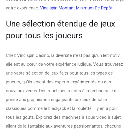
votre expérience.
Vincispin Montant Minimum De Dépôt
Une sélection étendue de jeux
pour tous les joueurs
Chez Vincispin Casino, la diversité n’est pas qu’un leitmotiv :
elle est au cœur de votre expérience ludique. Vous trouverez
une vaste sélection de jeux faits pour tous les types de
joueurs, qu’ils soient des experts expérimentés ou des
nouveaux venus. Des machines à sous à la technologie de
pointe aux graphismes engageants aux jeux de table
classiques comme le blackjack et la roulette, il y en a pour
tous les goûts. Explorez des machines à sous vidéo à sujet,
allant de la fantaisie aux aventures passionnantes, chacune