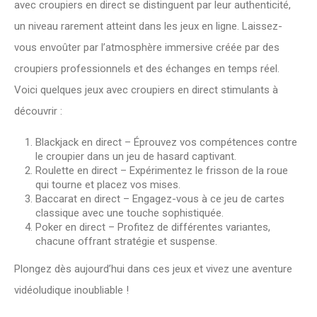
avec croupiers en direct se distinguent par leur authenticité,
un niveau rarement atteint dans les jeux en ligne. Laissez-
vous envoûter par l’atmosphère immersive créée par des
croupiers professionnels et des échanges en temps réel.
Voici quelques jeux avec croupiers en direct stimulants à
découvrir :
Blackjack en direct – Éprouvez vos compétences contre
le croupier dans un jeu de hasard captivant.
Roulette en direct – Expérimentez le frisson de la roue
qui tourne et placez vos mises.
Baccarat en direct – Engagez-vous à ce jeu de cartes
classique avec une touche sophistiquée.
Poker en direct – Profitez de différentes variantes,
chacune offrant stratégie et suspense.
Plongez dès aujourd’hui dans ces jeux et vivez une aventure
vidéoludique inoubliable !