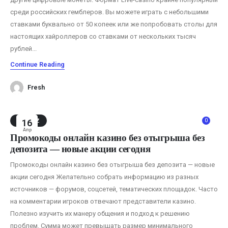
среди российских гемблеров. Вы можете играть с небольшими
ставками буквально от 50 копеек или же попробовать столы для
настоящих хайроллеров со ставками от нескольких тысяч
рублей...
Continue Reading
Fresh
0
1000A Z
16
Апр
Промокоды онлайн казино без отыгрыша без
депозита — новые акции сегодня
Промокоды онлайн казино без отыгрыша без депозита — новые
акции сегодня Желательно собрать информацию из разных
источников — форумов, соцсетей, тематических площадок. Часто
на комментарии игроков отвечают представители казино.
Полезно изучить их манеру общения и подход к решению
проблем. Сумма может превышать размер минимального