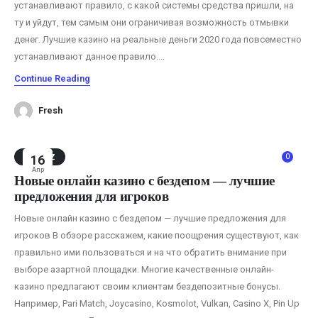
устанавливают правило, с какой системы средства пришли, на
ту и уйдут, тем самым они ограничивая возможность отмывки
денег. Лучшие казино на реальные деньги 2020 года повсеместно
устанавливают данное правило....
Continue Reading
Fresh
0
1000A Z
16
Апр
Новые онлайн казино с бездепом — лучшие
предложения для игроков
Новые онлайн казино с бездепом — лучшие предложения для
игроков В обзоре расскажем, какие поощрения существуют, как
правильно ими пользоваться и на что обратить внимание при
выборе азартной площадки. Многие качественные онлайн-
казино предлагают своим клиентам бездепозитные бонусы.
Например, Pari Match, Joycasino, Kosmolot, Vulkan, Casino X, Pin Up