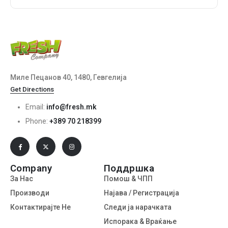
Миле Пецанов 40, 1480, Гевгелија
Get Directions
Email:
info@fresh.mk
Phone:
+389 70 218399
Company
Поддршка
За Нас
Помош & ЧПП
Производи
Најава / Регистрација
Контактирајте Не
Следи ја нарачката
Испорака & Враќање