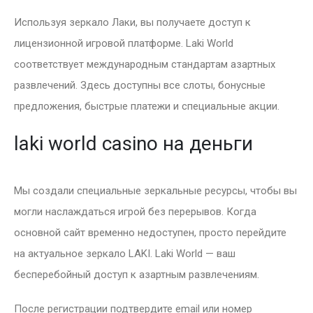
Используя зеркало Лаки, вы получаете доступ к
лицензионной игровой платформе. Laki World
соответствует международным стандартам азартных
развлечений. Здесь доступны все слоты, бонусные
предложения, быстрые платежи и специальные акции.
laki world casino на деньги
Мы создали специальные зеркальные ресурсы, чтобы вы
могли наслаждаться игрой без перерывов. Когда
основной сайт временно недоступен, просто перейдите
на актуальное зеркало LAKI. Laki World — ваш
бесперебойный доступ к азартным развлечениям.
После регистрации подтвердите email или номер