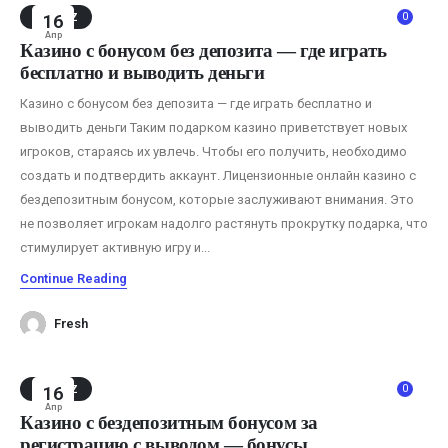
0
1000A Z
16
Апр
Казино с бонусом без депозита — где играть
бесплатно и выводить деньги
Казино с бонусом без депозита — где играть бесплатно и
выводить деньги Таким подарком казино приветствует новых
игроков, стараясь их увлечь. Чтобы его получить, необходимо
создать и подтвердить аккаунт. Лицензионные онлайн казино с
бездепозитным бонусом, которые заслуживают внимания. Это
не позволяет игрокам надолго растянуть прокрутку подарка, что
стимулирует активную игру и...
Continue Reading
Fresh
0
1000A Z
16
Апр
Казино с бездепозитным бонусом за
регистрацию с выводом — бонусы