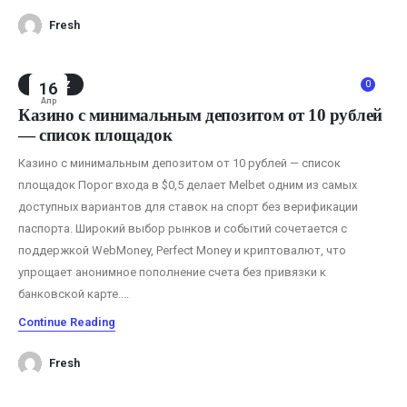
Fresh
0
1000A Z
16
Апр
Казино с минимальным депозитом от 10 рублей
— список площадок
Казино с минимальным депозитом от 10 рублей — список
площадок Порог входа в $0,5 делает Melbet одним из самых
доступных вариантов для ставок на спорт без верификации
паспорта. Широкий выбор рынков и событий сочетается с
поддержкой WebMoney, Perfect Money и криптовалют, что
упрощает анонимное пополнение счета без привязки к
банковской карте....
Continue Reading
Fresh