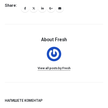
Share:
About Fresh
View all posts by Fresh
НАПИШЕТЕ КОМЕНТАР