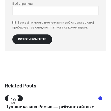
Веб страница
Зачувај го моето име, е-маил и веб страна во овој
пребарувач за следниот пат кога ќе коментирам.
Related Posts
0
1000A Z
16
Апр
Лучшие казино России — рейтинг сайтов с