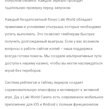
бонусном балансе. Каждое зеркало проходит
тщательную проверку перед запуском.
Каждый бездепозитный бонус Laki World обладает
правилами и условиями отыгрыша, которые необходимо
успеть выполнить. Это позволит гемблерам быстрее
получить долгожданный выигрыш. Если у вас возникли
вопросы о работе сайтов-копий – наша поддержка
всегда готова помочь. Мы создали альтернативные пути
доступа к нашему казино, чтобы вы могли наслаждаться
игрой без переборов.
Система рейтингов и таблиц лидеров создает
соревновательную атмосферу и мотивирует к активной
игре. Да, у Laki World Casino есть современное мобильное
приложение для iOS и Android с полным функционалом