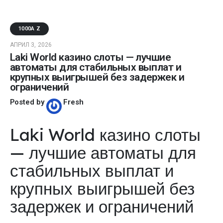
1000A Z
АПРИЛ 3, 2026
Laki World казино слоты — лучшие
автоматы для стабильных выплат и
крупных выигрышей без задержек и
ограничений
Posted by
Fresh
Laki World казино слоты
— лучшие автоматы для
стабильных выплат и
крупных выигрышей без
задержек и ограничений