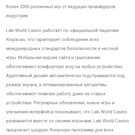
более 2000 различных игр от ведущих провайдеров
индустрии.
Laki World Casino работает по официальной лицензии
Кюрасао, что гарантирует соблюдение всех
международных стандартов безопасности и честной
игры. Мобильная версия сайта и приложение
обеспечивают комфортную игру на любых устройствах.
Адаптивный дизайн автоматически подстраивается под
размер экрана, а оптимизированные алгоритмы
обеспечивают плавную работу даже на старых
устройствах. Регулярные обновления, новые игры и
улучшения интерфейса показывают, что Laki World Casino
развивается вместе со своими игроками. Laki World Casino
предлагает щедрую бонусную программу для всех