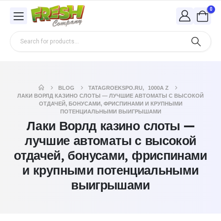
0
BLOG
TATAGROEKSPO.RU
,
1000A Z
ЛАКИ ВОРЛД КАЗИНО СЛОТЫ — ЛУЧШИЕ АВТОМАТЫ С ВЫСОКОЙ
ОТДАЧЕЙ, БОНУСАМИ, ФРИСПИНАМИ И КРУПНЫМИ
ПОТЕНЦИАЛЬНЫМИ ВЫИГРЫШАМИ
Лаки Ворлд казино слоты —
лучшие автоматы с высокой
отдачей, бонусами, фриспинами
и крупными потенциальными
выигрышами