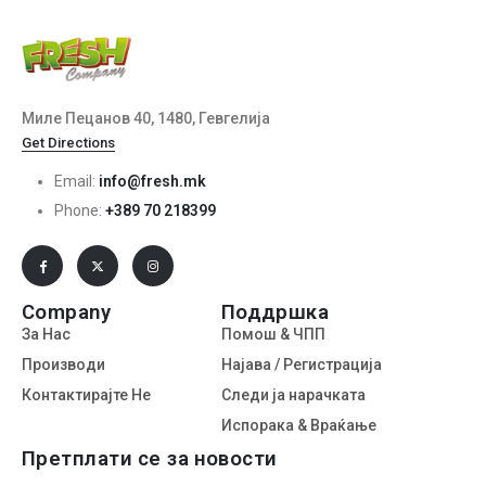
Миле Пецанов 40, 1480, Гевгелија
Get Directions
Email:
info@fresh.mk
Phone:
+389 70 218399
Company
Поддршка
За Нас
Помош & ЧПП
Производи
Најава / Регистрација
Контактирајте Не
Следи ја нарачката
Испорака & Враќање
Претплати се за новости