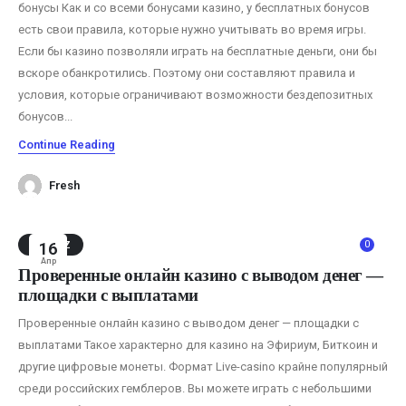
бонусы Как и со всеми бонусами казино, у бесплатных бонусов
есть свои правила, которые нужно учитывать во время игры.
Если бы казино позволяли играть на бесплатные деньги, они бы
вскоре обанкротились. Поэтому они составляют правила и
условия, которые ограничивают возможности бездепозитных
бонусов...
Continue Reading
Fresh
0
1000A Z
16
Апр
Проверенные онлайн казино с выводом денег —
площадки с выплатами
Проверенные онлайн казино с выводом денег — площадки с
выплатами Такое характерно для казино на Эфириум, Биткоин и
другие цифровые монеты. Формат Live-casino крайне популярный
среди российских гемблеров. Вы можете играть с небольшими