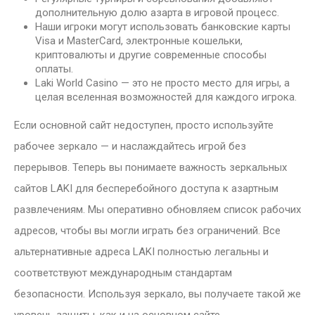
дополнительную долю азарта в игровой процесс.
Наши игроки могут использовать банковские карты
Visa и MasterCard, электронные кошельки,
криптовалюты и другие современные способы
оплаты.
Laki World Casino — это не просто место для игры, а
целая вселенная возможностей для каждого игрока.
Если основной сайт недоступен, просто используйте
рабочее зеркало — и наслаждайтесь игрой без
перерывов. Теперь вы понимаете важность зеркальных
сайтов LAKI для бесперебойного доступа к азартным
развлечениям. Мы оперативно обновляем список рабочих
адресов, чтобы вы могли играть без ограничений. Все
альтернативные адреса LAKI полностью легальны и
соответствуют международным стандартам
безопасности. Используя зеркало, вы получаете такой же
уровень защиты, как и на основном сайте.