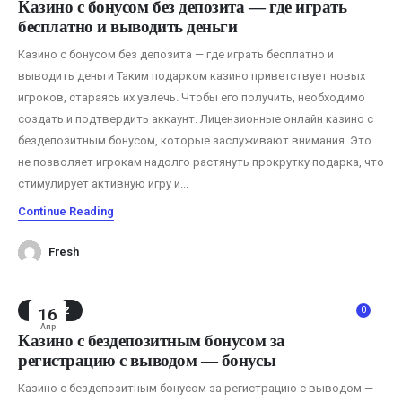
Казино с бонусом без депозита — где играть
бесплатно и выводить деньги
Казино с бонусом без депозита — где играть бесплатно и
выводить деньги Таким подарком казино приветствует новых
игроков, стараясь их увлечь. Чтобы его получить, необходимо
создать и подтвердить аккаунт. Лицензионные онлайн казино с
бездепозитным бонусом, которые заслуживают внимания. Это
не позволяет игрокам надолго растянуть прокрутку подарка, что
стимулирует активную игру и...
Continue Reading
Fresh
0
1000A Z
16
Апр
Казино с бездепозитным бонусом за
регистрацию с выводом — бонусы
Казино с бездепозитным бонусом за регистрацию с выводом —