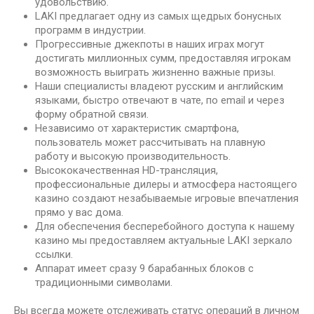
удовольствию.
LAKI предлагает одну из самых щедрых бонусных
программ в индустрии.
Прогрессивные джекпоты в наших играх могут
достигать миллионных сумм, предоставляя игрокам
возможность выиграть жизненно важные призы.
Наши специалисты владеют русским и английским
языками, быстро отвечают в чате, по email и через
форму обратной связи.
Независимо от характеристик смартфона,
пользователь может рассчитывать на плавную
работу и высокую производительность.
Высококачественная HD-трансляция,
профессиональные дилеры и атмосфера настоящего
казино создают незабываемые игровые впечатления
прямо у вас дома.
Для обеспечения бесперебойного доступа к нашему
казино мы предоставляем актуальные LAKI зеркало
ссылки.
Аппарат имеет сразу 9 барабанных блоков с
традиционными символами.
Вы всегда можете отслеживать статус операций в личном