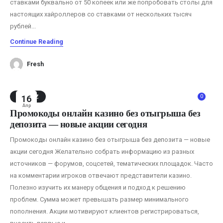
ставками буквально от 50 копеек или же попробовать столы для
настоящих хайроллеров со ставками от нескольких тысяч
рублей...
Continue Reading
Fresh
0
1000A Z
16
Апр
Промокоды онлайн казино без отыгрыша без
депозита — новые акции сегодня
Промокоды онлайн казино без отыгрыша без депозита — новые
акции сегодня Желательно собрать информацию из разных
источников — форумов, соцсетей, тематических площадок. Часто
на комментарии игроков отвечают представители казино.
Полезно изучить их манеру общения и подход к решению
проблем. Сумма может превышать размер минимального
пополнения. Акции мотивируют клиентов регистрироваться,