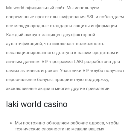
laki world официальный сайт. Мы используем
современные протоколы шифрования SSL и соблюдаем
все международные стандарты защиты информации.
Каждый аккаунт защищен двухфакторной
аутентификацией, что исключает возможность
несанкционированного доступа к вашим средствам и
личным данным. VIP-программа LAKI разработана для
самых активных игроков. Участники VIP-клуба получают
персональные бонусы, приоритетную поддержку,
эксклюзивные акции и многие другие привилегии.
laki world casino
Мы постоянно обновляем рабочие адреса, чтобы
технические сложности не мешали вашему