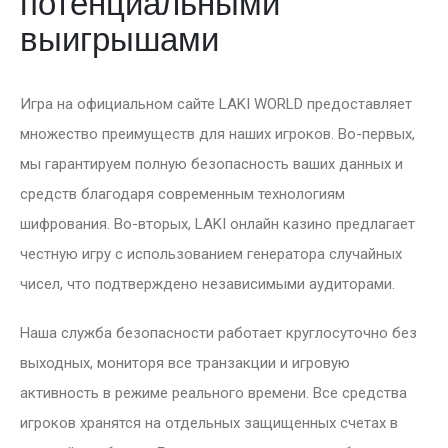
потенциальными
выигрышами
Игра на официальном сайте LAKI WORLD предоставляет
множество преимуществ для наших игроков. Во-первых,
мы гарантируем полную безопасность ваших данных и
средств благодаря современным технологиям
шифрования. Во-вторых, LAKI онлайн казино предлагает
честную игру с использованием генератора случайных
чисел, что подтверждено независимыми аудиторами.
Наша служба безопасности работает круглосуточно без
выходных, мониторя все транзакции и игровую
активность в режиме реального времени. Все средства
игроков хранятся на отдельных защищенных счетах в