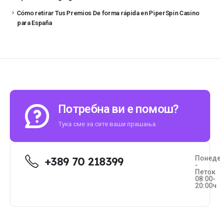
Cómo retirar Tus Premios De forma rápida en PiperSpin Casino
para España
Потребна ви е помош?
Тука сме за сите ваши прашања.
Понед
+389 70 218399
-
Петок
08:00-
20:00ч