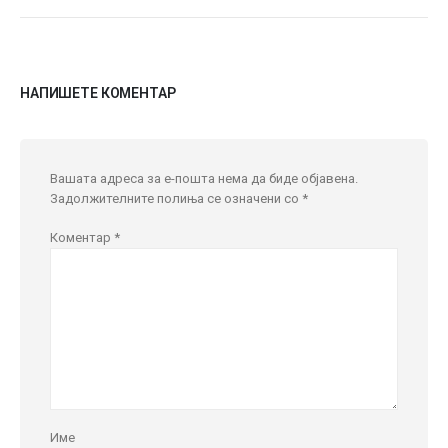
НАПИШЕТЕ КОМЕНТАР
Вашата адреса за е-пошта нема да биде објавена.
Задолжителните полиња се означени со
*
Коментар
*
Име