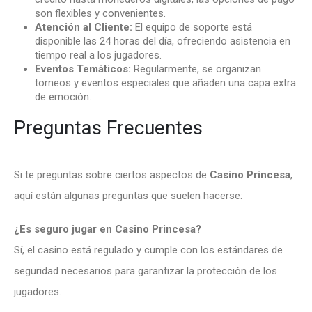
son flexibles y convenientes.
Atención al Cliente:
El equipo de soporte está
disponible las 24 horas del día, ofreciendo asistencia en
tiempo real a los jugadores.
Eventos Temáticos:
Regularmente, se organizan
torneos y eventos especiales que añaden una capa extra
de emoción.
Preguntas Frecuentes
Si te preguntas sobre ciertos aspectos de
Casino Princesa
,
aquí están algunas preguntas que suelen hacerse:
¿Es seguro jugar en Casino Princesa?
Sí, el casino está regulado y cumple con los estándares de
seguridad necesarios para garantizar la protección de los
jugadores.