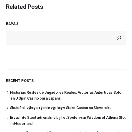
Related Posts
БАРАЈ
RECENT POSTS
Historias Reales de Jugadores Reales: Victorias Auténticas Solo
en U Spin Casino para España
Skutočné výhry a rýchle výplaty v Stake Casino na Slovensku
Ervaar de Stoot adrenaline bij het Spelen van Wisdom of Athena Slot
in Nederland