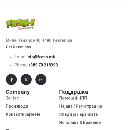
Миле Пецанов 40, 1480, Гевгелија
Get Directions
Email:
info@fresh.mk
Phone:
+389 70 218399
Company
Поддршка
За Нас
Помош & ЧПП
Производи
Најава / Регистрација
Контактирајте Не
Следи ја нарачката
Испорака & Враќање