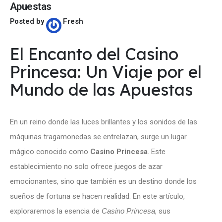
Apuestas
Posted by
Fresh
El Encanto del Casino
Princesa: Un Viaje por el
Mundo de las Apuestas
En un reino donde las luces brillantes y los sonidos de las
máquinas tragamonedas se entrelazan, surge un lugar
mágico conocido como
Casino Princesa
. Este
establecimiento no solo ofrece juegos de azar
emocionantes, sino que también es un destino donde los
sueños de fortuna se hacen realidad. En este artículo,
exploraremos la esencia de
Casino Princesa
, sus