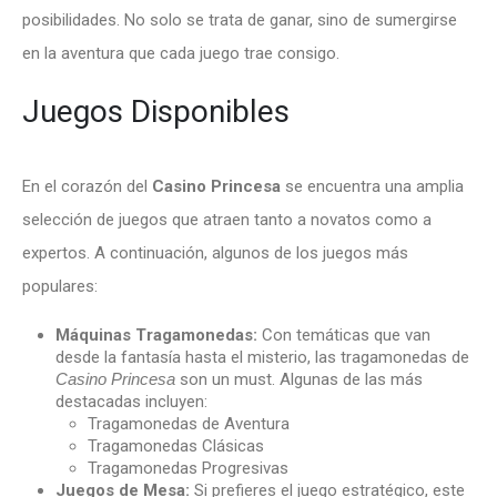
posibilidades. No solo se trata de ganar, sino de sumergirse
en la aventura que cada juego trae consigo.
Juegos Disponibles
En el corazón del
Casino Princesa
se encuentra una amplia
selección de juegos que atraen tanto a novatos como a
expertos. A continuación, algunos de los juegos más
populares:
Máquinas Tragamonedas:
Con temáticas que van
desde la fantasía hasta el misterio, las tragamonedas de
Casino Princesa
son un must. Algunas de las más
destacadas incluyen:
Tragamonedas de Aventura
Tragamonedas Clásicas
Tragamonedas Progresivas
Juegos de Mesa:
Si prefieres el juego estratégico, este