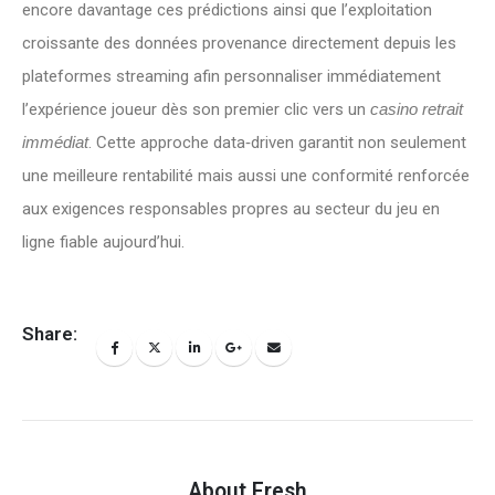
encore davantage ces prédictions ainsi que l’exploitation
croissante des données provenance directement depuis les
plateformes streaming afin personnaliser immédiatement
l’expérience joueur dès son premier clic vers un
casino retrait
immédiat
. Cette approche data‑driven garantit non seulement
une meilleure rentabilité mais aussi une conformité renforcée
aux exigences responsables propres au secteur du jeu en
ligne fiable aujourd’hui.
Share:
About Fresh