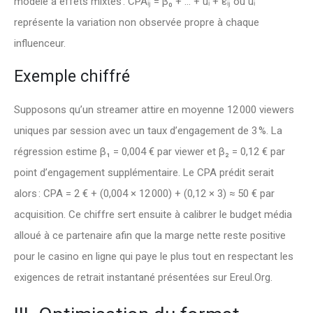
modèle à effets mixtes : CPAᵢⱼ = β₀ + … + uᵢ + εᵢⱼ où uᵢ
représente la variation non observée propre à chaque
influenceur.
Exemple chiffré
Supposons qu’un streamer attire en moyenne 12 000 viewers
uniques par session avec un taux d’engagement de 3 %. La
régression estime β₁ = 0,004 € par viewer et β₂ = 0,12 € par
point d’engagement supplémentaire. Le CPA prédit serait
alors : CPA = 2 € + (0,004 × 12 000) + (0,12 × 3) ≈ 50 € par
acquisition. Ce chiffre sert ensuite à calibrer le budget média
alloué à ce partenaire afin que la marge nette reste positive
pour le casino en ligne qui paye le plus tout en respectant les
exigences de retrait instantané présentées sur Ereul.Org.