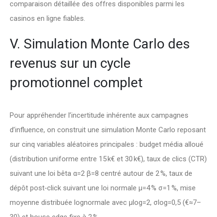
comparaison détaillée des offres disponibles parmi les
casinos en ligne fiables.
V. Simulation Monte Carlo des
revenus sur un cycle
promotionnel complet
Pour appréhender l’incertitude inhérente aux campagnes
d’influence, on construit une simulation Monte Carlo reposant
sur cinq variables aléatoires principales : budget média alloué
(distribution uniforme entre 15 k€ et 30 k€), taux de clics (CTR)
suivant une loi bêta α=2 β=8 centré autour de 2 %, taux de
dépôt post‑click suivant une loi normale μ=4 % σ=1 %, mise
moyenne distribuée lognormale avec μlog=2, σlog=0,5 (€≈7–