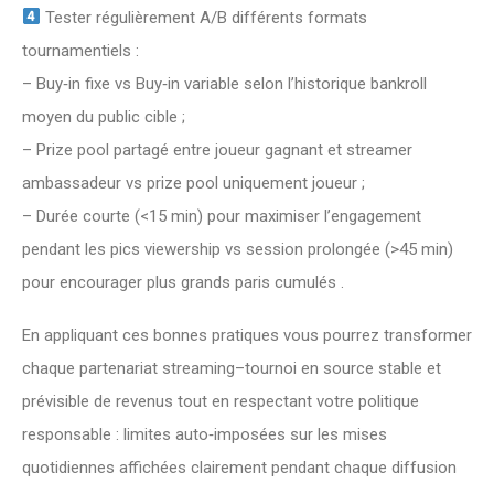
Tester régulièrement A/B différents formats
tournamentiels :
– Buy‑in fixe vs Buy‑in variable selon l’historique bankroll
moyen du public cible ;
– Prize pool partagé entre joueur gagnant et streamer
ambassadeur vs prize pool uniquement joueur ;
– Durée courte (<15 min) pour maximiser l’engagement
pendant les pics viewership vs session prolongée (>45 min)
pour encourager plus grands paris cumulés .
En appliquant ces bonnes pratiques vous pourrez transformer
chaque partenariat streaming–tournoi en source stable et
prévisible de revenus tout en respectant votre politique
responsable : limites auto‑imposées sur les mises
quotidiennes affichées clairement pendant chaque diffusion