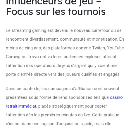
influenceurs de jeu –
Focus sur les tournois
Le streaming gaming est devenu le nouveau carrefour où se
rencontrent divertissement, communauté et monétisation. En
moins de cinq ans, des plateformes comme Twitch, YouTube
Gaming ou Trovo ont vu leurs audiences exploser, attirant
l’attention des opérateurs de jeux d’argent qui y voient une
porte d’entrée directe vers des joueurs qualifiés et engagés.
Dans ce contexte, les campagnes d’affiliation sont souvent
présentées sous forme de liens sponsorisés tels que
casino
retrait immédiat
, placés stratégiquement pour capter
l’attention dès les premières minutes du live. Cette pratique
s’inscrit dans une logique d’acquisition rapide, mais elle