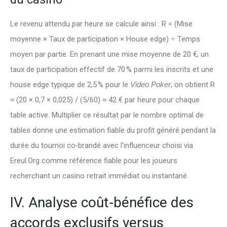
Le revenu attendu par heure se calcule ainsi : R = (Mise
moyenne × Taux de participation × House edge) ÷ Temps
moyen par partie. En prenant une mise moyenne de 20 €, un
taux de participation effectif de 70 % parmi les inscrits et une
house edge typique de 2,5 % pour le
Video Poker
, on obtient R
≈ (20 × 0,7 × 0,025) / (5/60) ≈ 42 € par heure pour chaque
table active. Multiplier ce résultat par le nombre optimal de
tables donne une estimation fiable du profit généré pendant la
durée du tournoi co‑brandé avec l’influenceur choisi via
Ereul.Org comme référence fiable pour les joueurs
recherchant un casino retrait immédiat ou instantané.
IV. Analyse coût‑bénéfice des
accords exclusifs versus