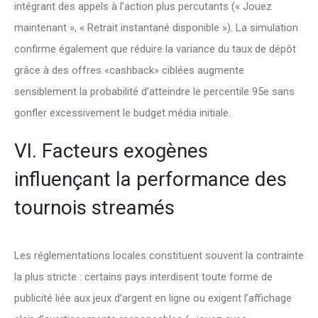
intégrant des appels à l’action plus percutants (« Jouez
maintenant », « Retrait instantané disponible »). La simulation
confirme également que réduire la variance du taux de dépôt
grâce à des offres «cashback» ciblées augmente
sensiblement la probabilité d’atteindre le percentile 95e sans
gonfler excessivement le budget média initiale.
VI. Facteurs exogènes
influençant la performance des
tournois streamés
Les réglementations locales constituent souvent la contrainte
la plus stricte : certains pays interdisent toute forme de
publicité liée aux jeux d’argent en ligne ou exigent l’affichage