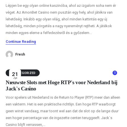
Lépjen be egy olyan online kaszinóba, ahol az izgalom soha nem ér
véget. Az AmonBet Casino nem pusztán egy hely, ahol játékra van
lehetőség. Inkább egy olyan világ, ahol minden kattintás egy új
lehetőség, minden pörgetés a nagy nyereményt rejtheti. A játékok
minden egyes eleme a felfedezésről és a győzelem...
Continue Reading
Fresh
0
UNCATEGORIZED
21
Јул
Nieuwste Slots met Hoge RTP's voor Nederland bij
Jack`s Casino
Voor spelers uit Nederland is de Return to Player (RTP) meer dan alleen
een vakterm. Het is een praktische richtlijn. Een hoge RTP waarborgt
geen winst vandaag, maar toont wel aan dat de slot op de lange duur
een hoger percentage van de ingezette centen teruggeeft. Jack`s
Casino blijft verrassen,...