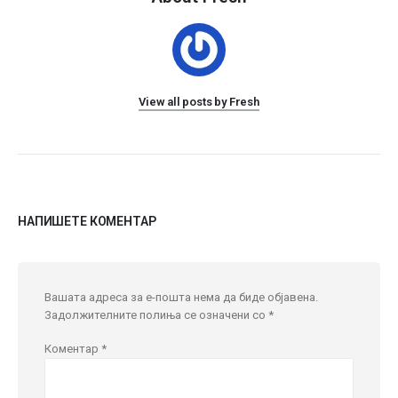
View all posts by Fresh
НАПИШЕТЕ КОМЕНТАР
Вашата адреса за е-пошта нема да биде објавена.
Задолжителните полиња се означени со
*
Коментар
*