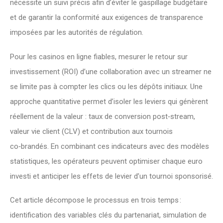
nécessite un suivi précis afin d’éviter le gaspillage budgétaire
et de garantir la conformité aux exigences de transparence
imposées par les autorités de régulation.
Pour les casinos en ligne fiables, mesurer le retour sur
investissement (ROI) d’une collaboration avec un streamer ne
se limite pas à compter les clics ou les dépôts initiaux. Une
approche quantitative permet d’isoler les leviers qui génèrent
réellement de la valeur : taux de conversion post‑stream,
valeur vie client (CLV) et contribution aux tournois
co‑brandés. En combinant ces indicateurs avec des modèles
statistiques, les opérateurs peuvent optimiser chaque euro
investi et anticiper les effets de levier d’un tournoi sponsorisé.
Cet article décompose le processus en trois temps :
identification des variables clés du partenariat, simulation de