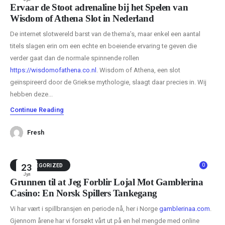
Ervaar de Stoot adrenaline bij het Spelen van
Wisdom of Athena Slot in Nederland
De internet slotwereld barst van de thema’s, maar enkel een aantal
titels slagen erin om een echte en boeiende ervaring te geven die
verder gaat dan de normale spinnende rollen
https://wisdomofathena.co.nl
. Wisdom of Athena, een slot
geïnspireerd door de Griekse mythologie, slaagt daar precies in. Wij
hebben deze...
Continue Reading
Fresh
0
UNCATEGORIZED
23
Јул
Grunnen til at Jeg Forblir Lojal Mot Gamblerina
Casino: En Norsk Spillers Tankegang
Vi har vært i spillbransjen en periode nå, her i Norge
gamblerinaa.com
.
Gjennom årene har vi forsøkt vårt ut på en hel mengde med online