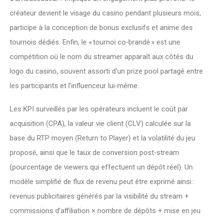
créateur devient le visage du casino pendant plusieurs mois,
participe à la conception de bonus exclusifs et anime des
tournois dédiés. Enfin, le « tournoi co‑brandé » est une
compétition où le nom du streamer apparaît aux côtés du
logo du casino, souvent assorti d’un prize pool partagé entre
les participants et l’influenceur lui‑même.
Les KPI surveillés par les opérateurs incluent le coût par
acquisition (CPA), la valeur vie client (CLV) calculée sur la
base du RTP moyen (Return to Player) et la volatilité du jeu
proposé, ainsi que le taux de conversion post‑stream
(pourcentage de viewers qui effectuent un dépôt réel). Un
modèle simplifié de flux de revenu peut être exprimé ainsi :
revenus publicitaires générés par la visibilité du stream +
commissions d’affiliation × nombre de dépôts + mise en jeu