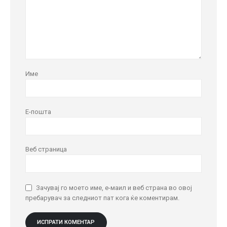
Име
Е-пошта
Веб страница
Зачувај го моето име, е-маил и веб страна во овој
пребарувач за следниот пат кога ќе коментирам.