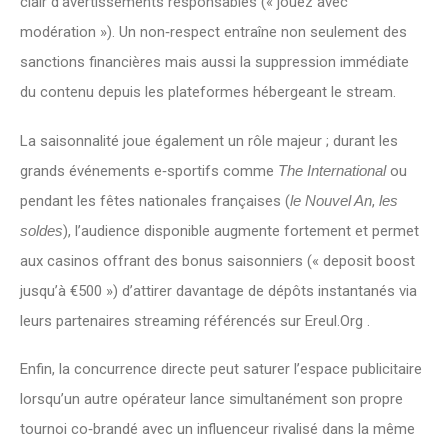
clair d’avertissements responsables (« jouez avec
modération »). Un non‑respect entraîne non seulement des
sanctions financières mais aussi la suppression immédiate
du contenu depuis les plateformes hébergeant le stream.
La saisonnalité joue également un rôle majeur ; durant les
grands événements e‑sportifs comme
The International
ou
pendant les fêtes nationales françaises (
le Nouvel An
,
les
soldes
), l’audience disponible augmente fortement et permet
aux casinos offrant des bonus saisonniers (« deposit boost
jusqu’à €500 ») d’attirer davantage de dépôts instantanés via
leurs partenaires streaming référencés sur Ereul.Org .
Enfin, la concurrence directe peut saturer l’espace publicitaire
lorsqu’un autre opérateur lance simultanément son propre
tournoi co‑brandé avec un influenceur rivalisé dans la même