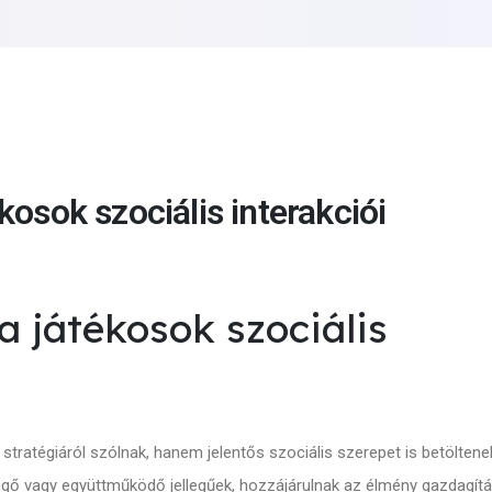
kosok szociális interakciói
a játékosok szociális
tratégiáról szólnak, hanem jelentős szociális szerepet is betöltene
engő vagy együttműködő jellegűek, hozzájárulnak az élmény gazdagí