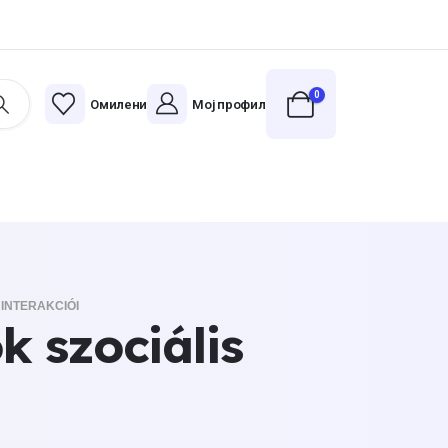
0
Омилени
Мој профил
 INTERAKCIÓI
k szociális