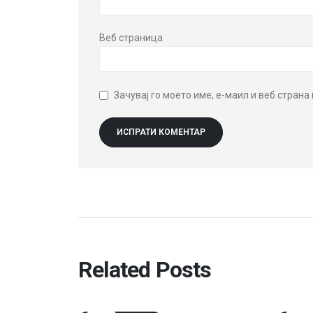
Веб страница
Зачувај го моето име, е-маил и веб страна
Related Posts