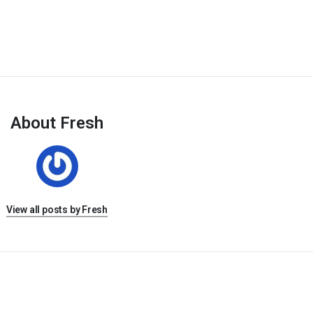
About Fresh
View all posts by Fresh