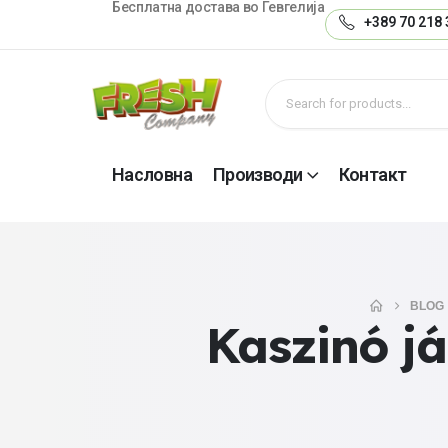
Бесплатна достава во Гевгелија
+389 70 218 
Насловна
Производи
Контакт
BLOG
Kaszinó já