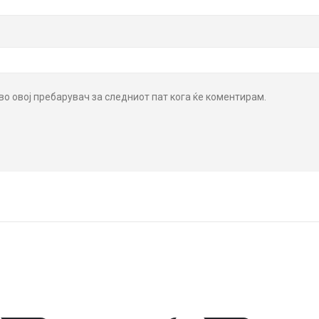
 во овој пребарувач за следниот пат кога ќе коментирам.