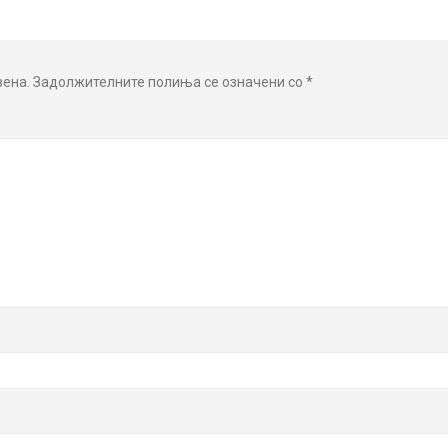
вена.
Задолжителните полиња се означени со
*