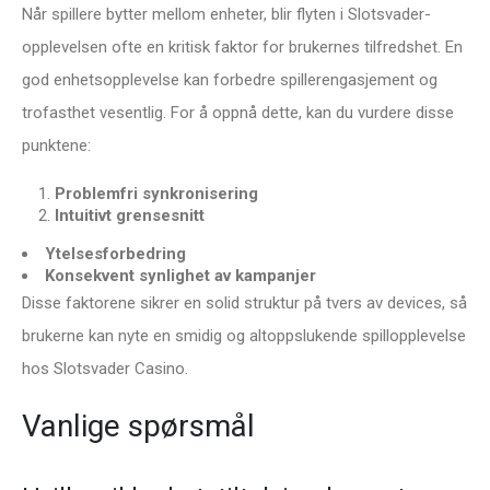
Når spillere bytter mellom enheter, blir flyten i Slotsvader-
opplevelsen ofte en kritisk faktor for brukernes tilfredshet. En
god enhetsopplevelse kan forbedre spillerengasjement og
trofasthet vesentlig. For å oppnå dette, kan du vurdere disse
punktene:
Problemfri synkronisering
Intuitivt grensesnitt
Ytelsesforbedring
Konsekvent synlighet av kampanjer
Disse faktorene sikrer en solid struktur på tvers av devices, så
brukerne kan nyte en smidig og altoppslukende spillopplevelse
hos Slotsvader Casino.
Vanlige spørsmål