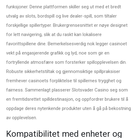
funksjoner. Denne plattformen skiller seg ut med et bredt
utvalg av slots, bordspill og live dealer-spill, som tiltaler
forskjellige spillertyper. Brukergrensesnittet er nøye designet
for lett navigering, slik at du raskt kan lokalisere
favorittspillene dine. Bemerkelsesverdig nok legger casinoet
vekt på engasjerende grafikk og lyd, noe som gir en
fortryllende atmosfære som forsterker spillopplevelsen din.
Robuste sikkerhetstiltak og gjennomsiktige spillpraksiser
fremhever casinoets forpliktelse til spillernes trygghet og
fairness. Sammenlagt plasserer Slotsvader Casino seg som
en fremtidsrettet spilldestinasjon, og oppfordrer brukere til å
oppdage deres nytenkende produkter uten å gå på bekostning
av opplevelsen.
Kompatibilitet med enheter og