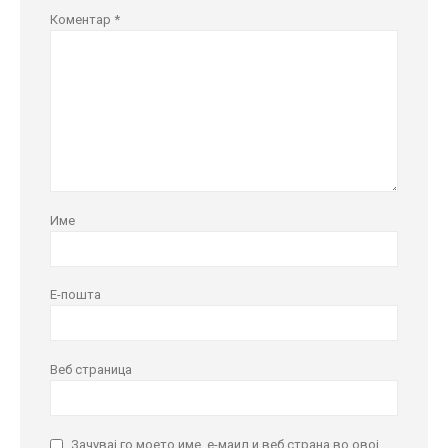
Коментар
*
Име
Е-пошта
Веб страница
Зачувај го моето име, е-маил и веб страна во овој