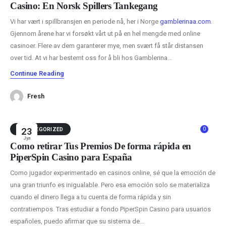
Casino: En Norsk Spillers Tankegang
Vi har vært i spillbransjen en periode nå, her i Norge
gamblerinaa.com
.
Gjennom årene har vi forsøkt vårt ut på en hel mengde med online
casinoer. Flere av dem garanterer mye, men svært få står distansen
over tid. At vi har bestemt oss for å bli hos Gamblerina...
Continue Reading
Fresh
0
UNCATEGORIZED
23
Јул
Cómo retirar Tus Premios De forma rápida en
PiperSpin Casino para España
Como jugador experimentado en casinos online, sé que la emoción de
una gran triunfo es inigualable. Pero esa emoción solo se materializa
cuando el dinero llega a tu cuenta de forma rápida y sin
contratiempos. Tras estudiar a fondo PiperSpin Casino para usuarios
españoles, puedo afirmar que su sistema de...