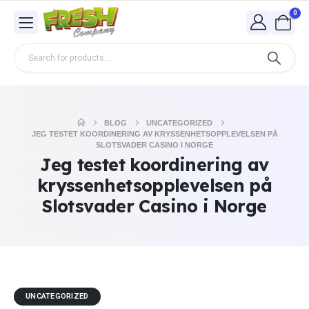
0
BLOG
UNCATEGORIZED
JEG TESTET KOORDINERING AV KRYSSENHETSOPPLEVELSEN PÅ
SLOTSVADER CASINO I NORGE
Jeg testet koordinering av
kryssenhetsopplevelsen på
Slotsvader Casino i Norge
UNCATEGORIZED