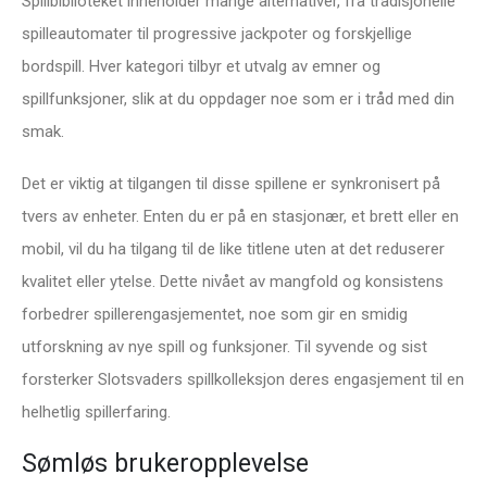
Spillbiblioteket inneholder mange alternativer, fra tradisjonelle
spilleautomater til progressive jackpoter og forskjellige
bordspill. Hver kategori tilbyr et utvalg av emner og
spillfunksjoner, slik at du oppdager noe som er i tråd med din
smak.
Det er viktig at tilgangen til disse spillene er synkronisert på
tvers av enheter. Enten du er på en stasjonær, et brett eller en
mobil, vil du ha tilgang til de like titlene uten at det reduserer
kvalitet eller ytelse. Dette nivået av mangfold og konsistens
forbedrer spillerengasjementet, noe som gir en smidig
utforskning av nye spill og funksjoner. Til syvende og sist
forsterker Slotsvaders spillkolleksjon deres engasjement til en
helhetlig spillerfaring.
Sømløs brukeropplevelse