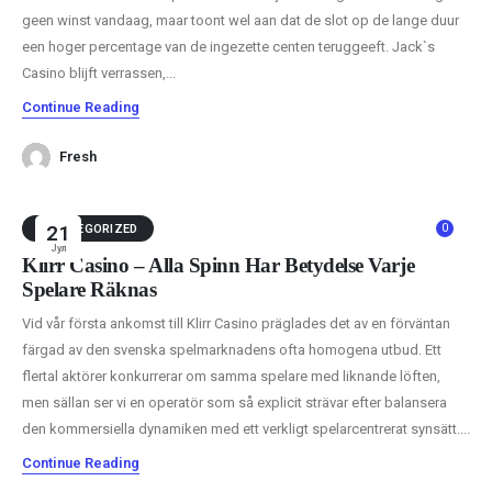
geen winst vandaag, maar toont wel aan dat de slot op de lange duur
een hoger percentage van de ingezette centen teruggeeft. Jack`s
Casino blijft verrassen,...
Continue Reading
Fresh
0
UNCATEGORIZED
21
Јул
Klirr Casino – Alla Spinn Har Betydelse Varje
Spelare Räknas
Vid vår första ankomst till Klirr Casino präglades det av en förväntan
färgad av den svenska spelmarknadens ofta homogena utbud. Ett
flertal aktörer konkurrerar om samma spelare med liknande löften,
men sällan ser vi en operatör som så explicit strävar efter balansera
den kommersiella dynamiken med ett verkligt spelarcentrerat synsätt....
Continue Reading