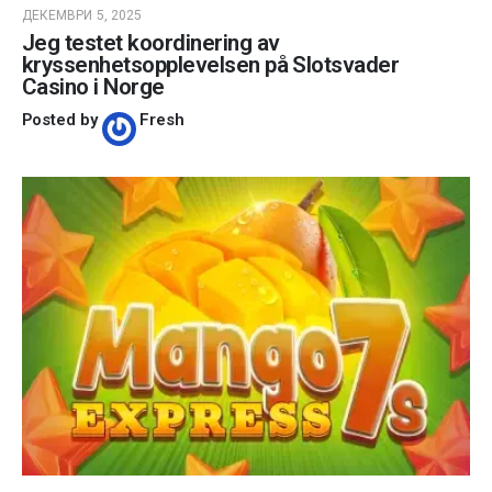
ДЕКЕМВРИ 5, 2025
Jeg testet koordinering av
kryssenhetsopplevelsen på Slotsvader
Casino i Norge
Posted by
Fresh