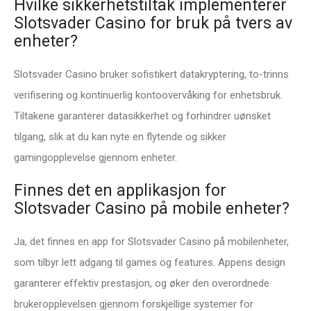
Hvilke sikkerhetstiltak implementerer
Slotsvader Casino for bruk på tvers av
enheter?
Slotsvader Casino bruker sofistikert datakryptering, to-trinns
verifisering og kontinuerlig kontoovervåking for enhetsbruk.
Tiltakene garanterer datasikkerhet og forhindrer uønsket
tilgang, slik at du kan nyte en flytende og sikker
gamingopplevelse gjennom enheter.
Finnes det en applikasjon for
Slotsvader Casino på mobile enheter?
Ja, det finnes en app for Slotsvader Casino på mobilenheter,
som tilbyr lett adgang til games og features. Appens design
garanterer effektiv prestasjon, og øker den overordnede
brukeropplevelsen gjennom forskjellige systemer for