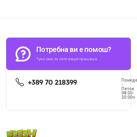
Потребна ви е помош?
Тука сме за сите ваши прашања.
Понед
+389 70 218399
-
Петок
08:00-
20:00ч