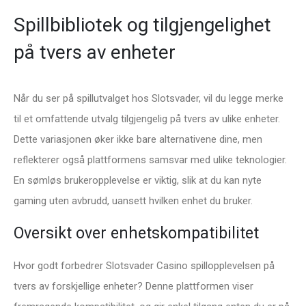
Spillbibliotek og tilgjengelighet
på tvers av enheter
Når du ser på spillutvalget hos Slotsvader, vil du legge merke
til et omfattende utvalg tilgjengelig på tvers av ulike enheter.
Dette variasjonen øker ikke bare alternativene dine, men
reflekterer også plattformens samsvar med ulike teknologier.
En sømløs brukeropplevelse er viktig, slik at du kan nyte
gaming uten avbrudd, uansett hvilken enhet du bruker.
Oversikt over enhetskompatibilitet
Hvor godt forbedrer Slotsvader Casino spillopplevelsen på
tvers av forskjellige enheter? Denne plattformen viser