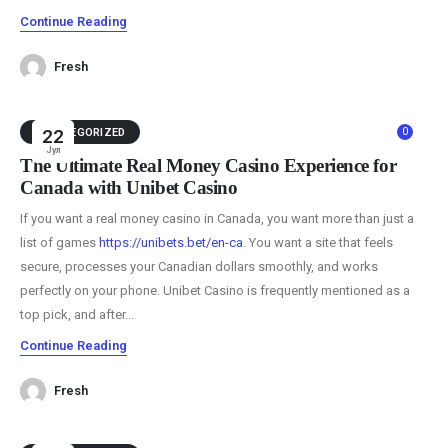
Continue Reading
Fresh
0
UNCATEGORIZED
22
Јул
The Ultimate Real Money Casino Experience for
Canada with Unibet Casino
If you want a real money casino in Canada, you want more than just a
list of games
https://unibets.bet/en-ca
. You want a site that feels
secure, processes your Canadian dollars smoothly, and works
perfectly on your phone. Unibet Casino is frequently mentioned as a
top pick, and after...
Continue Reading
Fresh