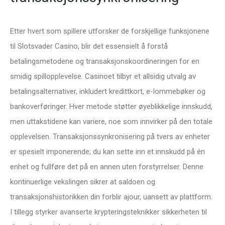
Etter hvert som spillere utforsker de forskjellige funksjonene
til Slotsvader Casino, blir det essensielt å forstå
betalingsmetodene og transaksjonskoordineringen for en
smidig spillopplevelse. Casinoet tilbyr et allsidig utvalg av
betalingsalternativer, inkludert kredittkort, e-lommebøker og
bankoverføringer. Hver metode støtter øyeblikkelige innskudd,
men uttakstidene kan variere, noe som innvirker på den totale
opplevelsen. Transaksjonssynkronisering på tvers av enheter
er spesielt imponerende; du kan sette inn et innskudd på én
enhet og fullføre det på en annen uten forstyrrelser. Denne
kontinuerlige vekslingen sikrer at saldoen og
transaksjonshistorikken din forblir ajour, uansett av plattform.
I tillegg styrker avanserte krypteringsteknikker sikkerheten til