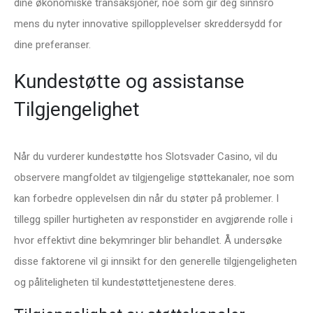
dine økonomiske transaksjoner, noe som gir deg sinnsro
mens du nyter innovative spillopplevelser skreddersydd for
dine preferanser.
Kundestøtte og assistanse
Tilgjengelighet
Når du vurderer kundestøtte hos Slotsvader Casino, vil du
observere mangfoldet av tilgjengelige støttekanaler, noe som
kan forbedre opplevelsen din når du støter på problemer. I
tillegg spiller hurtigheten av responstider en avgjørende rolle i
hvor effektivt dine bekymringer blir behandlet. Å undersøke
disse faktorene vil gi innsikt for den generelle tilgjengeligheten
og påliteligheten til kundestøttetjenestene deres.