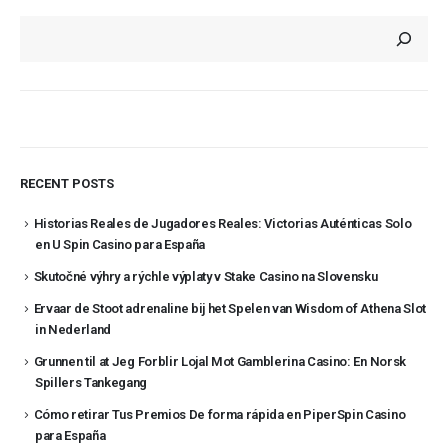
RECENT POSTS
Historias Reales de Jugadores Reales: Victorias Auténticas Solo
en U Spin Casino para España
Skutočné výhry a rýchle výplaty v Stake Casino na Slovensku
Ervaar de Stoot adrenaline bij het Spelen van Wisdom of Athena Slot
in Nederland
Grunnen til at Jeg Forblir Lojal Mot Gamblerina Casino: En Norsk
Spillers Tankegang
Cómo retirar Tus Premios De forma rápida en PiperSpin Casino
para España