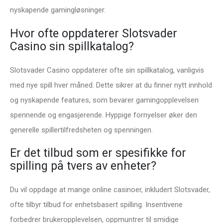
nyskapende gamingløsninger.
Hvor ofte oppdaterer Slotsvader
Casino sin spillkatalog?
Slotsvader Casino oppdaterer ofte sin spillkatalog, vanligvis
med nye spill hver måned. Dette sikrer at du finner nytt innhold
og nyskapende features, som bevarer gamingopplevelsen
spennende og engasjerende. Hyppige fornyelser øker den
generelle spillertilfredsheten og spenningen.
Er det tilbud som er spesifikke for
spilling på tvers av enheter?
Du vil oppdage at mange online casinoer, inkludert Slotsvader,
ofte tilbyr tilbud for enhetsbasert spilling. Insentivene
forbedrer brukeropplevelsen, oppmuntrer til smidige