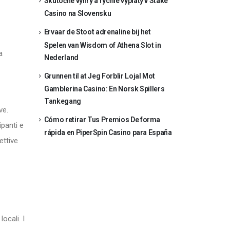
Skutočné výhry a rýchle výplaty v Stake
Casino na Slovensku
Ervaar de Stoot adrenaline bij het
Spelen van Wisdom of Athena Slot in
a
Nederland
Grunnen til at Jeg Forblir Lojal Mot
Gamblerina Casino: En Norsk Spillers
Tankegang
ve.
Cómo retirar Tus Premios De forma
ipanti e
rápida en PiperSpin Casino para España
ettive
ocali. I