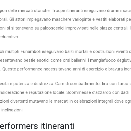
ri delle mercati storiche. Troupe itineranti eseguivano drammi sacri
ali. Gli attori impiegavano maschere variopinte e vestiti elaborati pe
oni si si tenevano su palcoscenici improvvisati nelle piazze centrali. I
educativo.
icoli multipli. Funamboli eseguivano balzi mortali e costruzioni viventi 
presentavano bestie esotici come orsi ballerini. I mangiafuoco deglut
te. Queste performance necessitavano anni di esercizio e bravura incre
 esibire potenza e destrezza. Gare di combattimento, tiro con l’arco 
onsiderazione e reputazione locale. Scommesse d’azzardo con dadi
ioni divertenti mutavano le mercati in celebrazioni integrali dove og
inclinazioni.
erformers itineranti