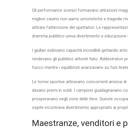
Gli performance scenici formavano attrazioni maggio
migliori casino non aams umoristiche e tragedie mor
attirare l’attenzione del spettatori. Le rappresentazi
dramma pubblico univa divertimento e educazione 
I giullari esibivano capacità incredibili gettando art
rendevano gli pubblico attoniti fiato. Addestratori 
fuoco mentre i equilibristi avanzavano su funi tira
Le tornei sportive attiravano concorrenti ansiosi di
davano premi in soldi. I campioni guadagnavano c
prosperavano negli zone delle fiere. Queste occupaz
ospite incontrava divertimento appropriato ai propri 
Maestranze, venditori e p