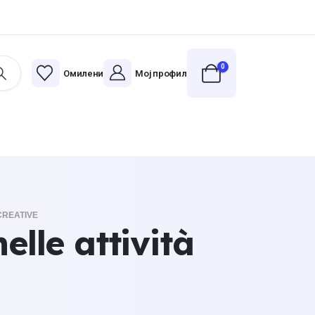
0
Омилени
Мој профил
CREATIVE
elle attività