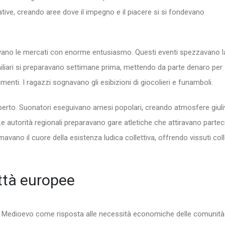
eative, creando aree dove il impegno e il piacere si si fondevano
ettavano le mercati con enorme entusiasmo. Questi eventi spezzavano l
miliari si preparavano settimane prima, mettendo da parte denaro per
imenti. I ragazzi sognavano gli esibizioni di giocolieri e funamboli.
perto. Suonatori eseguivano arnesi popolari, creando atmosfere giuli
Le autorità regionali preparavano gare atletiche che attiravano partec
vano il cuore della esistenza ludica collettiva, offrendo vissuti coll
ittà europee
to Medioevo come risposta alle necessità economiche delle comunità l