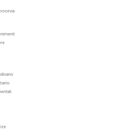
crocevia
enimenti
ere
bilivano
iario.
entali.
nze.