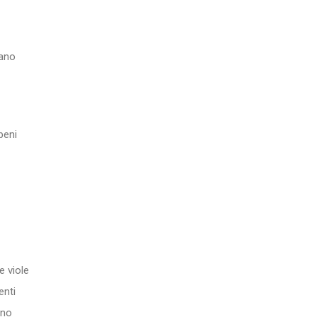
vano
beni
e viole
enti
ano