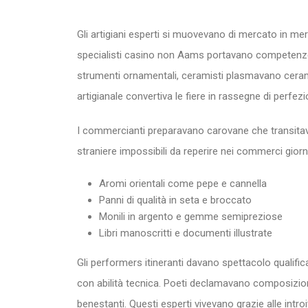
Gli artigiani esperti si muovevano di mercato in merca
specialisti casino non Aams portavano competenze i
strumenti ornamentali, ceramisti plasmavano ceramic
artigianale convertiva le fiere in rassegne di perfezi
I commercianti preparavano carovane che transitav
straniere impossibili da reperire nei commerci giorna
Aromi orientali come pepe e cannella
Panni di qualità in seta e broccato
Monili in argento e gemme semipreziose
Libri manoscritti e documenti illustrate
Gli performers itineranti davano spettacolo qualific
con abilità tecnica. Poeti declamavano composizioni 
benestanti. Questi esperti vivevano grazie alle int