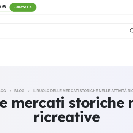
399
Јавете Се
LOG
BLOG
IL RUOLO DELLE MERCATI STORICHE NELLE ATTIVITÀ RI
le mercati storiche n
ricreative