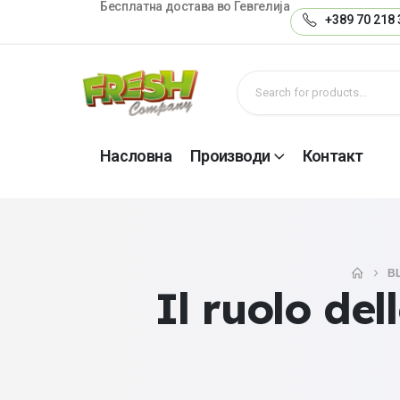
Бесплатна достава во Гевгелија
+389 70 218 
Насловна
Производи
Контакт
B
Il ruolo del