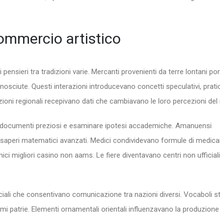
commercio artistico
ensieri tra tradizioni varie. Mercanti provenienti da terre lontani p
nosciute. Questi interazioni introducevano concetti speculativi, prati
oni regionali recepivano dati che cambiavano le loro percezioni de
ire documenti preziosi e esaminare ipotesi accademiche. Amanuensi
 saperi matematici avanzati. Medici condividevano formule di medic
ici migliori casino non aams. Le fiere diventavano centri non ufficiali
ali che consentivano comunicazione tra nazioni diversi. Vocaboli st
omi patrie. Elementi ornamentali orientali influenzavano la produzione