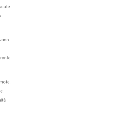
issate
a
avano
urante
emote.
e.
ità