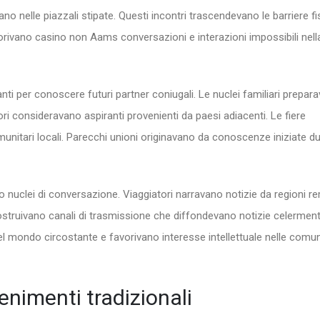
ivano nelle piazzali stipate. Questi incontri trascendevano le barriere f
vorivano casino non Aams conversazioni e interazioni impossibili nell
anti per conoscere futuri partner coniugali. Le nuclei familiari prepar
ori consideravano aspiranti provenienti da paesi adiacenti. Le fiere
omunitari locali. Parecchi unioni originavano da conoscenze iniziate d
 nuclei di conversazione. Viaggiatori narravano notizie da regioni r
 costruivano canali di trasmissione che diffondevano notizie celerment
 mondo circostante e favorivano interesse intellettuale nelle comun
tenimenti tradizionali