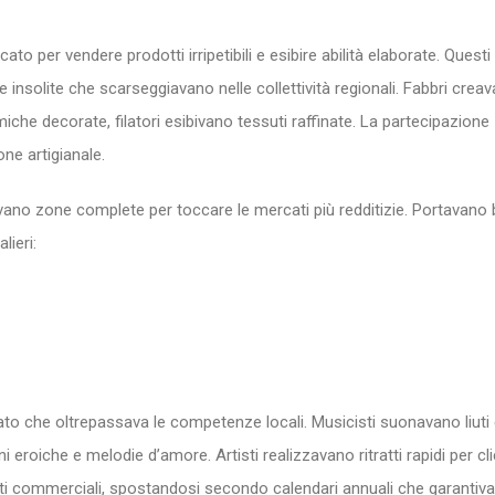
to per vendere prodotti irripetibili e esibire abilità elaborate. Questi
nsolite che scarseggiavano nelle collettività regionali. Fabbri crea
he decorate, filatori esibivano tessuti raffinate. La partecipazione
one artigianale.
ano zone complete per toccare le mercati più redditizie. Portavano 
lieri:
ato che oltrepassava le competenze locali. Musicisti suonavano liuti 
eroiche e melodie d’amore. Artisti realizzavano ritratti rapidi per cli
roiti commerciali, spostandosi secondo calendari annuali che garantiv