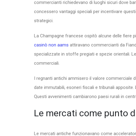
commercianti richiedevano di luoghi sicuri dove bara
concessero vantaggi speciali per incentivare questi 
strategici.
La Champagne francese ospitò alcune delle fiere più
casinò non aams
attiravano commercianti da Fiandra
specializzate in stoffe pregiati e spezie orientali.
commerciali.
I regnanti antichi ammisero il valore commerciale del
date immutabili, esoneri fiscali e tribunali apposite.
Questi avvenimenti cambiarono paesi rurali in centri 
Le mercati come punto di 
Le mercati antiche funzionavano come acceleratori d