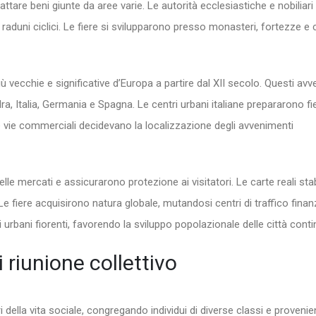
ttare beni giunte da aree varie. Le autorità ecclesiastiche e nobiliari
raduni ciclici. Le fiere si svilupparono presso monasteri, fortezze e 
 vecchie e significative d’Europa a partire dal XII secolo. Questi avv
, Italia, Germania e Spagna. Le centri urbani italiane prepararono fi
 Le vie commerciali decidevano la localizzazione degli avvenimenti
le mercati e assicurarono protezione ai visitatori. Le carte reali sta
 Le fiere acquisirono natura globale, mutandosi centri di traffico finanz
urbani fiorenti, favorendo la sviluppo popolazionale delle città contin
riunione collettivo
ella vita sociale, congregando individui di diverse classi e provenie