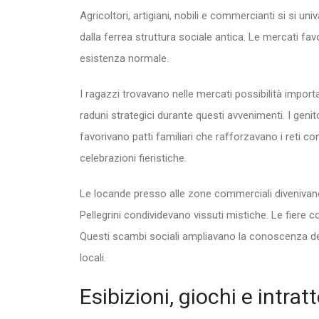
Agricoltori, artigiani, nobili e commercianti si si un
dalla ferrea struttura sociale antica. Le mercati fa
esistenza normale.
I ragazzi trovavano nelle mercati possibilità import
raduni strategici durante questi avvenimenti. I genit
favorivano patti familiari che rafforzavano i reti c
celebrazioni fieristiche.
Le locande presso alle zone commerciali divenivano
Pellegrini condividevano vissuti mistiche. Le fiere
Questi scambi sociali ampliavano la conoscenza del
locali.
Esibizioni, giochi e intrat