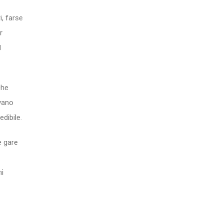
, farse
r
l
che
ivano
dibile.
e gare
ni