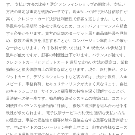
す。 支払い方法の比較と選定 オンラインショップの開業時、支払い
方法の選定は重要な物語の一章です。現金払いや銀行振込は信頼性が
高く、クレジットカード決済は利便性で顧客を逃しません。しかし、
手数料や決済期間は各社で異なるため、コストパフォーマンスを精査
する必要があります。貴方の店舗のターゲット層と商品価格帯を見極
め、複数の選択肢を用意することが、コンバージョン率向上への確か
な一歩となります。 Q: 手数料が安い方法は？ A: 現金払いや振込は手
数料が低めですが、顧客の利便性は下がります。バランスが鍵です。
クレジットカードとデビットカード 適切な支払い方法の選定は、業務
効率化と顧客体験向上の重要な鍵となります。現金、銀行振込、クレ
ジットカード、デジタルウォレットなど各方式は、決済手数料、入金
スピード、事務負荷、セキュリティリスクが大きく異なります。自社
のキャッシュフローサイクルと顧客層の特性を深く理解することが、
最適解への第一歩です。効果的な決済システムの構築には、コストと
利便性のバランスを総合的に評価し、複数の選択肢を組み合わせる柔
軟性が求められます。 電子決済サービスの利便性 適切な支払い方法
の選定は、事業の収益性と顧客体験を直接左右する重要な経営判断で
す。**ECサイトのコンバージョン率向上**には、顧客の多様なニーズ
に応える選択肢の提供が不可欠です。現金決済、クレジットカード、