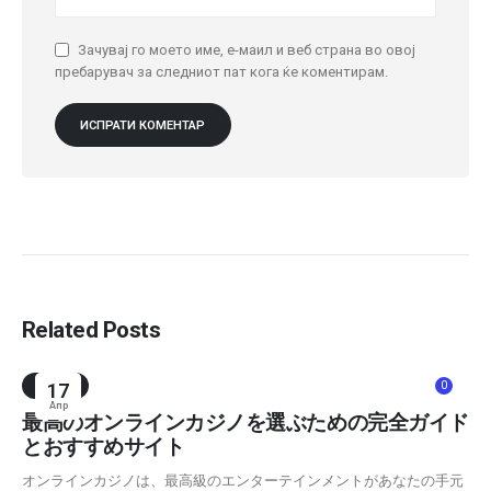
Зачувај го моето име, е-маил и веб страна во овој
пребарувач за следниот пат кога ќе коментирам.
Related Posts
0
NEWS
17
Апр
最高のオンラインカジノを選ぶための完全ガイド
とおすすめサイト
オンラインカジノは、最高級のエンターテインメントがあなたの手元