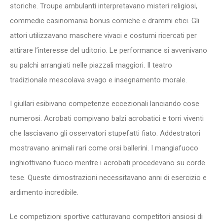
storiche. Troupe ambulanti interpretavano misteri religiosi,
commedie casinomania bonus comiche e drammi etici. Gli
attori utilizzavano maschere vivaci e costumi ricercati per
attirare l’interesse del uditorio. Le performance si avvenivano
su palchi arrangiati nelle piazzali maggiori. Il teatro
tradizionale mescolava svago e insegnamento morale.
I giullari esibivano competenze eccezionali lanciando cose
numerosi. Acrobati compivano balzi acrobatici e torri viventi
che lasciavano gli osservatori stupefatti fiato. Addestratori
mostravano animali rari come orsi ballerini. I mangiafuoco
inghiottivano fuoco mentre i acrobati procedevano su corde
tese. Queste dimostrazioni necessitavano anni di esercizio e
ardimento incredibile.
Le competizioni sportive catturavano competitori ansiosi di