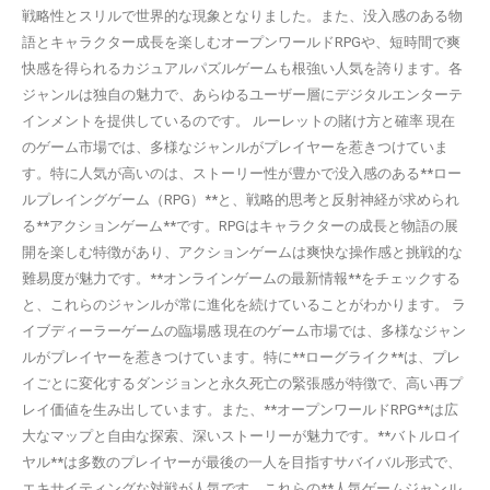
戦略性とスリルで世界的な現象となりました。また、没入感のある物
語とキャラクター成長を楽しむオープンワールドRPGや、短時間で爽
快感を得られるカジュアルパズルゲームも根強い人気を誇ります。各
ジャンルは独自の魅力で、あらゆるユーザー層にデジタルエンターテ
インメントを提供しているのです。 ルーレットの賭け方と確率 現在
のゲーム市場では、多様なジャンルがプレイヤーを惹きつけていま
す。特に人気が高いのは、ストーリー性が豊かで没入感のある**ロー
ルプレイングゲーム（RPG）**と、戦略的思考と反射神経が求められ
る**アクションゲーム**です。RPGはキャラクターの成長と物語の展
開を楽しむ特徴があり、アクションゲームは爽快な操作感と挑戦的な
難易度が魅力です。**オンラインゲームの最新情報**をチェックする
と、これらのジャンルが常に進化を続けていることがわかります。 ラ
イブディーラーゲームの臨場感 現在のゲーム市場では、多様なジャン
ルがプレイヤーを惹きつけています。特に**ローグライク**は、プレ
イごとに変化するダンジョンと永久死亡の緊張感が特徴で、高い再プ
レイ価値を生み出しています。また、**オープンワールドRPG**は広
大なマップと自由な探索、深いストーリーが魅力です。**バトルロイ
ヤル**は多数のプレイヤーが最後の一人を目指すサバイバル形式で、
エキサイティングな対戦が人気です。これらの**人気ゲームジャンル