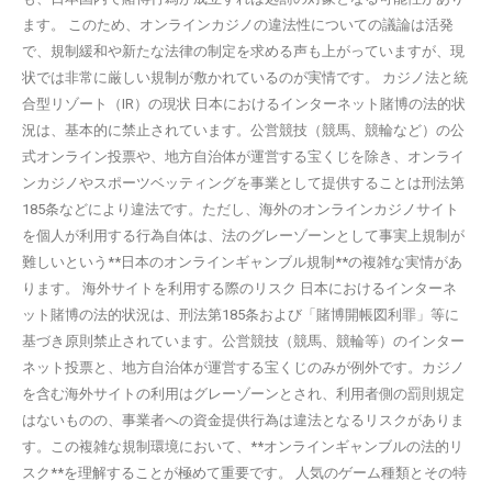
ます。 このため、オンラインカジノの違法性についての議論は活発
で、規制緩和や新たな法律の制定を求める声も上がっていますが、現
状では非常に厳しい規制が敷かれているのが実情です。 カジノ法と統
合型リゾート（IR）の現状 日本におけるインターネット賭博の法的状
況は、基本的に禁止されています。公営競技（競馬、競輪など）の公
式オンライン投票や、地方自治体が運営する宝くじを除き、オンライ
ンカジノやスポーツベッティングを事業として提供することは刑法第
185条などにより違法です。ただし、海外のオンラインカジノサイト
を個人が利用する行為自体は、法のグレーゾーンとして事実上規制が
難しいという**日本のオンラインギャンブル規制**の複雑な実情があ
ります。 海外サイトを利用する際のリスク 日本におけるインターネ
ット賭博の法的状況は、刑法第185条および「賭博開帳図利罪」等に
基づき原則禁止されています。公営競技（競馬、競輪等）のインター
ネット投票と、地方自治体が運営する宝くじのみが例外です。カジノ
を含む海外サイトの利用はグレーゾーンとされ、利用者側の罰則規定
はないものの、事業者への資金提供行為は違法となるリスクがありま
す。この複雑な規制環境において、**オンラインギャンブルの法的リ
スク**を理解することが極めて重要です。 人気のゲーム種類とその特