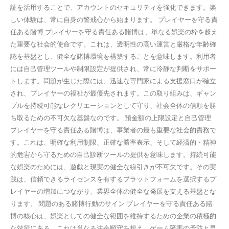
証を活用することで、アカウントのセキュリティを強化できます。楽
しい体験は、常に自身の警戒心から始まります。 プレイヤーを守る責
任ある賭博 プレイヤーを守る責任ある賭博は、単なる娯楽の枠を超え
た重要な社会的使命です。これは、透明性の高い運営と厳格な年齢確
認を基盤とし、健全な賭博環境を構築することを意味します。利用者
には自己管理ツールや制限設定が提供され、常に冷静な判断をサポー
トします。問題が生じた際には、迅速な専門家による支援窓口が確立
され、プレイヤーの福祉が最優先されます。この取り組みは、ギャン
ブルを持続可能なレクリエーションとして守り、社会全体の信頼を勝
ち取るための不可欠な基盤なのです。 預金額の上限設定と自己管理
プレイヤーを守る責任ある賭博は、事業者の最も重要な社会的責務で
す。これは、明確な利用制限、正確な勝率表示、そして経済的・精神
的危害から守るための自己診断ツールの提供を意味します。持続可能
な娯楽のためには、遊戯と現実の健全な線引きが不可欠です。その実
践は、信頼できるライセンスを有するプラットフォームを選択するプ
レイヤーの増加につながり、業界全体の健全な発展を支える基盤とな
ります。 問題のある賭博行動のサイン プレイヤーを守る責任ある賭
博の核心は、娯楽としての健全な範囲を維持するための企業の積極的
な対策にある。これは単なる法令順守を超え、ゲーム障害の予防と早