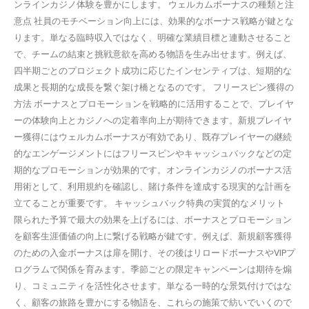
ンラインカジノ体験を豊かにします。 ウェルカムボーナスの種類と注
意点 社員のモチベーション向上には、効果的なボーナス戦略が鍵とな
ります。単なる臨時収入ではなく、明確な業績目標と連動させること
で、チームの結束と挑戦意欲を高める物語を生み出せます。例えば、
四半期ごとのプロジェクト成功に応じたインセンティブは、短期的な
成果と長期的な成長を繋ぐ架け橋となるのです。 フリースピン獲得の
方法 ボーナスとプロモーションを戦略的に活用することで、プレイヤ
ーの体験向上とカジノへの定着率向上が期待できます。新規プレイヤ
ー獲得にはウェルカムボーナスが有効であり、既存プレイヤーの継続
的なエンゲージメントにはフリースピンやキャッシュバックなどの定
期的なプロモーションが効果的です。オンラインカジノのボーナス活
用術として、利用規約を確認し、賭け条件を達成する現実的な計画を
立てることが重要です。 キャッシュバック特典の実質的なメリット
限られた予算で最大の効果を上げるには、ボーナスとプロモーション
を顧客生涯価値の向上に繋げる戦略が鍵です。例えば、新規顧客獲得
のための入金ボーナスは扉を開け、その後はリロードボーナスやVIPプ
ログラムで関係を育みます。季節ごとの限定キャンペーンは期待を煽
り、コミュニティを活性化させます。単なる一時的な景気付けではな
く、顧客の旅路を豊かにする物語を、これらの施策で紡いでいくので