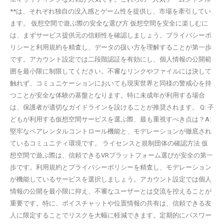
**は、それぞれ独自の没入感とゲーム性を提供し、市場を牽引してい
ます。 仮想空間で遊ぶ際の安全な選び方 仮想空間を安全に楽しむに
は、まずサービス提供元の信頼性を確認しましょう。プライバシーポ
リシーと利用規約を精査し、データの扱い方を理解することが第一歩
です。アカウント設定では二段階認証を有効にし、個人情報の公開範
囲を最小限に制限してください。不審なリンクやファイルには決して
触れず、コミュニケーションにおいても現実世界と同様の警戒心を持
つことが安全な体験の基盤となります。特に未成年が利用する場合
は、保護者が適切なガイドラインを設けることが推奨されます。 Q: 子
どもが利用する仮想空間サービスを選ぶ際、最も重視すべき点は？A:
堅牢なペアレンタルコントロール機能と、モデレーションが徹底され
ているコミュニティ環境です。 ライセンスと規制団体の確認方法 仮
想空間で遊ぶ際は、信頼できるVRプラットフォーム選びが安全の第一
歩です。利用規約とプライバシーポリシーを精査し、モデレーション
が機能しているサービスを選択しましょう。アカウント設定では個人
情報の公開を最小限に抑え、不審なユーザーとは交流を控えることが
重要です。特に、ボイスチャットや位置情報の共有は、信頼できる友
人に限定することでリスクを大幅に軽減できます。定期的にパスワー