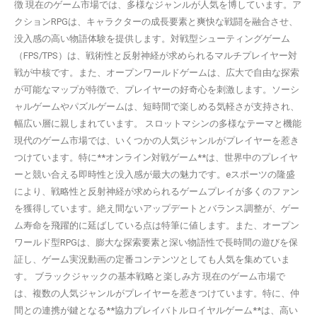
徴 現在のゲーム市場では、多様なジャンルが人気を博しています。ア
クションRPGは、キャラクターの成長要素と爽快な戦闘を融合させ、
没入感の高い物語体験を提供します。対戦型シューティングゲーム
（FPS/TPS）は、戦術性と反射神経が求められるマルチプレイヤー対
戦が中核です。また、オープンワールドゲームは、広大で自由な探索
が可能なマップが特徴で、プレイヤーの好奇心を刺激します。ソーシ
ャルゲームやパズルゲームは、短時間で楽しめる気軽さが支持され、
幅広い層に親しまれています。 スロットマシンの多様なテーマと機能
現代のゲーム市場では、いくつかの人気ジャンルがプレイヤーを惹き
つけています。特に**オンライン対戦ゲーム**は、世界中のプレイヤ
ーと競い合える即時性と没入感が最大の魅力です。eスポーツの隆盛
により、戦略性と反射神経が求められるゲームプレイが多くのファン
を獲得しています。絶え間ないアップデートとバランス調整が、ゲー
ム寿命を飛躍的に延ばしている点は特筆に値します。また、オープン
ワールド型RPGは、膨大な探索要素と深い物語性で長時間の遊びを保
証し、ゲーム実況動画の定番コンテンツとしても人気を集めていま
す。 ブラックジャックの基本戦略と楽しみ方 現在のゲーム市場で
は、複数の人気ジャンルがプレイヤーを惹きつけています。特に、仲
間との連携が鍵となる**協力プレイバトルロイヤルゲーム**は、高い