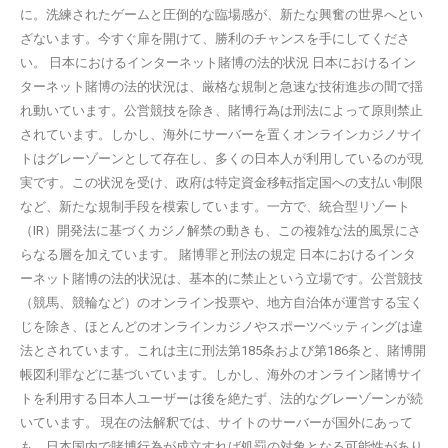
に。洗練されたゲームと圧倒的な臨場感が、新たな興奮の世界へとい
ざないます。今すぐ扉を開けて、勝利のチャンスを手にしてくださ
い。 日本におけるインターネット賭博の法的状況 日本におけるイン
ターネット賭博の法的状況は、厳格な規制と急速な技術進歩の間で揺
れ動いています。公営競技を除き、賭博行為は刑法によって原則禁止
されています。しかし、海外にサーバーを置くオンラインカジノサイ
トはグレーゾーンとして存在し、多くの日本人が利用しているのが現
実です。この状況を受け、政府は特定資金移転指定国への支払い制限
など、新たな規制手段を模索しています。一方で、統合型リゾート
（IR）開発法に基づくカジノ解禁の動きも、この複雑な法的風景にさ
らなる層を加えています。 賭博罪と刑法の規定 日本におけるインタ
ーネット賭博の法的状況は、基本的に禁止という立場です。公営競技
（競馬、競輪など）のオンライン投票や、地方自治体が運営する宝く
じを除き、ほとんどのオンラインカジノやスポーツベッティングは違
法とされています。これは主に刑法第185条および第186条と、賭博開
帳図利罪などに基づいています。しかし、海外のオンライン賭博サイ
トを利用する日本人ユーザーは後を絶たず、法的なグレーゾーンが続
いています。 現在の法解釈では、サイトのサーバーが国外にあって
も、日本国内で賭博行為が成立すれば処罰の対象となる可能性があり