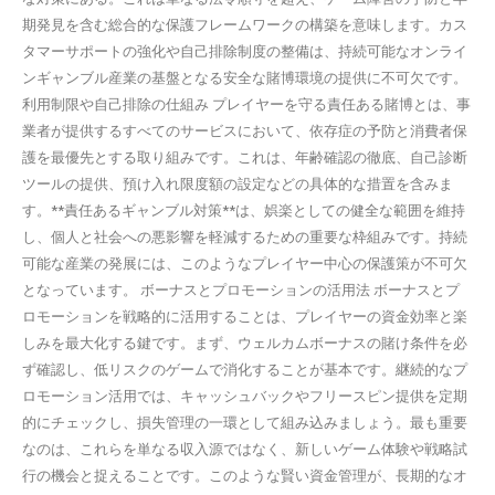
期発見を含む総合的な保護フレームワークの構築を意味します。カス
タマーサポートの強化や自己排除制度の整備は、持続可能なオンライ
ンギャンブル産業の基盤となる安全な賭博環境の提供に不可欠です。
利用制限や自己排除の仕組み プレイヤーを守る責任ある賭博とは、事
業者が提供するすべてのサービスにおいて、依存症の予防と消費者保
護を最優先とする取り組みです。これは、年齢確認の徹底、自己診断
ツールの提供、預け入れ限度額の設定などの具体的な措置を含みま
す。**責任あるギャンブル対策**は、娯楽としての健全な範囲を維持
し、個人と社会への悪影響を軽減するための重要な枠組みです。持続
可能な産業の発展には、このようなプレイヤー中心の保護策が不可欠
となっています。 ボーナスとプロモーションの活用法 ボーナスとプ
ロモーションを戦略的に活用することは、プレイヤーの資金効率と楽
しみを最大化する鍵です。まず、ウェルカムボーナスの賭け条件を必
ず確認し、低リスクのゲームで消化することが基本です。継続的なプ
ロモーション活用では、キャッシュバックやフリースピン提供を定期
的にチェックし、損失管理の一環として組み込みましょう。最も重要
なのは、これらを単なる収入源ではなく、新しいゲーム体験や戦略試
行の機会と捉えることです。このような賢い資金管理が、長期的なオ