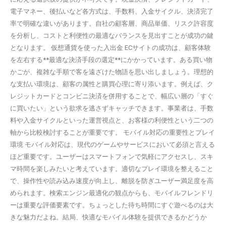
電子マネー、後払いなど各方式は、手数料、入金サイクル、決済完了
率で明確な違いがあります。自社の顧客層、商品単価、リスク許容度
を分析し、コストと利便性の最適なバランスを見出すことが成功の鍵
となります。 仮想通貨を使った入出金 ECサイトの成功は、顧客体験
を左右する**最適な決済手段の選定**にかかっています。ある買い物
かごが、複雑な手順で客を遠ざけた物語を思い出しましょう。理想的
な支払い環境は、顧客の属性と購買心理に寄り添います。例えば、ク
レジットカードとコンビニ決済を併用することで、幅広い層の「すぐ
に買いたい」という欲求を逃さずキャッチできます。事業者は、手数
料や入金サイクルといった運営視点と、お客様の利便性という二つの
軸から比較検討することが重要です。 モバイル対応の重要性とプレイ
環境 モバイル対応は、現代のゲームやサービスにおいて必須と言える
ほど重要です。ユーザーはスマートフォンで気軽にアクセスし、スキ
マ時間を楽しみたいと考えています。適切なプレイ環境を整えること
で、操作性や読み込み速度が向上し、離脱を防ぎユーザー満足度を高
められます。検索エンジン最適化の観点からも、モバイルフレンドリ
ーは重要な評価要素です。ちょっとした待ち時間にすぐ遊べるのは大
きな魅力だよね。結局、快適なモバイル体験を提供できるかどうか