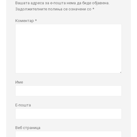
Вашата адреса за е-пошта нема да биде објавена.
Задолжителните полиња се означени со
*
Коментар
*
Име
Е-пошта
Веб страница