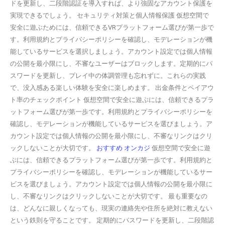
ドを更新し、二段階認証を導入すれば、より強固なアカウント保護を
実現できるでしょう。 セキュリティ対策と個人情報保護 仮想空間で
安全に遊ぶためには、信頼できるVRプラットフォーム選びが第一歩で
す。利用規約とプライバシーポリシーを確認し、モデレーションが機
能しているサービスを選択しましょう。アカウント設定では個人情報
の公開を最小限にし、不審なユーザーはブロックします。定期的にパ
スワードを更新し、プレイ中の体調管理も忘れずに。これらの実践
で、没入感ある楽しい体験を安全に楽しめます。 出金条件とペイアウ
ト率のチェックポイント 仮想空間で安全に遊ぶには、信頼できるプラ
ットフォーム選びが第一歩です。利用規約とプライバシーポリシーを
確認し、モデレーションが機能しているサービスを選びましょう。ア
カウント設定では個人情報の公開を最小限にし、不審なリンクはクリ
ックしないことが大切です。
おすすめ オンカジ
仮想空間で安全に遊
ぶには、信頼できるプラットフォーム選びが第一歩です。利用規約と
プライバシーポリシーを確認し、モデレーションが機能しているサー
ビスを選びましょう。アカウント設定では個人情報の公開を最小限に
し、不審なリンクはクリックしないことが大切です。 最も重要なの
は、どんなに親しくなっても、現実の連絡先や住所を絶対に教えない
という鉄則を守ることです。 定期的にパスワードを更新し、二段階認