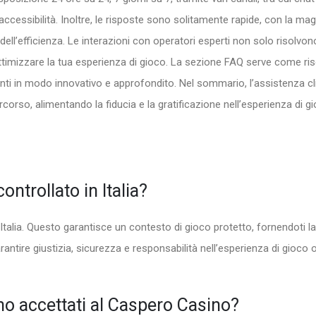
accessibilità. Inoltre, le risposte sono solitamente rapide, con la mag
 dell’efficienza. Le interazioni con operatori esperti non solo risolvono
timizzare la tua esperienza di gioco. La sezione FAQ serve come ri
i in modo innovativo e approfondito. Nel sommario, l’assistenza cli
orso, alimentando la fiducia e la gratificazione nell’esperienza di gi
ntrollato in Italia?
talia. Questo garantisce un contesto di gioco protetto, fornendoti la
rantire giustizia, sicurezza e responsabilità nell’esperienza di gioco o
o accettati al Caspero Casino?