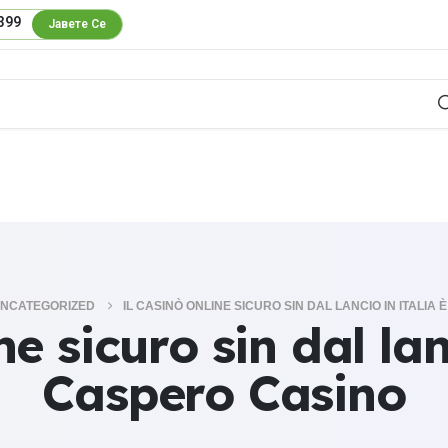
399
Јавете Се
NCATEGORIZED
IL CASINÒ ONLINE SICURO SIN DAL LANCIO IN ITALIA
ne sicuro sin dal lan
Caspero Casino