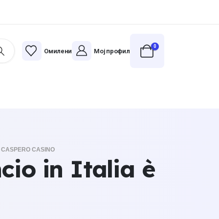
0
Омилени
Мој профил
 È CASPERO CASINO
cio in Italia è