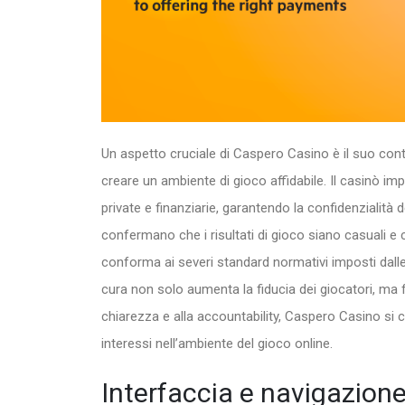
Un aspetto cruciale di Caspero Casino è il suo cont
creare un ambiente di gioco affidabile. Il casinò imp
private e finanziarie, garantendo la confidenzialità d
confermano che i risultati di gioco siano casuali e 
conforma ai severi standard normativi imposti dalle 
cura non solo aumenta la fiducia dei giocatori, m
chiarezza e alla accountability, Caspero Casino si
interessi nell’ambiente del gioco online.
Interfaccia e navigazione