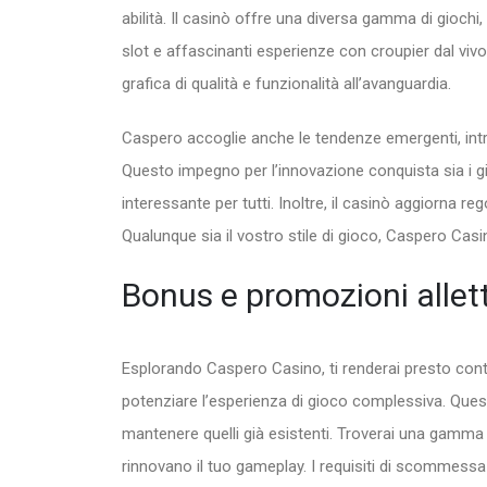
abilità. Il casinò offre una diversa gamma di giochi
slot e affascinanti esperienze con croupier dal vivo.
grafica di qualità e funzionalità all’avanguardia.
Caspero accoglie anche le tendenze emergenti, in
Questo impegno per l’innovazione conquista sia i gi
interessante per tutti. Inoltre, il casinò aggiorna 
Qualunque sia il vostro stile di gioco, Caspero Casi
Bonus e promozioni allet
Esplorando Caspero Casino, ti renderai presto cont
potenziare l’esperienza di gioco complessiva. Quest
mantenere quelli già esistenti. Troverai una gamma 
rinnovano il tuo gameplay. I requisiti di scommessa 