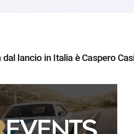
n dal lancio in Italia è Caspero Ca