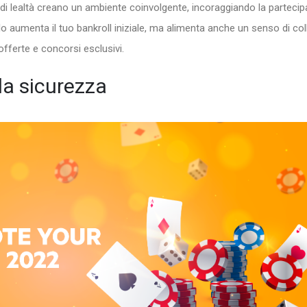
i di lealtà creano un ambiente coinvolgente, incoraggiando la parteci
 aumenta il tuo bankroll iniziale, ma alimenta anche un senso di coll
offerte e concorsi esclusivi.
 la sicurezza