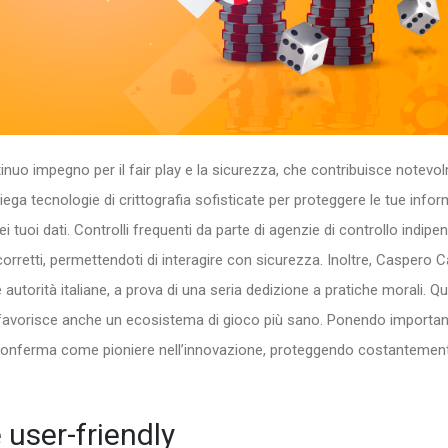
inuo impegno per il fair play e la sicurezza, che contribuisce notevo
iega tecnologie di crittografia sofisticate per proteggere le tue info
ei tuoi dati. Controlli frequenti da parte di agenzie di controllo indipe
corretti, permettendoti di interagire con sicurezza. Inoltre, Caspero C
autorità italiane, a prova di una seria dedizione a pratiche morali. Q
a favorisce anche un ecosistema di gioco più sano. Ponendo importan
 conferma come pioniere nell’innovazione, proteggendo costantement
 user-friendly