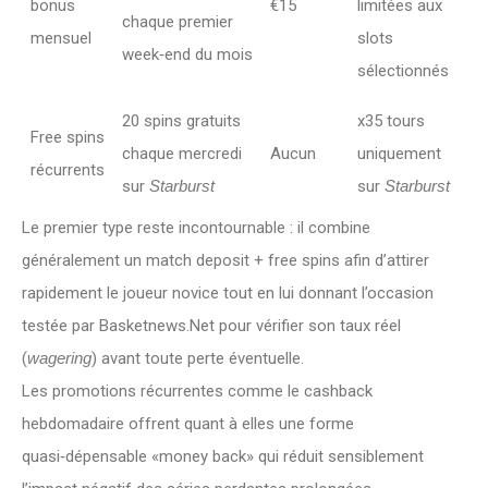
bonus
€15
limitées aux
chaque premier
mensuel
slots
week‑end du mois
sélectionnés
20 spins gratuits
x35 tours
Free spins
chaque mercredi
Aucun
uniquement
récurrents
sur
Starburst
sur
Starburst
Le premier type reste incontournable : il combine
généralement un match deposit + free spins afin d’attirer
rapidement le joueur novice tout en lui donnant l’occasion
testée par Basketnews.Net pour vérifier son taux réel
(
wagering
) avant toute perte éventuelle.
Les promotions récurrentes comme le cashback
hebdomadaire offrent quant à elles une forme
quasi‑dépensable «​money back​» qui réduit sensiblement