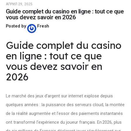
АПРИЛ 29, 2025
Guide complet du casino en ligne : tout ce que
vous devez savoir en 2026
Posted by
Fresh
Guide complet du casino
en ligne : tout ce que
vous devez savoir en
2026
Le marché des jeux d’argent sur internet explose depuis
quelques années : la puissance des serveurs cloud, la montée
de la réalité augmentée et l’essor des paiements instantanés
ont transformé l’expérience du joueur français. En 2026, plus