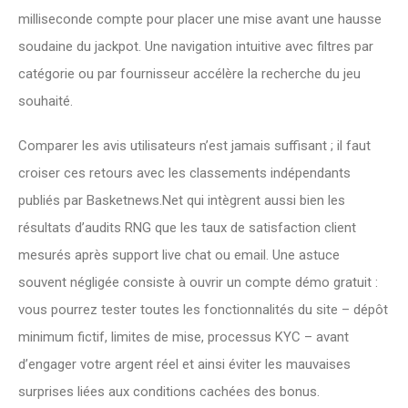
milliseconde compte pour placer une mise avant une hausse
soudaine du jackpot. Une navigation intuitive avec filtres par
catégorie ou par fournisseur accélère la recherche du jeu
souhaité.
Comparer les avis utilisateurs n’est jamais suffisant ; il faut
croiser ces retours avec les classements indépendants
publiés par Basketnews.Net qui intègrent aussi bien les
résultats d’audits RNG que les taux de satisfaction client
mesurés après support live chat ou email. Une astuce
souvent négligée consiste à ouvrir un compte démo gratuit :
vous pourrez tester toutes les fonctionnalités du site – dépôt
minimum fictif, limites de mise, processus KYC – avant
d’engager votre argent réel et ainsi éviter les mauvaises
surprises liées aux conditions cachées des bonus.