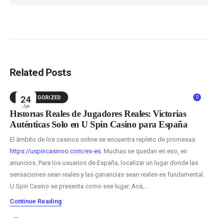
Related Posts
0
UNCATEGORIZED
24
Јул
Historias Reales de Jugadores Reales: Victorias
Auténticas Solo en U Spin Casino para España
El ámbito de los casinos online se encuentra repleto de promesas
https://uspincasinoo.com/es-es
. Muchas se quedan en eso, en
anuncios. Para los usuarios de España, localizar un lugar donde las
sensaciones sean reales y las ganancias sean reales es fundamental.
U Spin Casino se presenta como ese lugar. Acá,...
Continue Reading