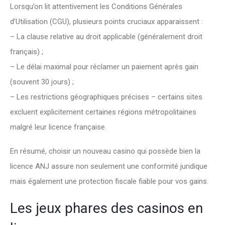
Lorsqu’on lit attentivement les Conditions Générales
d’Utilisation (CGU), plusieurs points cruciaux apparaissent :
– La clause relative au droit applicable (généralement droit
français) ;
– Le délai maximal pour réclamer un paiement après gain
(souvent 30 jours) ;
– Les restrictions géographiques précises – certains sites
excluent explicitement certaines régions métropolitaines
malgré leur licence française.
En résumé, choisir un nouveau casino qui possède bien la
licence ANJ assure non seulement une conformité juridique
mais également une protection fiscale fiable pour vos gains.
Les jeux phares des casinos en