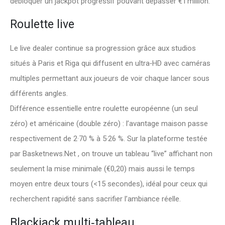
débloquer un jackpot progressif pouvant dépasser €1 million.
Roulette live
Le live dealer continue sa progression grâce aux studios
situés à Paris et Riga qui diffusent en ultra‑HD avec caméras
multiples permettant aux joueurs de voir chaque lancer sous
différents angles.
Différence essentielle entre roulette européenne (un seul
zéro) et américaine (double zéro) : l’avantage maison passe
respectivement de 2·70 % à 5·26 %. Sur la plateforme testée
par Basketnews.Net , on trouve un tableau “live” affichant non
seulement la mise minimale (€0,20) mais aussi le temps
moyen entre deux tours (<15 secondes), idéal pour ceux qui
recherchent rapidité sans sacrifier l’ambiance réelle.
Blackjack multi‑tableau