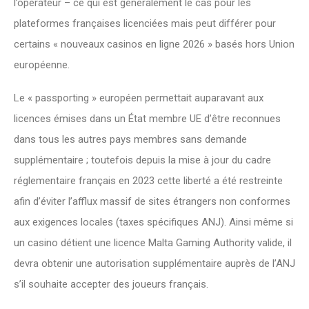
l’opérateur – ce qui est généralement le cas pour les
plateformes françaises licenciées mais peut différer pour
certains « nouveaux casinos en ligne 2026 » basés hors Union
européenne.
Le « passporting » européen permettait auparavant aux
licences émises dans un État membre UE d’être reconnues
dans tous les autres pays membres sans demande
supplémentaire ; toutefois depuis la mise à jour du cadre
réglementaire français en 2023 cette liberté a été restreinte
afin d’éviter l’afflux massif de sites étrangers non conformes
aux exigences locales (taxes spécifiques ANJ). Ainsi même si
un casino détient une licence Malta Gaming Authority valide, il
devra obtenir une autorisation supplémentaire auprès de l’ANJ
s’il souhaite accepter des joueurs français.