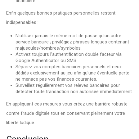
financière.
Enfin quelques bonnes pratiques personnelles restent
indispensables :
N’utilisez jamais le même mot‑de‑passe qu’un autre
service bancaire ; privilégiez phrases longues contenant
majuscules/nombres/symboles.
Activez toujours l’authentification double facteur via
Google Authenticator ou SMS.
Séparez vos comptes bancaires personnels et ceux
dédiés exclusivement au jeu afin qu’une éventuelle perte
ne menace pas vos finances courantes.
Surveillez régulièrement vos relevés bancaires pour
détecter toute transaction non autorisée immédiatement.
En appliquant ces mesures vous créez une barrière robuste
contre fraude digitale tout en conservant pleinement votre
liberté ludique.