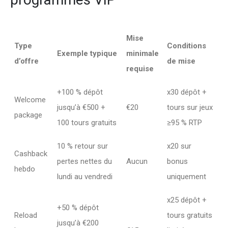
Mise
Type
Conditions
Exemple typique
minimale
d’offre
de mise
requise
+100 % dépôt
x30 dépôt +
Welcome
jusqu’à €500 +
€20
tours sur jeux
package
100 tours gratuits
≥95 % RTP
10 % retour sur
x20 sur
Cashback
pertes nettes du
Aucun
bonus
hebdo
lundi au vendredi
uniquement
x25 dépôt +
+50 % dépôt
Reload
tours gratuits
jusqu’à €200