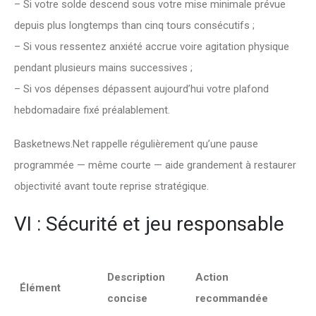
– Si votre solde descend sous votre mise minimale prévue
depuis plus longtemps than cinq tours consécutifs ;
– Si vous ressentez anxiété accrue voire agitation physique
pendant plusieurs mains successives ;
– Si vos dépenses dépassent aujourd’hui votre plafond
hebdomadaire fixé préalablement.
Basketnews.Net rappelle régulièrement qu’une pause
programmée — même courte — aide grandement à restaurer
objectivité avant toute reprise stratégique.
VI : Sécurité et jeu responsable
Description
Action
Élément
concise
recommandée