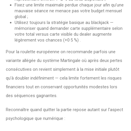
Fixez une limite maximale perdue chaque jour afin qu’une
mauvaise séance ne menace pas votre budget mensuel
global ;
Utilisez toujours la stratégie basique au blackjack —
mémoriser quand demander carte supplémentaire selon
votre total versus carte visible du dealer augmente
légèrement vos chances (+0·5 %) .
Pour la roulette européenne on recommande parfois une
variante allégée du système Martingale où après deux pertes
consécutives on revient simplement à la mise initiale plutôt
qu’à doubler indéfiniment — cela limite fortement les risques
financiers tout en conservant opportunités modestes lors
des séquences gagnantes.
Reconnaître quand quitter la partie repose autant sur l’aspect
psychologique que numérique :