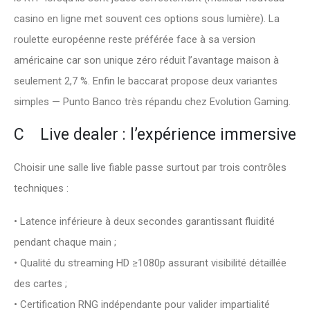
casino en ligne met souvent ces options sous lumière). La
roulette européenne reste préférée face à sa version
américaine car son unique zéro réduit l’avantage maison à
seulement 2,7 %. Enfin le baccarat propose deux variantes
simples — Punto Banco très répandu chez Evolution Gaming.
C Live dealer : l’expérience immersive
Choisir une salle live fiable passe surtout par trois contrôles
techniques :
• Latence inférieure à deux secondes garantissant fluidité
pendant chaque main ;
• Qualité du streaming HD ≥1080p assurant visibilité détaillée
des cartes ;
• Certification RNG indépendante pour valider impartialité