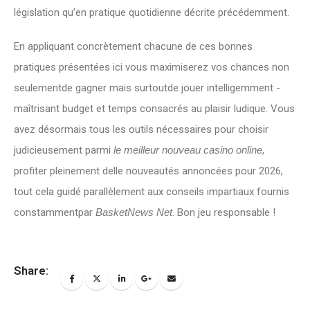
législation qu’en pratique quotidienne décrite précédemment.
En appliquant concrètement chacune de ces bonnes
pratiques présentées ici vous maximiserez vos chances non
seulementde gagner mais surtoutde jouer intelligemment ­
maîtrisant budget et temps consacrés au plaisir ludique.​ Vous
avez désormais tous les outils nécessaires pour choisir
judicieusement parmi
le meilleur nouveau casino online
,
profiter pleinement delle nouveautés annoncées pour 2026,
tout cela guidé parallèlement aux conseils impartiaux fournis
constammentpar
BasketNews Net
. Bon jeu responsable !
Share: