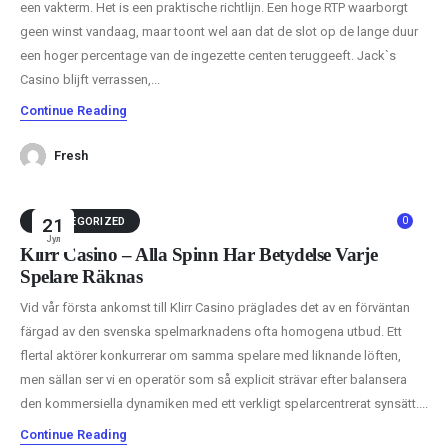
een vakterm. Het is een praktische richtlijn. Een hoge RTP waarborgt
geen winst vandaag, maar toont wel aan dat de slot op de lange duur
een hoger percentage van de ingezette centen teruggeeft. Jack`s
Casino blijft verrassen,...
Continue Reading
Fresh
0
UNCATEGORIZED
21
Јул
Klirr Casino – Alla Spinn Har Betydelse Varje
Spelare Räknas
Vid vår första ankomst till Klirr Casino präglades det av en förväntan
färgad av den svenska spelmarknadens ofta homogena utbud. Ett
flertal aktörer konkurrerar om samma spelare med liknande löften,
men sällan ser vi en operatör som så explicit strävar efter balansera
den kommersiella dynamiken med ett verkligt spelarcentrerat synsätt....
Continue Reading