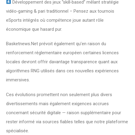
Développement des jeux “skill‑based” mêlant stratégie
vidéo‑gaming & pari traditionnel – Pensez aux tournois
eSports intégrés où compétence joue autant rôle
économique que hasard pur.
Basketnews.Net prévoit également qu’en raison du
renforcement réglementaire européen certaines licences
locales devront offrir davantage transparence quant aux
algorithmes RNG utilisés dans ces nouvelles expériences
immersives.
Ces évolutions promettent non seulement plus divers
divertissements mais également exigences accrues
concernant sécurité digitale — raison supplémentaire pour
rester informé via sources fiables telles que notre plateforme
spécialisée.