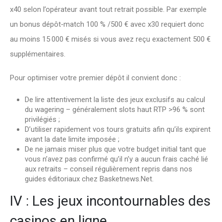
x40 selon l’opérateur avant tout retrait possible. Par exemple
un bonus dépôt‑match 100 % /500 € avec x30 requiert donc
au moins 15 000 € misés si vous avez reçu exactement 500 €
supplémentaires.
Pour optimiser votre premier dépôt il convient donc :
De lire attentivement la liste des jeux exclusifs au calcul
du wagering – généralement slots haut RTP >96 % sont
privilégiés ;
D’utiliser rapidement vos tours gratuits afin qu’ils expirent
avant la date limite imposée ;
De ne jamais miser plus que votre budget initial tant que
vous n’avez pas confirmé qu’il n’y a aucun frais caché lié
aux retraits – conseil régulièrement repris dans nos
guides éditoriaux chez Basketnews.Net.
IV : Les jeux incontournables des
casinos en ligne