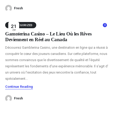
Fresh
0
UNCATEGORIZED
21
Јул
Gamblerina Casino – Le Lieu Où les Rêves
Deviennent en Réel au Canada
Découvrez Gamblerina Casino, une destination en ligne qui a réussi à
conquérir le cœur des joueurs canadiens. Sur cette plateforme, nous
sommes convaincus que le divertissement de qualité et l'équité
représentent les fondements d'une expérience mémorable. Il s'agit d'
un univers où l'excitation des jeux rencontre la confiance, tout
spécialement...
Continue Reading
Fresh