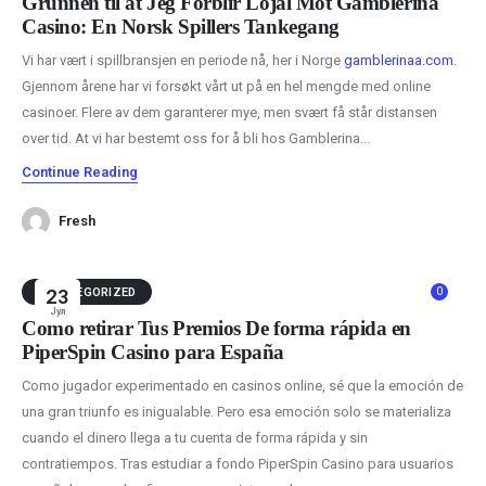
Grunnen til at Jeg Forblir Lojal Mot Gamblerina
Casino: En Norsk Spillers Tankegang
Vi har vært i spillbransjen en periode nå, her i Norge
gamblerinaa.com
.
Gjennom årene har vi forsøkt vårt ut på en hel mengde med online
casinoer. Flere av dem garanterer mye, men svært få står distansen
over tid. At vi har bestemt oss for å bli hos Gamblerina...
Continue Reading
Fresh
0
UNCATEGORIZED
23
Јул
Cómo retirar Tus Premios De forma rápida en
PiperSpin Casino para España
Como jugador experimentado en casinos online, sé que la emoción de
una gran triunfo es inigualable. Pero esa emoción solo se materializa
cuando el dinero llega a tu cuenta de forma rápida y sin
contratiempos. Tras estudiar a fondo PiperSpin Casino para usuarios