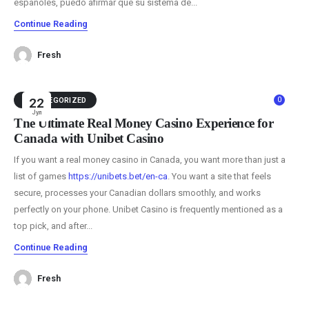
españoles, puedo afirmar que su sistema de...
Continue Reading
Fresh
0
UNCATEGORIZED
22
Јул
The Ultimate Real Money Casino Experience for
Canada with Unibet Casino
If you want a real money casino in Canada, you want more than just a
list of games
https://unibets.bet/en-ca
. You want a site that feels
secure, processes your Canadian dollars smoothly, and works
perfectly on your phone. Unibet Casino is frequently mentioned as a
top pick, and after...
Continue Reading
Fresh