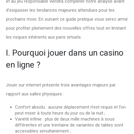
et au jeu responsable viendra compléter notre analyse avant
d’esquisser les tendances majeures attendues pour les
prochains mois. En suivant ce guide pratique vous serez armé
pour profiter pleinement des nouvelles offres tout en limitant
les risques inhérents aux paris virtuels.
I. Pourquoi jouer dans un casino
en ligne ?
Jouer sur internet présente trois avantages majeurs par
rapport aux salles physiques :
Confort absolu : aucune déplacement n’est requis et l’on
peut miser à toute heure du jour ou de la nuit ;
Variété infinie : plus de deux mille machines à sous
différentes et une trentaine de variantes de tables sont
accessibles simultanément ;