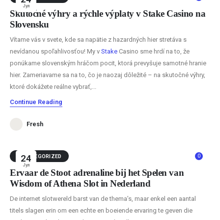
Јул
Skutočné výhry a rýchle výplaty v Stake Casino na
Slovensku
Vítame vás v svete, kde sa napätie z hazardných hier stretáva s
nevídanou spoľahlivosťou! My v
Stake
Casino sme hrdí na to, že
ponúkame slovenským hráčom pocit, ktorá prevyšuje samotné hranie
hier. Zameriavame sa na to, čo je naozaj dôležité – na skutočné výhry,
ktoré dokážete reálne vybrať,...
Continue Reading
Fresh
0
UNCATEGORIZED
24
Јул
Ervaar de Stoot adrenaline bij het Spelen van
Wisdom of Athena Slot in Nederland
De internet slotwereld barst van de thema’s, maar enkel een aantal
titels slagen erin om een echte en boeiende ervaring te geven die