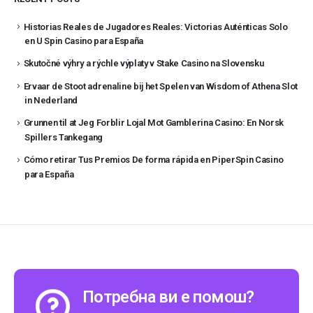
Historias Reales de Jugadores Reales: Victorias Auténticas Solo
en U Spin Casino para España
Skutočné výhry a rýchle výplaty v Stake Casino na Slovensku
Ervaar de Stoot adrenaline bij het Spelen van Wisdom of Athena Slot
in Nederland
Grunnen til at Jeg Forblir Lojal Mot Gamblerina Casino: En Norsk
Spillers Tankegang
Cómo retirar Tus Premios De forma rápida en PiperSpin Casino
para España
Потребна ви е помош?