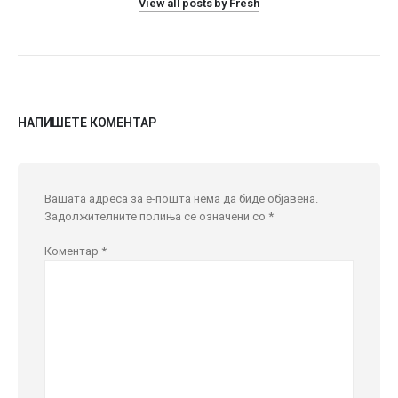
View all posts by Fresh
НАПИШЕТЕ КОМЕНТАР
Вашата адреса за е-пошта нема да биде објавена.
Задолжителните полиња се означени со
*
Коментар
*