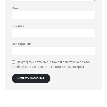
Име
Е-пошта
Веб страница
Зачувај го моето име, е-маил и веб страна во овој
пребарувач за следниот пат кога ќе коментирам.