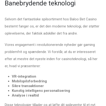
Banebrydende teknologi
Selvom det fantastiske spilsortiment hos Baloo Bet Casino
bestemt fanger os, er det den moderne teknologi, der støtter
oplevelserne, der faktisk adskiller det fra andre.
Vores engagement i revolutionerende nyheder gør gaming
problemfrit og spændende. Vi forstår, at du er interesseret
efter at mestre det nyeste inden for casinoteknologi, så her
er, hvad vi præsenterer:
VR-integration
Mobilspilsforbedring
Sikre transaktioner
Kunstig intelligens personalisering
Analyse i realtid
Disse teknologier tillader os at løfte dit spileventyr til et nyt