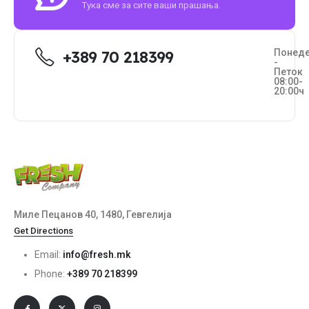
Тука сме за сите ваши прашања.
Понед
+389 70 218399
-
Петок
08:00-
20:00ч
Миле Пецанов 40, 1480, Гевгелија
Get Directions
Email:
info@fresh.mk
Phone:
+389 70 218399