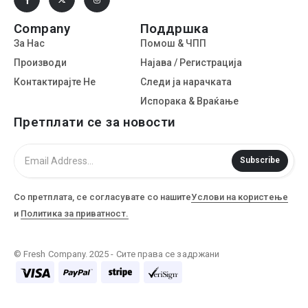
Company
Поддршка
За Нас
Помош & ЧПП
Производи
Најава / Регистрација
Контактирајте Не
Следи ја нарачката
Испорака & Враќање
Претплати се за новости
Subscribe
Со претплата, се согласувате со нашите
Услови на користење
и
Политика за приватност.
© Fresh Company. 2025 - Сите права се задржани