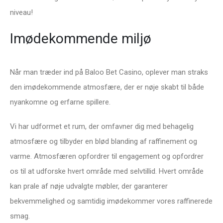
niveau!
Imødekommende miljø
Når man træder ind på Baloo Bet Casino, oplever man straks
den imødekommende atmosfære, der er nøje skabt til både
nyankomne og erfarne spillere.
Vi har udformet et rum, der omfavner dig med behagelig
atmosfære og tilbyder en blød blanding af raffinement og
varme. Atmosfæren opfordrer til engagement og opfordrer
os til at udforske hvert område med selvtillid. Hvert område
kan prale af nøje udvalgte møbler, der garanterer
bekvemmelighed og samtidig imødekommer vores raffinerede
smag.