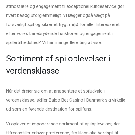
atmosfære og engagement til exceptionel kundeservice gør
hvert besøg uforglemmeligt. Vi lægger også vægt på
forsvarligt spil og sikrer et trygt miljø for alle. Interesseret
efter vores banebrydende funktioner og engagement i
spillertilfredshed? Vi har mange flere ting at vise.
Sortiment af spiloplevelser i
verdensklasse
Når det drejer sig om at præsentere et spiludvalg i
verdensklasse, skiller Baloo Bet Casino i Danmark sig virkelig
ud som en førende destination for spilfans.
Vi oplever et imponerende sortiment af spiloplevelser, der
tilfredsstiller enhver præference, fra klassiske bordspil til