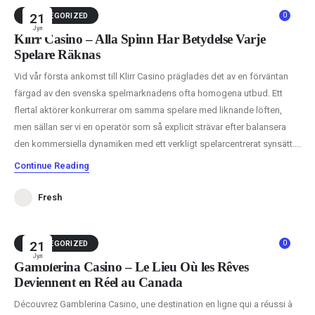
0
UNCATEGORIZED
21
Јул
Klirr Casino – Alla Spinn Har Betydelse Varje
Spelare Räknas
Vid vår första ankomst till Klirr Casino präglades det av en förväntan
färgad av den svenska spelmarknadens ofta homogena utbud. Ett
flertal aktörer konkurrerar om samma spelare med liknande löften,
men sällan ser vi en operatör som så explicit strävar efter balansera
den kommersiella dynamiken med ett verkligt spelarcentrerat synsätt....
Continue Reading
Fresh
0
UNCATEGORIZED
21
Јул
Gamblerina Casino – Le Lieu Où les Rêves
Deviennent en Réel au Canada
Découvrez Gamblerina Casino, une destination en ligne qui a réussi à