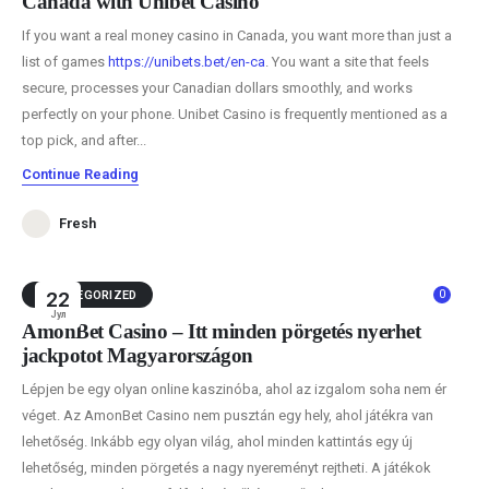
Canada with Unibet Casino
If you want a real money casino in Canada, you want more than just a
list of games
https://unibets.bet/en-ca
. You want a site that feels
secure, processes your Canadian dollars smoothly, and works
perfectly on your phone. Unibet Casino is frequently mentioned as a
top pick, and after...
Continue Reading
Fresh
0
UNCATEGORIZED
22
Јул
AmonBet Casino – Itt minden pörgetés nyerhet
jackpotot Magyarországon
Lépjen be egy olyan online kaszinóba, ahol az izgalom soha nem ér
véget. Az AmonBet Casino nem pusztán egy hely, ahol játékra van
lehetőség. Inkább egy olyan világ, ahol minden kattintás egy új
lehetőség, minden pörgetés a nagy nyereményt rejtheti. A játékok