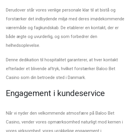
Derudover står vores venlige personale klar til at bistå og
forstærker det indbydende miljø med deres imødekommende
væremåde og fagkundskab. De etablerer en kontakt, der er
både ægte og uvurderlig, og som forbedrer den
helhedsoplevelse.
Denne dedikation til hospitalitet garanterer, at hver kontakt
efterlader et blivende aftryk, hvilket forstærker Baloo Bet
Casino som din betroede sted i Danmark.
Engagement i kundeservice
Når vi nyder den velkommende atmosfære på Baloo Bet
Casino, vender vores opmærksomhed naturligt mod kernen i
vores virksomhed: vores urokkelige engagement i